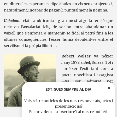
en diners les esperances dipositades en els seus projectes i,
naturalment, incapaç de pagar-li puntualment la nòmina.
L’ajudant
relata amb ironia i gran mestratge la tensió que
neix en l’assalariat feliç de ser-ho entre abandonar un
vaixell que s’enfonsa o mantenir-se fidel al patró fins a les
últimes conseqüències: l’ésser humà debatent-se entre el
servilisme i la pròpia llibertat.
Robert Walser
va néixer
l’any 1878 a Biel, Suïssa. Tot i
conèixer l’èxit tant com a
poeta, novel·lista i assagista
—va ser admirat per
coetanis de la talla de Musil,
ESTIGUES SEMPRE AL DIA
Hesse, Zweig, Benjamin o
Kafka—, va viure sempre en
Vols rebre notícies de les nostres novetats, actes i
presentacions?
una absoluta precarietat. Va
Et convidem a subscriure't al nostre butlletí.
treballar de grum, d’ajudant