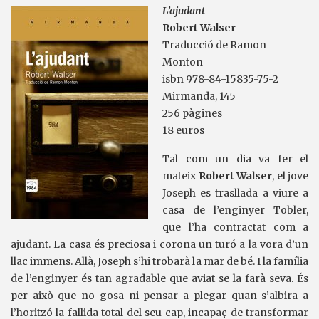
L’ajudant
Robert Walser
Traducció de Ramon
Monton
isbn 978-84-15835-75-2
Mirmanda, 145
256 pàgines
18 euros
Tal com un dia va fer el
mateix
Robert Walser
, el jove
Joseph es trasllada a viure a
casa de l’enginyer Tobler,
que l’ha contractat com a
ajudant. La casa és preciosa i corona un turó a la vora d’un
llac immens. Allà, Joseph s’hi trobarà la mar de bé. I la família
de l’enginyer és tan agradable que aviat se la farà seva. És
per això que no gosa ni pensar a plegar quan s’albira a
l’horitzó la fallida total del seu cap, incapaç de transformar