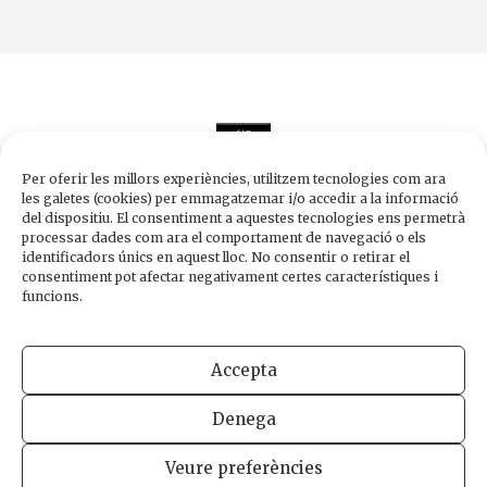
Per oferir les millors experiències, utilitzem tecnologies com ara
les galetes (cookies) per emmagatzemar i/o accedir a la informació
del dispositiu. El consentiment a aquestes tecnologies ens permetrà
processar dades com ara el comportament de navegació o els
Edicions de 1984
identificadors únics en aquest lloc. No consentir o retirar el
Carrer Trafalgar, 10, 2n-2a A
consentiment pot afectar negativament certes característiques i
08010 Barcelona
funcions.
Tel.
933 003 271
Fax 934 854 375
Accepta
1984@edicions1984.cat
Denega
INFORMACIÓ LEGAL
POLÍTICA DE PRIVADESA
POLÍTICA DE COOKIES
Veure preferències
DISSENY WEB