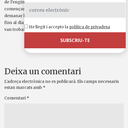
de l’enginyer Dubler, de secretari, d’arxiver… L’any 1925 va
començar a patir símptomes nerviosos que el van portar a
demanar l’ingrés en un centre de salut mental, on va residir
fins al dia de la seva mort. El dia de Nadal del 1956 dos nens
He llegit i accepto la
política de privadesa
van trobar el seu cos estès sobre la neu.
Comparteix-ho a
WhatsApp
Telegram
X
Facebook
Email
Comparteix
Deixa un comentari
L'adreça electrònica no es publicarà.
Els camps necessaris
estan marcats amb
*
Comentari
*