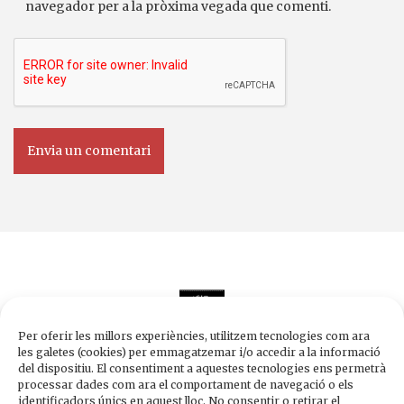
navegador per a la pròxima vegada que comenti.
Per oferir les millors experiències, utilitzem tecnologies com ara
les galetes (cookies) per emmagatzemar i/o accedir a la informació
del dispositiu. El consentiment a aquestes tecnologies ens permetrà
processar dades com ara el comportament de navegació o els
Edicions de 1984
identificadors únics en aquest lloc. No consentir o retirar el