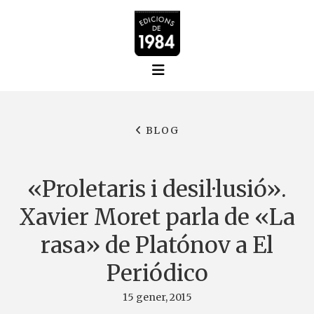
BLOG
«Proletaris i desil·lusió».
Xavier Moret parla de «La
rasa» de Platónov a El
Periódico
15 gener, 2015