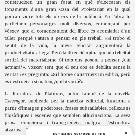
construeixen un gran forat en què s’aixecaran els
fonaments d’una gran Casa del Proletariat en la qual
podran viure tots els obrers de la població. En l’obra hi
participen personatges molt diversos, començant per
Vósxev, que al començament del llibre és acomiadat d’un
taller perquè s’atura a pensar en ple treball. «Si trobo el
sentit de la vida, la meva felicitat augmentarà la
productivitat», al·lega. Però la direcció opina que «la felicitat
sortirà del materialisme. Si tots ens posem a pensar, ¿qui
actuarà?». Vósxev sent que el seu cos es debilita sense la
veritat i es pregunta: «Si l’home construeix un edifici, però
es destrueix a si mateix, ¿qui hi viurà?».
La literatura de Platónov, autor també de la novel·la
Txevengur
, publicada per la mateixa editorial, funciona a
partir d’imatges poderoses, frases subratllables, reflexions
filosòfiques i escenes que semblen al·lucinacions. La seva
prosa emociona i transgredeix, malgrat l’estructura
atzarosa. La vida de Platónov no va ser fàcil. Fill d’un
ESTIGUES SEMPRE AL DIA