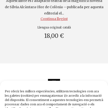
Aquest llibre és l’adaptació teatral de la magnífica novel·la
de Sílvia Alcàntara Olor de Colònia —publicada per aquesta
editorial el...
Continua llegint
Llengua original:
català
18,00 €
Per oferir les millors experiències, utilitzem tecnologies com ara
les galetes (cookies) per emmagatzemar i/o accedir a la informació
del dispositiu. El consentiment a aquestes tecnologies ens permetrà
processar dades com ara el comportament de navegació o els
Edicions de 1984