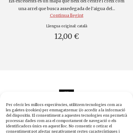
Els excedents és un mapa que neix del centre i creix com
una arrel que busca assedegada de l’aigua del...
Continua llegint
Llengua original:
català
12,00 €
Per oferir les millors experiències, utilitzem tecnologies com ara
les galetes (cookies) per emmagatzemar i/o accedir a la informació
del dispositiu. El consentiment a aquestes tecnologies ens permetrà
processar dades com ara el comportament de navegació o els
Edicions de 1984
identificadors únics en aquest lloc. No consentir o retirar el
Carrer Trafalgar, 10, 2n-2a A
consentiment pot afectar negativament certes característiques i