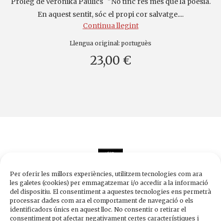
Pròleg de Veronika Paulics "No tinc res més que la poesia.
En aquest sentit, sóc el propi cor salvatge....
Continua llegint
Llengua original:
portuguès
23,00 €
Per oferir les millors experiències, utilitzem tecnologies com ara
les galetes (cookies) per emmagatzemar i/o accedir a la informació
del dispositiu. El consentiment a aquestes tecnologies ens permetrà
processar dades com ara el comportament de navegació o els
Edicions de 1984
identificadors únics en aquest lloc. No consentir o retirar el
Carrer Trafalgar, 10, 2n-2a A
consentiment pot afectar negativament certes característiques i