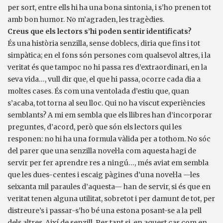
per sort, entre ells hi ha una bona sintonia, i s’ho prenen tot
amb bon humor. No m’agraden, les tragèdies.
Creus que els lectors s’hi poden sentir identificats?
És una història senzilla, sense doblecs, diria que fins i tot
simpàtica; en el fons són persones com qualsevol altres, i la
veritat és que tampoc no hi passa res d’extraordinari, en la
seva vida…, vull dir que, el que hi passa, ocorre cada dia a
moltes cases. És com una ventolada d’estiu que, quan
s’acaba, tot torna al seu lloc. Qui no ha viscut experiències
semblants? A mi em sembla que els llibres han d’incorporar
preguntes, d’acord, però que són els lectors qui les
responen: no hi ha una formula vàlida per a tothom. No sóc
del parer que una senzilla novel·la com aquesta hagi de
servir per fer aprendre res a ningú…, més aviat em sembla
que les dues-centes i escaig pàgines d’una novel·la —les
seixanta mil paraules d’aquesta— han de servir, si és que en
veritat tenen alguna utilitat, sobretot i per damunt de tot, per
distreure’s i passar-s’ho bé una estona posant-se a la pell
dels altres. Així de senzill. Per tant si, en aquest cas com en