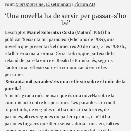
Font:
Diari Maresme
,
El setmanari
i
Fòrum AD
‘Una novel·la ha de servir per passar-s’ho
bé’
L’escriptor
Manel Subirats i Costa
(Mataró, 1963) ha
publicat ‘Seixanta mil paraules’ (Edicions de 1984), una
novel·la que presentarà el dimecres 20 de març, a les 19.30 h.,
a la llibreria mataronina Dòria. L’obra, que parteix de la
relació de parella entre el Basili i la Kumiko és, segons
l’autor, una reflexió sobre la comunicació entre les
persones.
‘Seixanta mil paraules’ és una reflexió sobre el món de la
parella?
A mi m’agrada més pensar que és una novel·la sobre la
comunicació entre les persones. Les paraules són molt
importants; de vegades n’hi ha que són sobreres, de
paraules, altres vegades no parlem prou…, o bé hi ha
paraules fugaces que diem sense adonar-nos-en, i altres
cops diem coses gruixudes que ens pesen tota la vida;