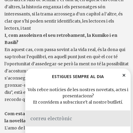
d’altres, la historia enganxa i els personatges són
interessants, si la trama arrossega d’un capítol a l’altre, és
clar que s’hi poden sentir identificats, les lectores i els
lectors, i tant
I, com assoleixen el seu retrobament, la Kumiko i en
Basili?
En aquest cas, com passa sovint a la vida real, és la dona qui
sap trobar l’equilibri, en aquell punt just en què el cor té
l’oportunitat d’assedegar-se però la ment no té la possibilitat
d’acostumar-se. És a dir, aquell precís moment en què
ESTIGUES SEMPRE AL DIA
s’aconsegueix la pau de les emocions…, però sense
gronxar-s’hi. “El cor parla molt, però no sempre sap el que
Vols rebre notícies de les nostres novetats, actes i
diu”, està escrit en alguna pàgina del llibre que ara no
presentacions?
recordo quina és…
Et convidem a subscriure't al nostre butlletí.
Com estan reaccionant els primers lectors i lectores de
la novel·la?
L’amo de la casa on visc, a qui tinc per un erudit, feia molt