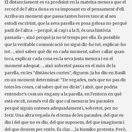
El distanciament es va produint en la mateixa mesura que el
record de l’altra dona es va imposant en el pensament d’ell.
Arriba un moment que passa tantes hores tancat al seu
estudi escrivint, que la seva parella es posa gelosa no perquè
parli de l’altra —perquè, al cap i a la fi, és una història
passada—, sinó perquè ja no té temps per ella. És possible
que la veritable comunicació no sigui dir-ho tot, explicar-ho
tot…, sinó saber què dir en cada moment, saber callar quan
toca, explicar cada cosa en la seva justa mesura i en el
moment adequat…, això sobretot passa en el món de la
parella, en les “distàncies curtes”, diguem. Ja ho diu en Basili
en un moment determinat: “De vegades, més que no pas dir
totes les coses, cal saber què no diràs”, i això, que podria
entendre’s com un engany a la parella, en l’entorn en què
està escrit, només vol dir que cal mesurar les paraules
perquè siguin enteses adequadament i, sobretot, per no
ferir. Una altra vegada és el tema de les paraules, del que es
diu i del que no es diu, del que suposem, del que imaginem i
del que donem per entès. És clar…, la Kumiko protesta. Però,