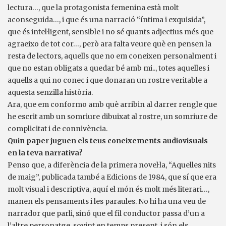
lectura…, que la protagonista femenina està molt
aconseguida…, i que és una narració “íntima i exquisida”,
que és intel·ligent, sensible i no sé quants adjectius més que
agraeixo de tot cor…, però ara falta veure què en pensen la
resta de lectors, aquells que no em coneixen personalment i
que no estan obligats a quedar bé amb mi.., totes aquelles i
aquells a qui no conec i que donaran un rostre veritable a
aquesta senzilla història.
Ara, que em conformo amb què arribin al darrer rengle que
he escrit amb un somriure dibuixat al rostre, un somriure de
complicitat i de connivència.
Quin paper juguen els teus coneixements audiovisuals
en la teva narrativa?
Penso que, a diferència de la primera novel·la, “Aquelles nits
de maig”, publicada també a Edicions de 1984, que sí que era
molt visual i descriptiva, aquí el món és molt més literari…,
manen els pensaments i les paraules. No hi ha una veu de
narrador que parli, sinó que el fil conductor passa d’un a
l’altre personatge, sovint en temps present, i són els