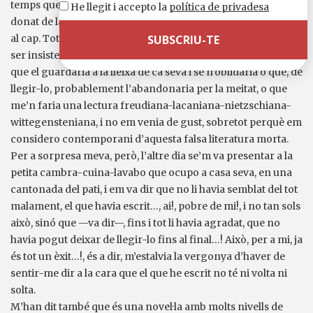
temps que no llegia cap llibre; es veu que, en un moment
He llegit i accepto la
política de privadesa
donat de la seva vida, va decidir que ja tenia prou informació
al cap. Tota manera, ni que sigui perquè m’han dit que cal
ser insistent, li vaig regalar un exemplar del llibre, pensant
que el guardaria a la lleixa de ca seva i se n’oblidaria o que, de
llegir-lo, probablement l’abandonaria per la meitat, o que
me’n faria una lectura freudiana-lacaniana-nietzschiana-
wittegensteniana, i no em venia de gust, sobretot perquè em
considero contemporani d’aquesta falsa literatura morta.
Per a sorpresa meva, però, l’altre dia se’m va presentar a la
petita cambra-cuina-lavabo que ocupo a casa seva, en una
cantonada del pati, i em va dir que no li havia semblat del tot
malament, el que havia escrit…, ai!, pobre de mi!, i no tan sols
això, sinó que —va dir—, fins i tot li havia agradat, que no
havia pogut deixar de llegir-lo fins al final…! Això, per a mi, ja
és tot un èxit…!, és a dir, m’estalvia la vergonya d’haver de
sentir-me dir a la cara que el que he escrit no té ni volta ni
solta.
M’han dit també que és una novel·la amb molts nivells de