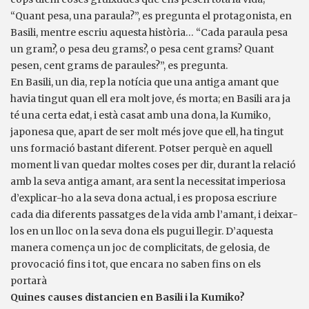
“Quant pesa, una paraula?”, es pregunta el protagonista, en
Basili, mentre escriu aquesta història… “Cada paraula pesa
un gram?, o pesa deu grams?, o pesa cent grams? Quant
pesen, cent grams de paraules?”, es pregunta.
En Basili, un dia, rep la notícia que una antiga amant que
havia tingut quan ell era molt jove, és morta; en Basili ara ja
té una certa edat, i està casat amb una dona, la Kumiko,
japonesa que, apart de ser molt més jove que ell, ha tingut
uns formació bastant diferent. Potser perquè en aquell
moment li van quedar moltes coses per dir, durant la relació
amb la seva antiga amant, ara sent la necessitat imperiosa
d’explicar-ho a la seva dona actual, i es proposa escriure
cada dia diferents passatges de la vida amb l’amant, i deixar-
los en un lloc on la seva dona els pugui llegir. D’aquesta
manera comença un joc de complicitats, de gelosia, de
provocació fins i tot, que encara no saben fins on els
portarà
Quines causes distancien en Basili i la Kumiko?