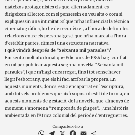
mateixos protagonistes els que, alternadament, es
dirigeixen al lector, com si pensessin en veu alta o com si
expliquessin una intimitat. Sí que m’ha influenciat la tècnica
cinematogràfica, ho he de reconèixer, a l’hora de definir les
relacions entre els personatges, i que m’ha marcat a l’hora
d’establir pautes, ritmes i una estructura narrativa.
I què vindrà després de “Seixanta mil paraules”?
Em sento molt afortunat que Edicions de 1984 hagi confiat
en mi per publicar aquesta segona novel·la, “Seixanta mil
paraules”, i que m’hagi encarregat, fins i tot sense haver
llegit l’esborrany, que els hi faci arribar la propera. En
aquests moments, doncs, estic encaparrat en l’escriptura,
amb tots els problemes que això suposa d’estil i de forma, en
aquests moments de gestació, de la novel·la que, almenys de
moment, s’anomena “Temporada de pluges”…, una història
ambientada en l’Àfrica colonial del període d’entreguerres.
Comparteix-ho a
WhatsApp
Telegram
X
Facebook
Email
Comparteix