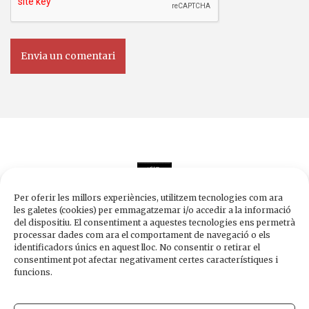
Per oferir les millors experiències, utilitzem tecnologies com ara
les galetes (cookies) per emmagatzemar i/o accedir a la informació
del dispositiu. El consentiment a aquestes tecnologies ens permetrà
processar dades com ara el comportament de navegació o els
Edicions de 1984
identificadors únics en aquest lloc. No consentir o retirar el
Carrer Trafalgar, 10, 2n-2a A
consentiment pot afectar negativament certes característiques i
08010 Barcelona
funcions.
Tel.
933 003 271
Fax 934 854 375