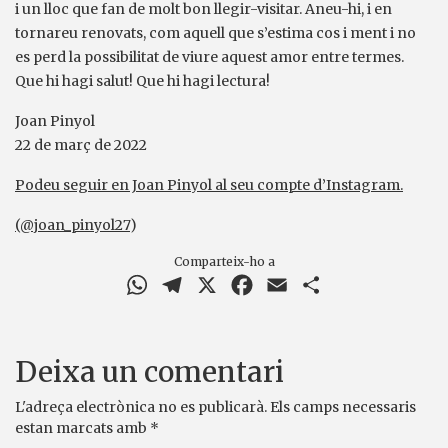
i un lloc que fan de molt bon llegir-visitar. Aneu-hi, i en
tornareu renovats, com aquell que s’estima cos i ment i no
es perd la possibilitat de viure aquest amor entre termes.
Que hi hagi salut! Que hi hagi lectura!
Joan Pinyol
22 de març de 2022
Podeu seguir en Joan Pinyol al seu compte d’Instagram.
(@joan_pinyol27
)
Comparteix-ho a
WhatsApp
Telegram
X
Facebook
Email
Comparteix
Deixa un comentari
L'adreça electrònica no es publicarà.
Els camps necessaris
estan marcats amb
*