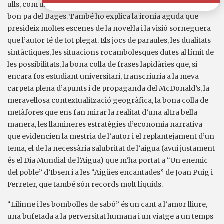
ulls, com una mantega calenta per damunt d’una torrada de
bon pa del Bages. També ho explica la ironia aguda que
presideix moltes escenes de la novel·la i la visió sorneguera
que l’autor té de tot plegat. Els jocs de paraules, les dualitats
sintàctiques, les situacions rocambolesques dutes al límit de
les possibilitats, la bona colla de frases lapidàries que, si
encara fos estudiant universitari, transcriuria a la meva
carpeta plena d’apunts i de propaganda del McDonald’s, la
meravellosa contextualització geogràfica, la bona colla de
metàfores que ens fan mirar la realitat d’una altra bella
manera, les llamineres estratègies d’economia narrativa
que evidencien la mestria de l’autor i el replantejament d’un
tema, el de la necessària salubritat de l’aigua (avui justament
és el Dia Mundial de l’Aigua) que m’ha portat a “Un enemic
del poble” d’Ibsen i a les “Aigües encantades” de Joan Puig i
Ferreter, que també són records molt líquids.
“Lilinne i les bombolles de sabó” és un cant a l’amor lliure,
una bufetada a la perversitat humana i un viatge a un temps