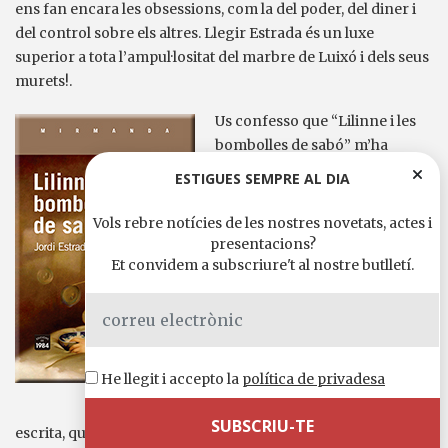
ens fan encara les obsessions, com la del poder, del diner i
del control sobre els altres. Llegir Estrada és un luxe
superior a tota l’ampul·lositat del marbre de Luixó i dels seus
murets!.
Us confesso que “Lilinne i les
bombolles de sabó” m’ha
atrapat com si hagués caigut
ESTIGUES SEMPRE AL DIA
en una d’aquestes fràgils
esferes que prenen el vol en
Vols rebre notícies de les nostres novetats, actes i
algunes de les seves pàgines. I
presentacions?
Et convidem a subscriure't al nostre butlletí.
us asseguro que el meu desig,
sentint-m’hi entaforat, ha estat
que la bombolla-trama-història
no esclatés mai ni esquitxés en
cap moment la meva realitat.
He llegit i accepto la
política de privadesa
Molt hi ha tingut a veure l’estil
àgil i planer amb què està
escrita, que fa que les línies llisquin suament a través dels