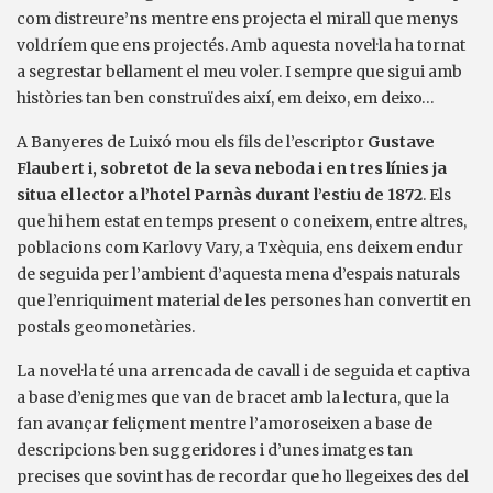
com distreure’ns mentre ens projecta el mirall que menys
voldríem que ens projectés. Amb aquesta novel·la ha tornat
a segrestar bellament el meu voler. I sempre que sigui amb
històries tan ben construïdes així, em deixo, em deixo…
A Banyeres de Luixó mou els fils de l’escriptor
Gustave
Flaubert i, sobretot de la seva neboda i en tres línies ja
situa el lector a l’hotel Parnàs durant l’estiu de 1872
. Els
que hi hem estat en temps present o coneixem, entre altres,
poblacions com Karlovy Vary, a Txèquia, ens deixem endur
de seguida per l’ambient d’aquesta mena d’espais naturals
que l’enriquiment material de les persones han convertit en
postals geomonetàries.
La novel·la té una arrencada de cavall i de seguida et captiva
a base d’enigmes que van de bracet amb la lectura, que la
fan avançar feliçment mentre l’amoroseixen a base de
descripcions ben suggeridores i d’unes imatges tan
precises que sovint has de recordar que ho llegeixes des del