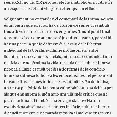
segle XXI i no del XIX perquè l’efecte simbiòtic és notable. És
un exquisit i excel·lent viatge en el temps i en el lloc!…
Volgudament no entraré en el comentari de la trama. Aquest
és un pastís que el lector ha de cruspir-se sense preàmbuls
fins a devorar-ne les darreres engrunes (fins al punt i final
tens un ai al cor que ara no seré jo qui us l’avanci), però si hi
ha una paraula que la defineix és el desig de la llibertat
individual de la Coraline-Lilinne protagonista, entre
lluentors, corsecaments socials, interessos econòmics i una
malícia que no s’estima la vida. L’estada de Flaubert i la seva
neboda a Luixó és molt pròdiga de retrats de la condició
humana sotmesa tothora a les emocions, des del pensament
filosòfic fins a la més íntima de les intimitats. En definitiva,
un retrat polièdric de la nostra vulnerabilitat. Una delícia per
als que ens mirem el món amb uns ulls més crítics que no
pas emocionats. I també hi ha en aquesta novel·la una
exquisidesa absoluta en el context històric, cultural i literari
d’aquell moment i una mirada incisiva al mal que ens feien i