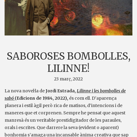
SABOROSES BOMBOLLES,
LILINNE!
23 març, 2022
La nova novel·la de
Jordi Estrada,
Lilinne i les bombolles de
sabó
(Edicions de 1984, 2022),
és com ell. D’aparença
planera i estil àgil però rica de matisos, d’intencions i de
maneres que et corprenen. Sempre he pensat que aquest
manresà és un veritable prestidigitador de les paraules,
orals i escrites. Que darrere la seva (evident o aparent)
bonhomia s’amaga una incansable ànima creativa que sap