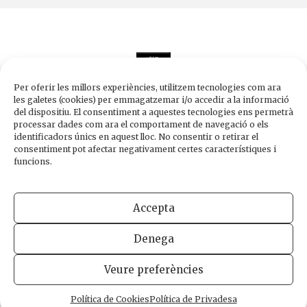
Per oferir les millors experiències, utilitzem tecnologies com ara
les galetes (cookies) per emmagatzemar i/o accedir a la informació
del dispositiu. El consentiment a aquestes tecnologies ens permetrà
processar dades com ara el comportament de navegació o els
Edicions de 1984
identificadors únics en aquest lloc. No consentir o retirar el
Carrer Trafalgar, 10, 2n-2a A
consentiment pot afectar negativament certes característiques i
08010 Barcelona
funcions.
Tel.
933 003 271
Fax 934 854 375
Accepta
1984@edicions1984.cat
Denega
INFORMACIÓ LEGAL
POLÍTICA DE PRIVADESA
POLÍTICA DE COOKIES
Veure preferències
DISSENY WEB
Política de Cookies
Política de Privadesa