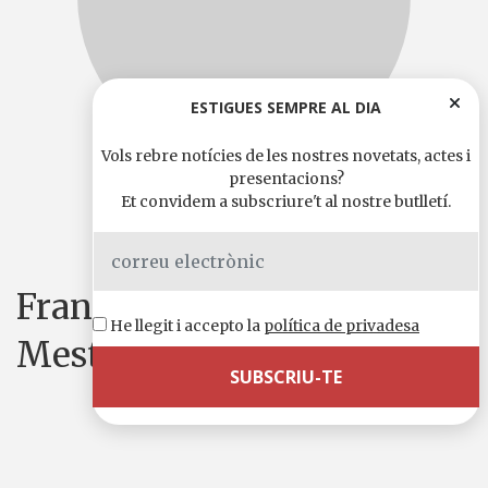
ESTIGUES SEMPRE AL DIA
Vols rebre notícies de les nostres novetats, actes i
presentacions?
Comparteix-ho a:
WhatsApp
Telegram
X
Facebook
Email
Comparteix
Et convidem a subscriure't al nostre butlletí.
Francesc Foguet i Albert
He llegit i accepto la
política de privadesa
Mestres