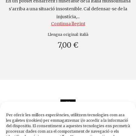
En un poblet endarrerit i miserable de la Itàlia mussoliniana
s’arriba a una situació insostenible. Cal defensar-se de la
injustícia,...
Continua llegint
Llengua original:
italià
7,00 €
Per oferir les millors experiències, utilitzem tecnologies com ara
les galetes (cookies) per emmagatzemar i/o accedir a la informació
del dispositiu. El consentiment a aquestes tecnologies ens permetrà
processar dades com ara el comportament de navegació o els
Edicions de 1984