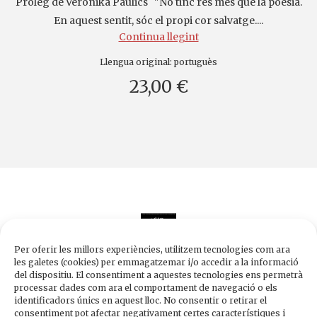
Pròleg de Veronika Paulics "No tinc res més que la poesia.
En aquest sentit, sóc el propi cor salvatge....
Continua llegint
Llengua original:
portuguès
23,00 €
Per oferir les millors experiències, utilitzem tecnologies com ara
les galetes (cookies) per emmagatzemar i/o accedir a la informació
del dispositiu. El consentiment a aquestes tecnologies ens permetrà
processar dades com ara el comportament de navegació o els
Edicions de 1984
identificadors únics en aquest lloc. No consentir o retirar el
Carrer Trafalgar, 10, 2n-2a A
consentiment pot afectar negativament certes característiques i