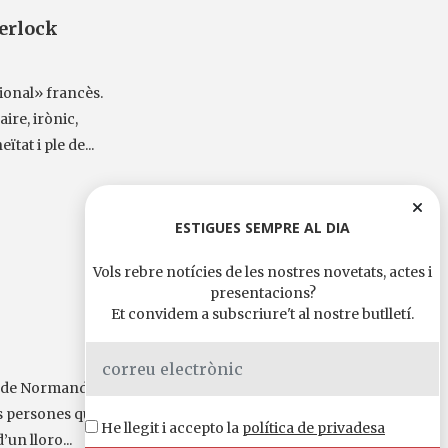
erlock
ional» francès.
ire, irònic,
tat i ple de...
ESTIGUES SEMPRE AL DIA
Vols rebre notícies de les nostres novetats, actes i
presentacions?
Et convidem a subscriure't al nostre butlletí.
a de Normandia,
les persones que
He llegit i accepto la
política de privadesa
’un lloro...