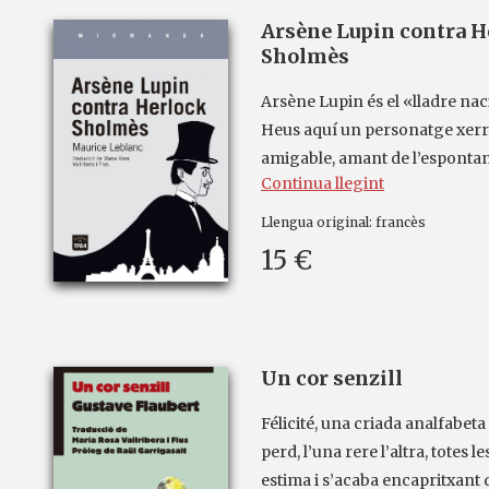
Arsène Lupin contra H
Sholmès
Arsène Lupin és el «lladre nac
teix
Heus aquí un personatge xerra
amigable, amant de l’espontaneï
Continua llegint
Llengua original:
francès
15 €
Un cor senzill
Félicité, una criada analfabet
perd, l’una rere l’altra, totes 
estima i s’acaba encapritxant d