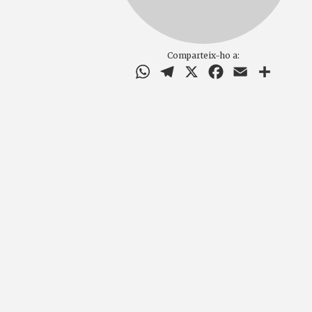
Comparteix-ho a:
WhatsApp
Telegram
X
Facebook
Email
Compar