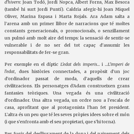
d’hivern
: Joan Todó, Jordi Nopca, Albert Forns, Max Besora
(també hi surt Jordi Puntí). Caldria afegir-hi Joan Miquel
Oliver, Marina Espasa i Marta Rojals. Ara Adam salta a
l’arena amb un primer llibre de narracions que té moltes
constants generacionals, o promocionals, o senzillament
un pulmó amb molt aire del temps: la sensació de sentir-se
vulnerable i de no ser del tot capaç d’assumir les
responsabilitats de fer-se gran.
Per exemple en el díptic
L’edat dels imperis…
i
…L’imperi de
l’edat
, dues històries connectades, a propòsit d’un joc
d’ordinador passat de moda, d’aquells de crear
civilitzacions. Els personatges d’Adam construeixen grans
fantasies teòriques. Una vegada és una civilització
d’ordinador. Una altra vegada, un ordre nou a l’escala de
casa, aprofitant que al protagonista l’han fet president.
L’altra és un peu que té les seves pròpies idees sobre el món
(i que s’enfronta amb el seu propietari, que s’hi torna).
Per fugir del deslliurament de la dona i del naixement dels