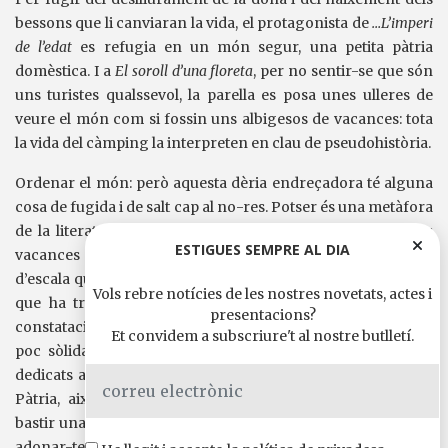
bessons que li canviaran la vida, el protagonista de
…L’imperi
de l’edat
es refugia en un món segur, una petita pàtria
domèstica. I a
El soroll d’una floreta
, per no sentir-se que són
uns turistes qualssevol, la parella es posa unes ulleres de
veure el món com si fossin uns albigesos de vacances: tota
la vida del càmping la interpreten en clau de pseudohistòria.
Ordenar el món: però aquesta dèria endreçadora té alguna
cosa de fugida i de salt cap al no-res. Potser és una metàfora
de la literatura: joc d’ordinador o novel·la, fantasia d’unes
ESTIGUES SEMPRE AL DIA
vacances d’estiu i relat de ficció, deliri d’un president
d’escala que vol posar lleis i el somieig de l’autor que pensa
Vols rebre notícies de les nostres novetats, actes i
que ha triomfat i que l’entrevisten. I al mateix temps, la
presentacions?
constatació que el somni està construït sobre una base molt
Et convidem a subscriure't al nostre butlletí.
poc sòlida, en els tres contes del cos central del volum,
dedicats al món de la literatura i l’edició. Crear una Escala-
Pàtria, aixoplugar-se en una Tenda de campanya-Nació,
bastir una Vocació Literària que doni sentit a tota una vida, i
adonar-te, com el jove editor de
La literatura
que va per