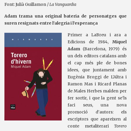
Font: Julià Guillamon /
La Vanguardia
Adam trama una original bateria de personatges que
suren resignats entre l’alegria i l’esperança
Primer a LaBreu i ara a
Edicions de 1984,
Miquel
Adam
(Barcelona, 1979) és
un dels editors catalans amb
el cap més ple de bones
idees, que juntament amb
Eugènia Broggi de L’Altra i
Ramon Mas i Ricard Planas
de Males Herbes malden per
fer sortir, i que la gent se’ls
faci seus, una nova
promoció d’autors: els
escriptors que apareixen al
conte metaliterari
Torero