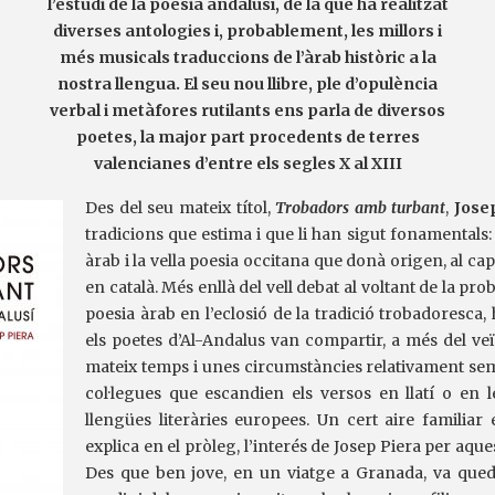
l’estudi de la poesia andalusí, de la que ha realitzat
diverses antologies i, probablement, les millors i
més musicals traduccions de l’àrab històric a la
nostra llengua. El seu nou llibre, ple d’opulència
verbal i metàfores rutilants ens parla de diversos
poetes, la major part procedents de terres
valencianes d’entre els segles X al XIII
Des del seu mateix títol,
Trobadors amb turbant
,
Jose
tradicions que estima i que li han sigut fonamentals:
àrab i la vella poesia occitana que donà origen, al cap 
en català. Més enllà del vell debat al voltant de la pro
poesia àrab en l’eclosió de la tradició trobadoresca, 
els poetes d’Al-Andalus van compartir, a més del veï
mateix temps i unes circumstàncies relativament se
col·legues que escandien els versos en llatí o en le
llengües literàries europees. Un cert aire familia
explica en el pròleg, l’interés de Josep Piera per aque
Des que ben jove, en un viatge a Granada, va qued