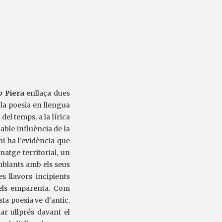
p Piera
enllaça dues
 la poesia en llengua
del temps, a la lírica
bable influència de la
hi ha l’evidència que
natge territorial, un
mblants amb els seus
s llavors incipients
r els emparenta. Com
sta poesia ve d’antic.
ar ullprés davant el