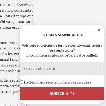
el to de l’
Antologia
 era molt coneguda i
da. Són els temps que
’hi va apuntar tard,
 crear escola i a qui
ESTIGUES SEMPRE AL DIA
bones –com les d’Abu
Vols rebre notícies de les nostres novetats, actes i
e la nit
, a càrrec de
presentacions?
 són les versions de
Et convidem a subscriure't al nostre butlletí.
sual i savi, que sap
 ha de ser un poema i
versions ho són.
del segle X al XIII,
He llegit i accepto la
política de privadesa
parla catalana. Hi ha
ristor per la pàtria