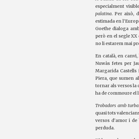
especialment visibl
palatina
. Per això, 
estimada en l’Europa
Goethe dialoga amb 
però en el segle XX 
no li estarem mai pr
En català, en canvi
Nuwàs fetes per Ja
Margarida Castells 
Piera, que sumen al
tornar als versos la
ha de commoure el le
Trobadors amb turba
quasi tots valencian
versos d’amor i de 
perduda.