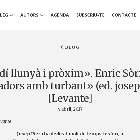
LEG
AUTORS
AGENDA
SUBSCRIU-TE
CONTACTE
BLOG
dí llunyà i pròxim». Enric Sòr
dors amb turbant» (ed. josep 
[Levante]
4 abril, 2017
evante
Josep Piera ha dedicat molt de temps i esforç a