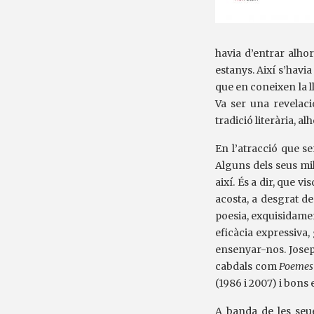
havia d’entrar alhor
estanys. Així s’havia
que en coneixen la ll
Va ser una revelació
tradició literària, a
En l’atracció que se
Alguns dels seus mil
així. És a dir, que v
acosta, a desgrat de
poesia, exquisidamen
eficàcia expressiva,
ensenyar-nos. Josep 
cabdals com
Poemes 
(1986 i 2007) i bons
A banda de les seue