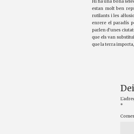
Hi ha una bona selecc
estan molt ben repr
rutilants i les al·l
enrere el paradís p
parlen d’unes ciutat
que els van substitu
que la terra importa, 
Dei
L'adre
*
Comen