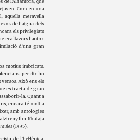
es de l’Alhambra, que
ssejaven. Com en una
l, aquella meravella
lexos de l’aigua dels
ncara els privilegiats
e era llavors l’autor.
ssimilació d’una gran
dos motius imbricats.
alencians, per dir-ho
s versos. Això ens els
que es tracta de gran
assaborir-la. Quant a
ons, encara té molt a
éixer, amb antologies
’alzireny Ibn Khafaja
araules
(1995).
siu de l’hel·lènica,