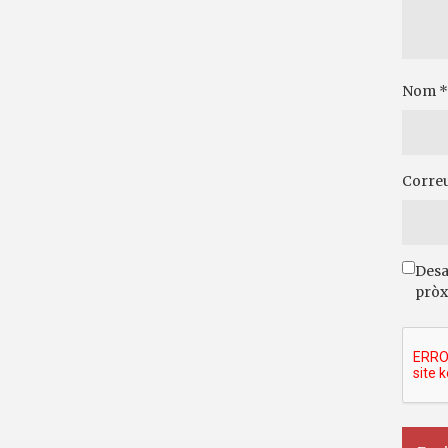
Nom
*
Correu
Desa
pròx