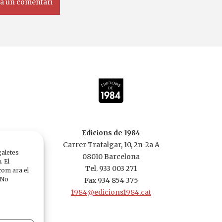
Edicions de 1984
Carrer Trafalgar, 10, 2n-2a A
galetes
08010 Barcelona
. El
Tel. 933 003 271
com ara el
 No
Fax 934 854 375
1984@edicions1984.cat