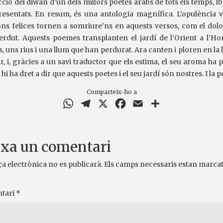
ió del diwan d’un dels millors poetes àrabs de tots els temps, Ibn
esentats. En resum, és una antologia magnífica. L’opulència v
usions felices tornen a somriure’ns en aquests versos, com el dol
erdut. Aquests poemes transplanten el jardí de l’Orient a l’Hor
s, uns rius i una llum que han perdurat. Ara canten i ploren en l
ir, i, gràcies a un savi traductor que els estima, el seu aroma h
hi ha dret a dir que aquests poetes i el seu jardí són nostres. I la p
Comparteix-ho a
WhatsApp
Telegram
X
Facebook
Email
Comparteix
xa un comentari
ça electrònica no es publicarà.
Els camps necessaris estan marca
tari
*