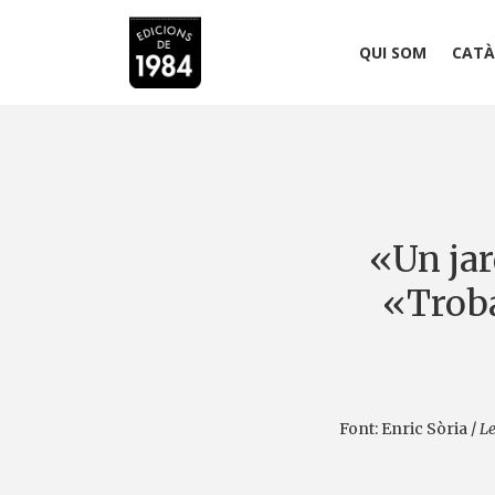
QUI SOM
CATÀ
«Un jar
«Troba
Font: Enric Sòria /
L