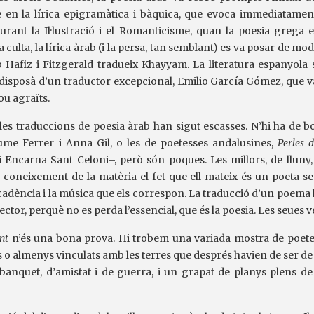
e en la lírica epigramàtica i bàquica, que evoca immediatament 
durant la Il·lustració i el Romanticisme, quan la poesia grega
 culta, la lírica àrab (i la persa, tan semblant) es va posar de mo
Hafiz i Fitzgerald tradueix Khayyam. La literatura espanyola s
disposà d’un traductor excepcional, Emilio García Gómez, que va
ou agraïts.
, les traduccions de poesia àrab han sigut escasses. N’hi ha de 
ume Ferrer i Anna Gil, o les de poetesses andalusines,
Perles d
i Encarna Sant Celoni–, però són poques. Les millors, de lluny,
 coneixement de la matèria el fet que ell mateix és un poeta sen
 cadència i la música que els correspon. La traducció d’un poema
ctor, perquè no es perda l’essencial, que és la poesia. Les seues 
nt
n’és una bona prova. Hi trobem una variada mostra de poetes, 
s o almenys vinculats amb les terres que després havien de ser de 
banquet, d’amistat i de guerra, i un grapat de planys plens de t