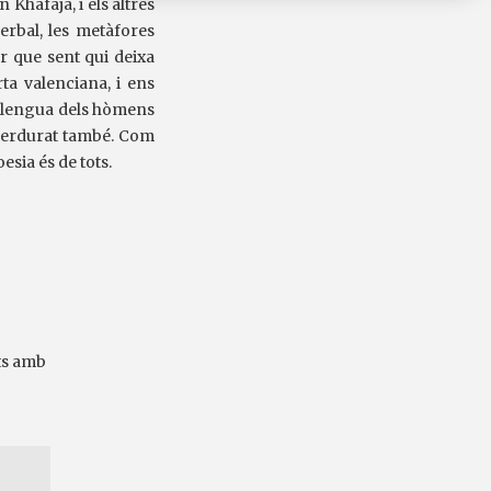
 Khafaja, i els altres
erbal, les metàfores
or que sent qui deixa
ta valenciana, i ens
a llengua dels hòmens
a perdurat també. Com
oesia és de tots.
ts amb