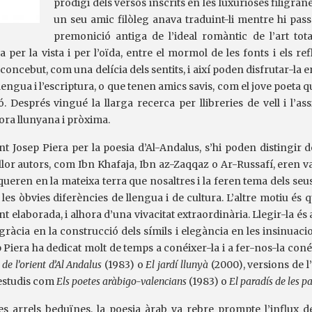
prodigi dels versos inscrits en les luxurioses filigran
un seu amic filòleg anava traduint-li mentre hi pa
premonició antiga de l’ideal romàntic de l’art tota
a per la vista i per l’oïda, entre el mormol de les fonts i els ref
 concebut, com una delícia dels sentits, i així poden disfrutar-la e
engua i l’escriptura, o que tenen amics savis, com el jove poeta qu
. Després vingué la llarga recerca per llibreries de vell i l’a
lhora llunyana i pròxima.
nt Josep Piera per la poesia d’Al-Andalus, s’hi poden distingir 
lor autors, com Ibn Khafaja, Ibn az-Zaqqaz o Ar-Russafí, eren v
isqueren en la mateixa terra que nosaltres i la feren tema dels seu
 les òbvies diferències de llengua i de cultura. L’altre motiu és 
t elaborada, i alhora d’una vivacitat extraordinària. Llegir-la és 
 gràcia en la construcció dels símils i elegància en les insinuaci
Piera ha dedicat molt de temps a conéixer-la i a fer-nos-la con
de l’orient d’Al Andalus
(1983) o
El jardí llunyà
(2000), versions de l
 estudis com
Els poetes aràbigo-valencians
(1983) o
El paradís de les p
s arrels beduïnes, la poesia àrab va rebre prompte l’influx deci