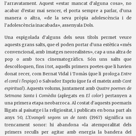
l’arravatament. Aquest «estar mancat d’alguna cosa», no
acabar d’estar mai sencer, el porta sempre a parlar, d’una
manera o altra, «de la seva pròpia adolescència i de
l’adolescència inacabada», assenyala Dols.
Una espigolada d’alguns dels seus títols permet veure
aquests grans salts, que el poden portar d’una estètica «més
convencional, amb imatges neorealistes», cap a una altra de
pop o amb tocs cinematogràfics. Són uns salts que
descol·loquen, fins i tot, aquells primers poetes que li havien
donat recer, com Bernat Vidal i Tomàs (que li prologa
Entre
el coral i l’espiga
) o Salvador Espriu (que fa el mateix amb
Cant
espiritual
). Aquests volums, juntament amb
Quatre poemes de
Setmana Santa
i
Comèdia
(aplegats en
El color
) pertanyen a
una primera etapa neobarroca. Al costat d’aquests poemaris
lligats al paisatge i la religiositat, i publicats en bona part als
anys 50,
L’Evangeli segons un de tants
(1967) significa un
trencament sonor: hi abandona «la atemporalitat dels
primers reculls per agitar amb energia la bandera del