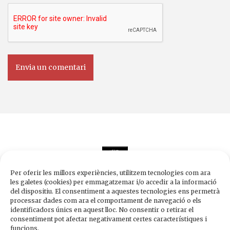
Per oferir les millors experiències, utilitzem tecnologies com ara
les galetes (cookies) per emmagatzemar i/o accedir a la informació
del dispositiu. El consentiment a aquestes tecnologies ens permetrà
processar dades com ara el comportament de navegació o els
Edicions de 1984
identificadors únics en aquest lloc. No consentir o retirar el
Carrer Trafalgar, 10, 2n-2a A
consentiment pot afectar negativament certes característiques i
08010 Barcelona
funcions.