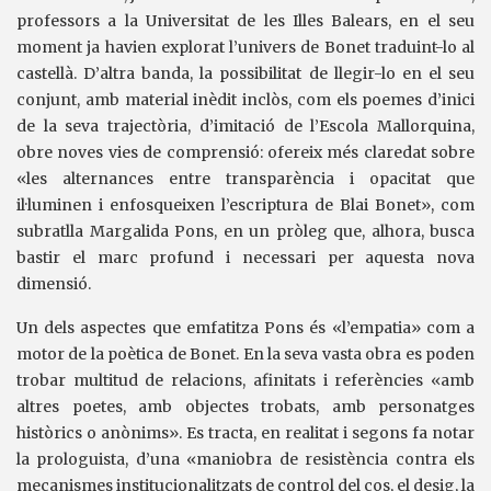
professors a la Universitat de les Illes Balears, en el seu
moment ja havien explorat l’univers de Bonet traduint-lo al
castellà. D’altra banda, la possibilitat de llegir-lo en el seu
conjunt, amb material inèdit inclòs, com els poemes d’inici
de la seva trajectòria, d’imitació de l’Escola Mallorquina,
obre noves vies de comprensió: ofereix més claredat sobre
«les alternances entre transparència i opacitat que
il·luminen i enfosqueixen l’escriptura de Blai Bonet», com
subratlla Margalida Pons, en un pròleg que, alhora, busca
bastir el marc profund i necessari per aquesta nova
dimensió.
Un dels aspectes que emfatitza Pons és «l’empatia» com a
motor de la poètica de Bonet. En la seva vasta obra es poden
trobar multitud de relacions, afinitats i referències «amb
altres poetes, amb objectes trobats, amb personatges
històrics o anònims». Es tracta, en realitat i segons fa notar
la prologuista, d’una «maniobra de resistència contra els
mecanismes institucionalitzats de control del cos, el desig, la