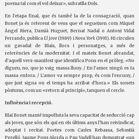
poema tal com el vol deixar», subratlla Dols.
En l’etapa final, que és també la de la consagració, quan
Bonet ja és referent de veus que el segueixen com Miquel
Àngel Riera, Damià Huguet, Bernat Nadal o Antoni Vidal
Ferrando, publica
El Jove
(1989) i
Nova York
(1991). Hi circulen
un gavadal de Blais, llocs i personatges, a més de
referències de la modernitat. I el mateix Bonet abrandat,
d’aquell vers-manifest que identifica Pons en el pròleg. «No
digueu, no, que jo vaig massa lluny. / En l’amor ningú es fa
massa enfora. / L’amor va sempre prop, és com l’encuny, /
que just signa on el temps ha arribat d’hora.» Els sonets
pòstums, com un «retorn al principi», tanquen el cercle.
Influència i recepció.
Blai Bonet manté impol·luta la seva capacitat de seducció cap
als joves, que són els qui en els últims anys l’han reivindicat,
adoptat i recitat. Poetes com Carles Rebassa, Sebastià
Perelló, Jaume Pons Alorda o Pau Vadell han demostrat «un