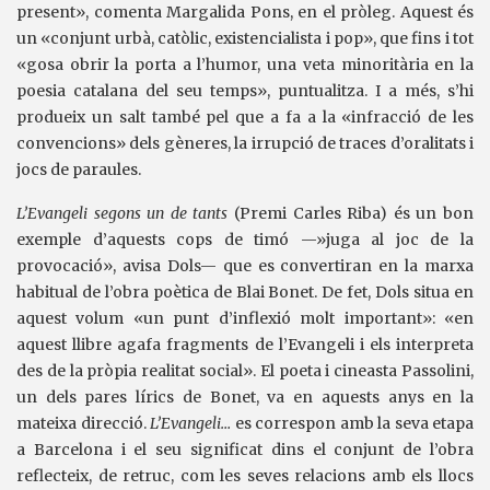
present», comenta Margalida Pons, en el pròleg. Aquest és
un «conjunt urbà, catòlic, existencialista i pop», que fins i tot
«gosa obrir la porta a l’humor, una veta minoritària en la
poesia catalana del seu temps», puntualitza. I a més, s’hi
produeix un salt també pel que a fa a la «infracció de les
convencions» dels gèneres, la irrupció de traces d’oralitats i
jocs de paraules.
L’Evangeli segons un de tants
(Premi Carles Riba) és un bon
exemple d’aquests cops de timó —»juga al joc de la
provocació», avisa Dols— que es convertiran en la marxa
habitual de l’obra poètica de Blai Bonet. De fet, Dols situa en
aquest volum «un punt d’inflexió molt important»: «en
aquest llibre agafa fragments de l’Evangeli i els interpreta
des de la pròpia realitat social». El poeta i cineasta Passolini,
un dels pares lírics de Bonet, va en aquests anys en la
mateixa direcció.
L’Evangeli…
es correspon amb la seva etapa
a Barcelona i el seu significat dins el conjunt de l’obra
reflecteix, de retruc, com les seves relacions amb els llocs