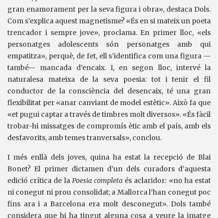
gran enamorament per la seva figura i obra», destaca Dols.
Com s’explica aquest magnetisme? «És en si mateix un poeta
trencador i sempre jove», proclama. En primer lloc, «els
personatges adolescents són personatges amb qui
empatitza», perquè, de fet, ell s’identifica com una figura —
també— mancada d’encaix. I, en segon lloc, intervé la
naturalesa mateixa de la seva poesia: tot i tenir el fil
conductor de la consciència del desencaix, té una gran
flexibilitat per «anar canviant de model estètic». Això fa que
«et pugui captar a través de timbres molt diversos». «És fàcil
trobar-hi missatges de compromís ètic amb el país, amb els
desfavorits, amb temes tranversals», conclou.
I més enllà dels joves, quina ha estat la recepció de Blai
Bonet? El primer dictamen d’un dels curadors d’aquesta
edició crítica de la
Poesia completa
és aclaridor: «no ha estat
ni conegut ni prou consolidat; a Mallorca l’han conegut poc
fins ara i a Barcelona era molt desconegut». Dols també
considera que hi ha tingut alguna cosa a veure la imatge