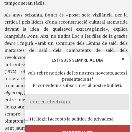
tampoc seran fàcils.
Als anys seixanta, Bonet és «posat sota vigilància per la
crítica i pels líders d’una reconstrucció cultural atemorida
davant la idea de qualsevol extravagància», explica
Margalida Pons. Així, no tindrà lloc a les files de la
gauche
divine
i fugirà «amb un somriure dels Lènins de saló, dels
marxistes de saló, dels combatents de saló, dels
revolucionaris de saló» (una descripció deliciosa). Passada
ESTIGUES SEMPRE AL DIA
la frontissa que suposa
L’Evangeli…
, continuarà amb
Els fets
(1974), referent de la seva poesia social i que porta a una
Vols rebre notícies de les nostres novetats, actes i
tercera etapa de poesia ètica, política, social i formalment
presentacions?
Et convidem a subscriure't al nostre butlletí.
trencadora. Dins d’aquesta tercera etapa s’inscriu
Has vist,
algun cop, Jordi Bonet, ca n’Amat a l’ombra
(1976, una amalgama
entre metafísica i popular feta de diversos nivells de
llenguatge) i
Cant de l’arc
(1979), «un llibre extraordinari que
sempre passa desapercebut», reivindica Dols.
He llegit i accepto la
política de privadesa
Simptomàticament, els primers versos —el poema «Plaça de
Sant Jaume»— que engeguen
Cant de l’arc
, un volum farcit