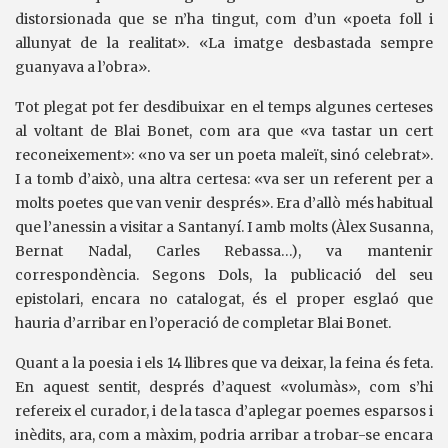
distorsionada que se n’ha tingut, com d’un «poeta foll i
allunyat de la realitat». «La imatge desbastada sempre
guanyava a l’obra».
Tot plegat pot fer desdibuixar en el temps algunes certeses
al voltant de Blai Bonet, com ara que «va tastar un cert
reconeixement»: «no va ser un poeta maleït, sinó celebrat».
I a tomb d’això, una altra certesa: «va ser un referent per a
molts poetes que van venir després». Era d’allò més habitual
que l’anessin a visitar a Santanyí. I amb molts (Àlex Susanna,
Bernat Nadal, Carles Rebassa…), va mantenir
correspondència. Segons Dols, la publicació del seu
epistolari, encara no catalogat, és el proper esglaó que
hauria d’arribar en l’operació de completar Blai Bonet.
Quant a la poesia i els 14 llibres que va deixar, la feina és feta.
En aquest sentit, després d’aquest «volumàs», com s’hi
refereix el curador, i de la tasca d’aplegar poemes esparsos i
inèdits, ara, com a màxim, podria arribar a trobar-se encara