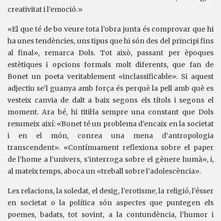
creativitat i l’emoció.»
«El que té de bo veure tota l’obra junta és comprovar que hi
ha unes tendències, uns tipus que hi són des del principi fins
al final», remarca Dols. Tot això, passant per èpoques
estètiques i opcions formals molt diferents, que fan de
Bonet un poeta veritablement «inclassificable». Si aquest
adjectiu se’l guanya amb força és perquè la pell amb què es
vesteix canvia de dalt a baix segons els títols i segons el
moment. Ara bé, hi titil·la sempre una constant que Dols
resumeix així: «Bonet té un problema d’encaix en la societat
i en el món, conrea una mena d’antropologia
transcendent». «Contínuament reflexiona sobre el paper
de l’home a l’univers, s’interroga sobre el gènere humà», i,
al mateix temps, aboca un «treball sobre l’adolescència».
Les relacions, la soledat, el desig, l’erotisme, la religió, l’ésser
en societat o la política són aspectes que puntegen els
poemes, badats, tot sovint, a la contundència, l’humor i