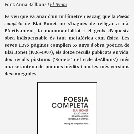
Font: Anna Ballbona /
El Temps
Es veu que va anar d’un mil·límetre i escaig que la
Poesia
completa
de Blai Bonet no s’hagués de relligar a mà.
Efectivament, la monumentalitat i el gruix d’aquesta
obra indispensable és tant metafòrica com física. Les
seves 1.376 pàgines compilen 55 anys d’obra poètica de
Blai Bonet (1926-1997), els dotze reculls publicats en vida,
dos reculls pòstums (‘Sonets’ i el cicle d»Albons’) més
una setantena de poemes inèdits i moltes més versions
desconegudes.