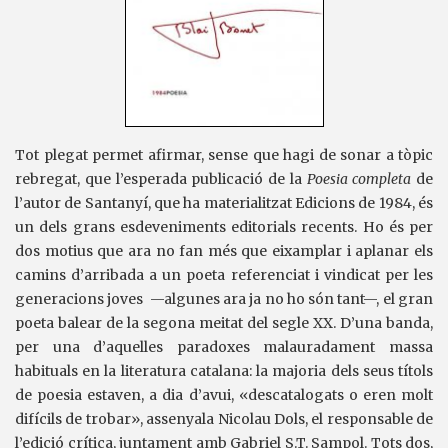
Tot plegat permet afirmar, sense que hagi de sonar a tòpic
rebregat, que l’esperada publicació de la
Poesia completa
de
l’autor de Santanyí, que ha materialitzat Edicions de 1984, és
un dels grans esdeveniments editorials recents. Ho és per
dos motius que ara no fan més que eixamplar i aplanar els
camins d’arribada a un poeta referenciat i vindicat per les
generacions joves —algunes ara ja no ho són tant—, el gran
poeta balear de la segona meitat del segle XX. D’una banda,
per una d’aquelles paradoxes malauradament massa
habituals en la literatura catalana: la majoria dels seus títols
de poesia estaven, a dia d’avui, «descatalogats o eren molt
difícils de trobar», assenyala Nicolau Dols, el responsable de
l’edició crítica, juntament amb Gabriel S.T. Sampol. Tots dos,