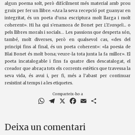
algun poema solt, però difícilment més material amb prou
gruix per fer un llibre. «Ara la seva recepció pot guanyar en
integritat, és un poeta d’una escriptura molt llarga i molt
coherent». Hi ha qui s’enamora de Bonet per
L’Evangeli…
o
pels llibres morals i socials… Les passions que desperta són,
també, molt diverses, però en qualsevol cas, «des del
principi fins al final, és un poeta coherent»: «la poesia de
Blai Bonet és molt bona; veure-la tota junta la fa millor». El
poeta incatalogable i fins fa quatre dies descatalogat, el
creador que abraça tots els corrents estètics que travessa la
seva vida, és avui i, per fi, més a l’abast per continuar
resistint al temps i a les etiquetes.
Comparteix-ho a
WhatsApp
Telegram
X
Facebook
Email
Comparteix
Deixa un comentari