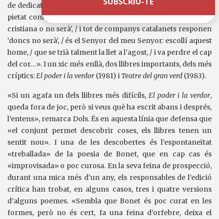
de dedicatòries personals, fan així: «El Senyor, tan digne de
pietat com nosaltres, / els catalans, perquè ‘Catalunya serà
cristiana o no serà’, / i tot de companys catalanets responen
‘doncs no serà’, / és el Senyor del meu Senyor: escollí aquest
home, / que se trià talment la llet a l’agost, / i va perdre el cap
del cor…». I un xic més enllà, dos llibres importants, dels més
críptics:
El poder i la verdor
(1981) i
Teatre del gran verd
(1983).
«Si un agafa un dels llibres més difícils,
El poder i la verdor
,
queda fora de joc, però si veus què ha escrit abans i després,
l’entens», remarca Dols. És en aquesta línia que defensa que
«el conjunt permet descobrir coses, els llibres tenen un
sentit nou». I una de les descobertes és l’espontaneïtat
«treballada» de la poesia de Bonet, que en cap cas és
«improvisada» o poc curosa. En la seva feina de prospecció,
durant una mica més d’un any, els responsables de l’edició
crítica han trobat, en alguns casos, tres i quatre versions
d’alguns poemes. «Sembla que Bonet és poc curat en les
formes, però no és cert, fa una feina d’orfebre, deixa el