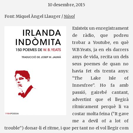
10 desembre, 2015
Font: Miquel Àngel Llauger /
Núvol
Existeix un enregistrament
de ràdio, que podreu
trobar a Youtube, en què
W.B.Yeats, ja en els darrers
anys de vida, recita un dels
seus poemes de quan no
havia fet els trenta anys:
“The Lake Isle of
Innesfree”. Ho fa amb
passió, gairebé cantant,
advertint que el llegirà
rítmicament perquè li va
costar molta feina (“It gave
me a devil of a lot of
trouble”) donar-li el ritme, i que per tant no el vol llegir com