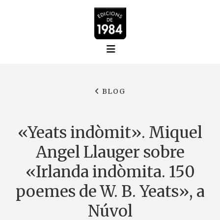
BLOG
«Yeats indòmit». Miquel
Angel Llauger sobre
«Irlanda indòmita. 150
poemes de W. B. Yeats», a
Núvol