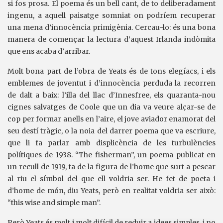
si fos prosa. El poema és un bell cant, de to deliberadament
ingenu, a aquell paisatge somniat on podríem recuperar
una mena d’innocència primigènia. Cercau-lo: és una bona
manera de començar la lectura d’aquest Irlanda indòmita
que ens acaba d’arribar.
Molt bona part de l’obra de Yeats és de tons elegíacs, i els
emblemes de joventut i d’innocència perduda la recorren
de dalt a baix: l’illa del llac d’Innesfree, els quaranta-nou
cignes salvatges de Coole que un dia va veure alçar-se de
cop per formar anells en l’aire, el jove aviador enamorat del
seu destí tràgic, o la noia del darrer poema que va escriure,
que li fa parlar amb displicència de les turbulències
polítiques de 1938. “The fisherman”, un poema publicat en
un recull de 1919, fa de la figura de l’home que surt a pescar
al riu el símbol del que ell voldria ser. He fet de poeta i
d’home de món, diu Yeats, però en realitat voldria ser això:
“this wise and simple man”.
Però Yeats és molt i molt difícil de reduir a idees simples, i no