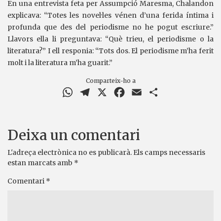
En una entrevista feta per Assumpció Maresma, Chalandon
explicava: “Totes les novel·les vénen d’una ferida íntima i
profunda que des del periodisme no he pogut escriure.”
Llavors ella li preguntava: “Què trieu, el periodisme o la
literatura?” I ell responia: “Tots dos. El periodisme m’ha ferit
molt i la literatura m’ha guarit.”
Comparteix-ho a
WhatsApp
Telegram
X
Facebook
Email
Comparteix
Deixa un comentari
L'adreça electrònica no es publicarà.
Els camps necessaris
estan marcats amb
*
Comentari
*