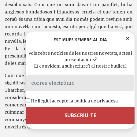
desdibuixats. Com que no som davant un pamflet, hi ha
anglesos bondadosos i irlandesos cruels; el que tenen en
comú és una ràbia que avui dia només podem reviure amb
una novel·la com aquesta, escrita per algú que ha vist, que
recorda i que sap escriure. Precisament perquè és una
ESTIGUES SEMPRE AL DIA
novel·la, les persones són més importants que els col·lectius.
Per la mateixa raó, les qüestions personals no són
Vols rebre notícies de les nostres novetats, actes i
prescindibles, tant si parlem dels capellans com dels soldats,
presentacions?
de les mares com dels carcellers.
Et convidem a subscriure't al nostre butlletí.
Com que l’autor sap de què parla, ens fem una idea del que
significava ser irlandès a Belfast sota el govern de Margaret
Thatcher, quan els presos de l’IRA van passar a ser
considerats delinqüents comuns. Va ser llavors que van
He llegit i accepto la
política de privadesa
començar les protestes i les vagues de fam que van
culminar amb la mort de Bobby Sands i altres dels seus
companys. Però això és el teló de fons. Del que parla la
novel·la és del compromís, dels errors i de la traïció.