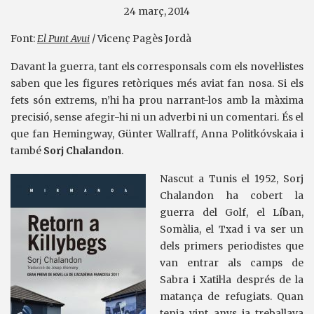
24 març, 2014
Font:
El Punt Avui
/ Vicenç Pagès Jordà
Davant la guerra, tant els corresponsals com els novel·listes
saben que les figures retòriques més aviat fan nosa. Si els
fets són extrems, n’hi ha prou narrant-los amb la màxima
precisió, sense afegir-hi ni un adverbi ni un comentari. És el
que fan Hemingway, Günter Wallraff, Anna Politkóvskaia i
també
Sorj Chalandon
.
Nascut a Tunis el 1952, Sorj
Chalandon ha cobert la
guerra del Golf, el Líban,
Somàlia, el Txad i va ser un
dels primers periodistes que
van entrar als camps de
Sabra i Xatil·la després de la
matança de refugiats. Quan
tenia vint anys ja treballava