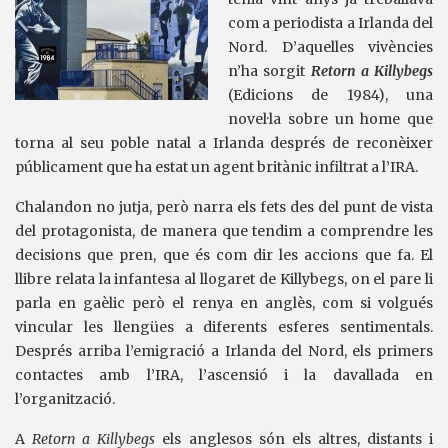
com a periodista a Irlanda del
Nord. D’aquelles vivències
n’ha sorgit
Retorn a Killybegs
(Edicions de 1984), una
novel·la sobre un home que
torna al seu poble natal a Irlanda després de reconèixer
públicament que ha estat un agent britànic infiltrat a l’IRA.
Chalandon no jutja, però narra els fets des del punt de vista
del protagonista, de manera que tendim a comprendre les
decisions que pren, que és com dir les accions que fa. El
llibre relata la infantesa al llogaret de Killybegs, on el pare li
parla en gaèlic però el renya en anglès, com si volgués
vincular les llengües a diferents esferes sentimentals.
Després arriba l’emigració a Irlanda del Nord, els primers
contactes amb l’IRA, l’ascensió i la davallada en
l’organització.
A
Retorn a Killybegs
els anglesos són els altres, distants i