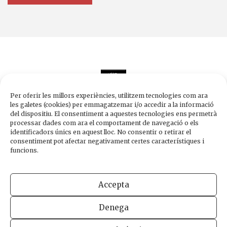
Per oferir les millors experiències, utilitzem tecnologies com ara
les galetes (cookies) per emmagatzemar i/o accedir a la informació
del dispositiu. El consentiment a aquestes tecnologies ens permetrà
processar dades com ara el comportament de navegació o els
Edicions de 1984
identificadors únics en aquest lloc. No consentir o retirar el
Carrer Trafalgar, 10, 2n-2a A
consentiment pot afectar negativament certes característiques i
08010 Barcelona
funcions.
Tel.
933 003 271
Fax 934 854 375
Accepta
1984@edicions1984.cat
Denega
INFORMACIÓ LEGAL
POLÍTICA DE PRIVADESA
POLÍTICA DE COOKIES