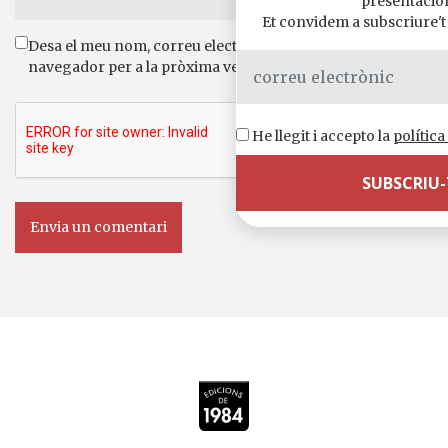
presentacio
Et convidem a subscriure't a
Desa el meu nom, correu electrònic i lloc web en aquest
navegador per a la pròxima vegada que comenti.
He llegit i accepto la
política