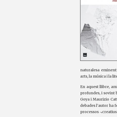
naturalesa eminentm
arts, la música i la 
En aquest llibre, am
profundes, i sovint 
Goya i Maurizio Cat
debades l’autor ha f
processos ¬creatius 