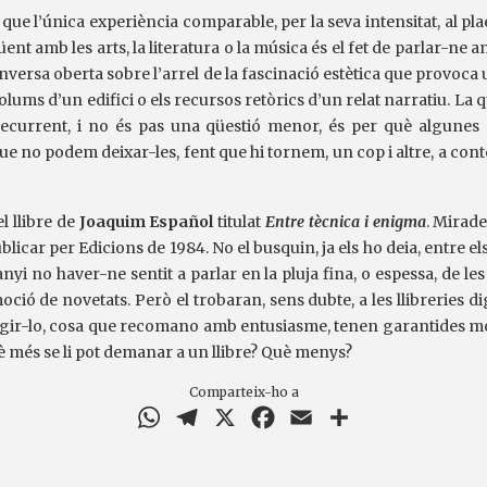
que l’única experiència comparable, per la seva intensitat, al pl
üent amb les arts, la literatura o la música és el fet de parlar-ne am
onversa oberta sobre l’arrel de la fascinació estètica que provoca
olums d’un edifici o els recursos retòrics d’un relat narratiu. La 
recurrent, i no és pas una qüestió menor, és per què algunes 
 no podem deixar-les, fent que hi tornem, un cop i altre, a conte
l llibre de
Joaquim Español
titulat
Entre tècnica i enigma
. Mirade
ublicar per Edicions de 1984. No el busquin, ja els ho deia, entre e
ranyi no haver-ne sentit a parlar en la pluja fina, o espessa, de les
ó de novetats. Però el trobaran, sens dubte, a les llibreries d
legir-lo, cosa que recomano amb entusiasme, tenen garantides mo
 més se li pot demanar a un llibre? Què menys?
Comparteix-ho a
WhatsApp
Telegram
X
Facebook
Email
Comparteix