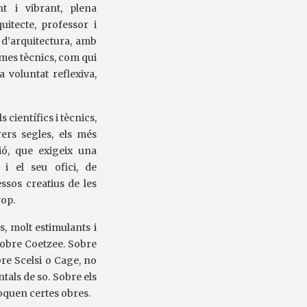
nt i vibrant, plena
quitecte, professor i
, d’arquitectura, amb
rmes tècnics, com qui
 voluntat reflexiva,
s científics i tècnics,
rers segles, els més
ó, que exigeix una
 i el seu ofici, de
ssos creatius de les
rop.
s, molt estimulants i
 sobre Coetzee. Sobre
re Scelsi o Cage, no
tals de so. Sobre els
oquen certes obres.