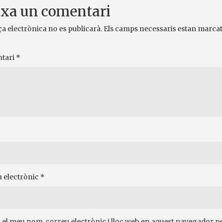
xa un comentari
ça electrònica no es publicarà.
Els camps necessaris estan marca
tari
*
 electrònic
*
 el meu nom, correu electrònic i lloc web en aquest navegador pe