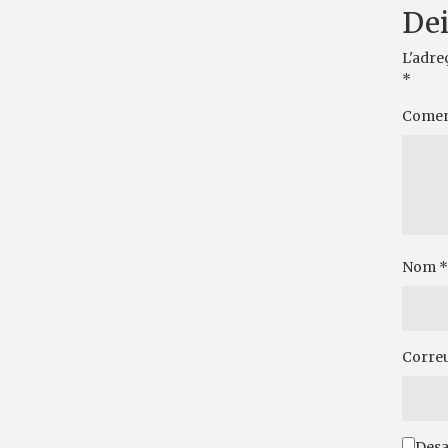
Dei
L'adre
*
Comen
Nom
*
Correu
Desa