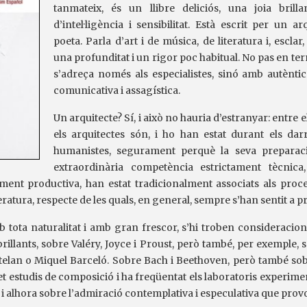
tanmateix, és un llibre deliciós, una joia brilla
d’intel·ligència i sensibilitat. Està escrit per un ar
poeta. Parla d’art i de música, de literatura i, esclar
una profunditat i un rigor poc habitual. No pas en te
s’adreça només als especialistes, sinó amb autèntica
comunicativa i assagística.
Un arquitecte? Sí, i això no hauria d’estranyar: entre el
els arquitectes són, i ho han estat durant els dar
humanistes, segurament perquè la seva preparaci
extraordinària competència estrictament tècnica,
ent productiva, han estat tradicionalment associats als proce
literatura, respecte de les quals, en general, sempre s’han sentit a p
b tota naturalitat i amb gran frescor, s’hi troben consideracion
brillants, sobre Valéry, Joyce i Proust, però també, per exemple,
telan o Miquel Barceló. Sobre Bach i Beethoven, però també sob
et estudis de composició i ha freqüentat els laboratoris experimen
i alhora sobre l’admiració contemplativa i especulativa que prov