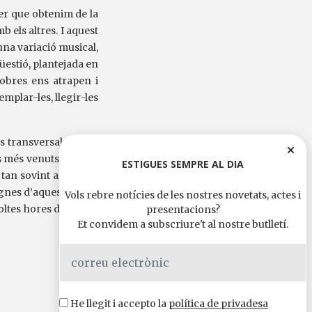
aer que obtenim de la
b els altres. I aquest
 una variació musical,
qüestió, plantejada en
obres ens atrapen i
mplar-les, llegir-les
s transversals sobre
ls més venuts la diada
ESTIGUES SEMPRE AL DIA
 tan sovint artificials
ignes d’aquest nom i,
Vols rebre notícies de les nostres novetats, actes i
ltes hores de plaer i
presentacions?
Et convidem a subscriure't al nostre butlletí.
He llegit i accepto la
política de privadesa