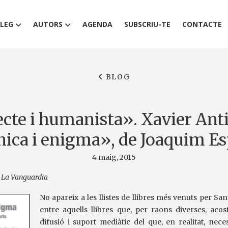
LEG
AUTORS
AGENDA
SUBSCRIU-TE
CONTACTE
BLOG
cte i humanista». Xavier Ant
ica i enigma», de Joaquim E
4 maig, 2015
/
La Vanguardia
No apareix a les llistes de llibres més venuts per San
entre aquells llibres que, per raons diverses, ac
difusió i suport mediàtic del que, en realitat, nece