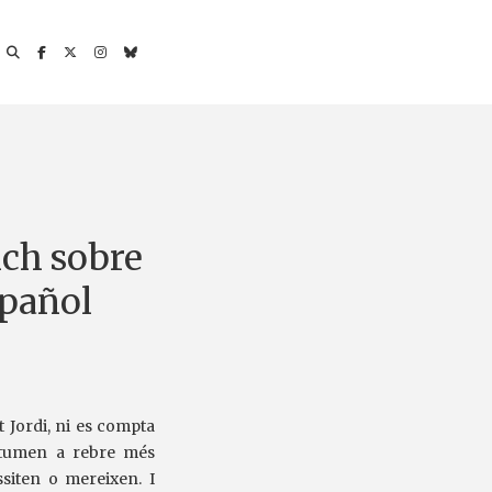
ich sobre
spañol
t Jordi, ni es compta
ostumen a rebre més
ssiten o mereixen. I