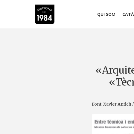
QUI SOM
CATÀ
«Arquite
«Tècn
Font: Xavier Antich 