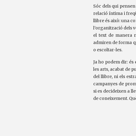
Sóc dels qui pensen 
relació íntima i freq
llibre és això: una c
l’organització dels v
el text de manera 
admiren de forma que
o escoltar-les.
Ja ho podem dir: és e
les arts, acabat de p
del llibre, ni els est
campanyes de promoci
si es decideixen a l
de coneixement. Què