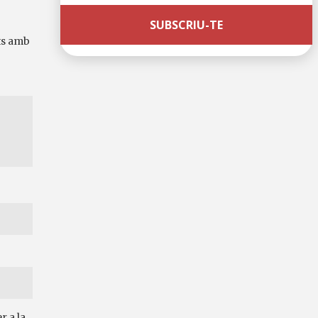
ts amb
r a la