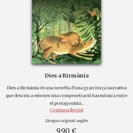
Dies a Birmània
Dies a Birmània és una novel·la d’una gran força narrativa
que descriu a estones una compenetració harmònica entre
el protagonista...
Continua llegint
Llengua original:
anglès
9,90 €