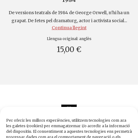
De versions teatrals de 1984 de George Orwell, n’hi ha un
grapat. De fetes pel dramaturg, actor i activista social...
Continua llegint
Llengua original:
anglès
15,00 €
Per oferir les millors experiències, utilitzem tecnologies com ara
les galetes (cookies) per emmagatzemar i/o accedir a la informació
del dispositiu. El consentiment a aquestes tecnologies ens permetrà
processar dades com ara el comportament de navegació o els