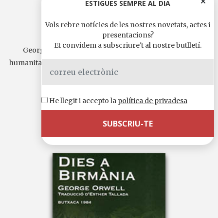
ESTIGUES SEMPRE AL DIA
Vols rebre notícies de les nostres novetats, actes i
Per què escric
presentacions?
Et convidem a subscriure't al nostre butlletí.
George Orwell va donar veu amb la seva obra a una
humanitat mínima en primera persona arrelada en l’anàlisi
de...
Continua llegint
He llegit i accepto la
política de privadesa
Llengua original:
anglès
20,00 €