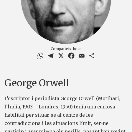
Comparteix-ho a:
WhatsApp
Telegram
X
Facebook
Email
Comparteix
George Orwell
L’escriptor i periodista George Orwell (Motihari,
l’Índia, 1903 – Londres, 1950) tenia una curiosa
habilitat per situar-se al centre de les
contradiccions i les situacions límit, ser-ne
partícip i assumir-ne els perills, posant ben sovint