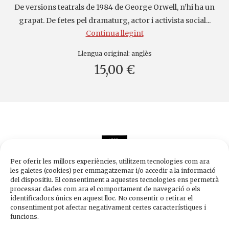
De versions teatrals de 1984 de George Orwell, n’hi ha un
grapat. De fetes pel dramaturg, actor i activista social...
Continua llegint
Llengua original:
anglès
15,00 €
Per oferir les millors experiències, utilitzem tecnologies com ara
les galetes (cookies) per emmagatzemar i/o accedir a la informació
del dispositiu. El consentiment a aquestes tecnologies ens permetrà
processar dades com ara el comportament de navegació o els
Edicions de 1984
identificadors únics en aquest lloc. No consentir o retirar el
Carrer Trafalgar, 10, 2n-2a A
consentiment pot afectar negativament certes característiques i
08010 Barcelona
funcions.
Tel.
933 003 271