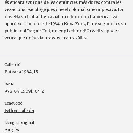
és encara avui una de les denúncies més dures contra les
vexacions psicològiques que el colonialisme imposava. La
novel·la va trobar ben aviat un editor nord-americà i va
aparèixer l’octubre de 1934 a Nova York; l’any següent es va
publicar al Regne Unit, un cop l’editor d’Orwell va poder
veure que no havia provocat represàlies.
Col·lecció
Butxaca 1984
, 15
ISBN
978-84-15091-04-2
Traducció
Esther Tallada
Llengua original
Anglès