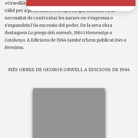
«Orwellià» és encara avui un terme útil en l’esfera pública,
vàlid per a periodistes i escriptors, que incideix en la
necessitat de confrontar les xarxes on s’expressa o
s’expandeix l’ús excessiu del poder. De la seva obra
destaquen
La granja dels animals
,
1984
i
Homenatge a
Catalunya
. A Edicions de 1984 també n’hem publicat
Dies a
Birmània
.
MÉS OBRES DE GEORGE ORWELL A EDICIONS DE 1984