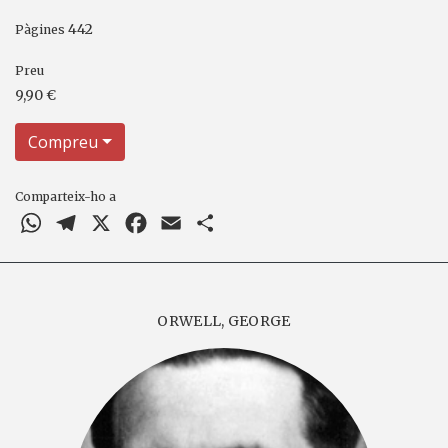
442
Pàgines
Preu
9,90 €
Compreu
Comparteix-ho a
WhatsApp
Telegram
X
Facebook
Email
Comparteix
ORWELL, GEORGE