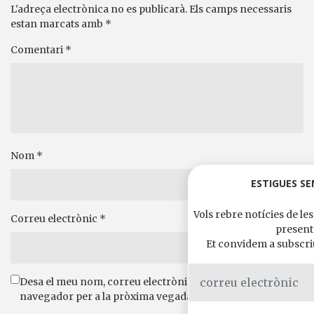
L'adreça electrònica no es publicarà.
Els camps necessaris
estan marcats amb
*
Comentari
*
Nom
*
ESTIGUES SE
Vols rebre notícies de les
Correu electrònic
*
present
Et convidem a subscriur
Desa el meu nom, correu electrònic i lloc web en aquest
navegador per a la pròxima vegada que comenti.