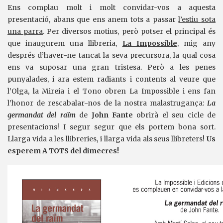
Ens complau molt i molt convidar-vos a aquesta
presentació, abans que ens anem tots a passar
l’estiu sota
una parra
. Per diversos motius, però potser el principal és
que inaugurem una llibreria,
La Impossible
, mig any
després d’haver-ne tancat la seva precursora, la qual cosa
ens va suposar una gran tristesa. Però a les penes
punyalades, i ara estem radiants i contents al veure que
l’Olga, la Mireia i el Tono obren La Impossible i ens fan
l’honor de rescabalar-nos de la nostra malastrugança:
La
germandat del raïm
de
John Fante
obrirà el seu cicle de
presentacions! I segur segur que els portem bona sort.
Llarga vida a les llibreries, i llarga vida als seus llibreters!
Us
esperem A TOTS del dimecres!