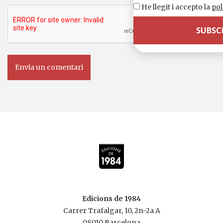
He llegit i accepto la
pol
Edicions de 1984
Carrer Trafalgar, 10, 2n-2a A
08010 Barcelona