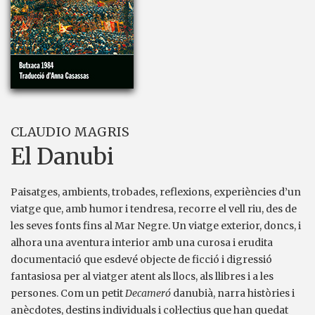
CLAUDIO MAGRIS
El Danubi
Paisatges, ambients, trobades, reflexions, experiències d’un
viatge que, amb humor i tendresa, recorre el vell riu, des de
les seves fonts fins al Mar Negre. Un viatge exterior, doncs, i
alhora una aventura interior amb una curosa i erudita
documentació que esdevé objecte de ficció i digressió
fantasiosa per al viatger atent als llocs, als llibres i a les
persones. Com un petit
Decameró
danubià, narra històries i
anècdotes, destins individuals i col·lectius que han quedat