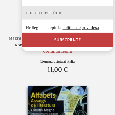
Il·lacions al voltant d’un sabre
He llegit i accepto la
política de privadesa
Magris barreja mite i realitat per recuperar la figura de
Krasnov i la història dels cosacs a la recerca del...
Continua llegint
Llengua original:
italià
11,00 €