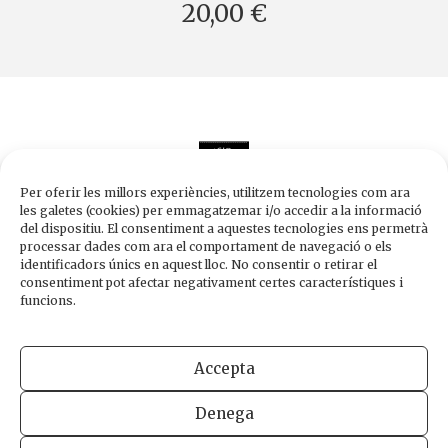
20,00 €
Per oferir les millors experiències, utilitzem tecnologies com ara
les galetes (cookies) per emmagatzemar i/o accedir a la informació
del dispositiu. El consentiment a aquestes tecnologies ens permetrà
processar dades com ara el comportament de navegació o els
Edicions de 1984
identificadors únics en aquest lloc. No consentir o retirar el
Carrer Trafalgar, 10, 2n-2a A
consentiment pot afectar negativament certes característiques i
08010 Barcelona
funcions.
Tel.
933 003 271
Fax 934 854 375
Accepta
1984@edicions1984.cat
Denega
INFORMACIÓ LEGAL
POLÍTICA DE PRIVADESA
POLÍTICA DE COOKIES