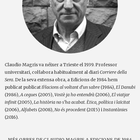
Claudio Magris va néixer a Trieste el 1939. Professor
universitari, col·labora habitualment al diari
Corriere della
Sera
. De la seva extensa obra, a Edicions de 1984 hem
publicat publicat
Il·lacions al voltant d’un sabre
(1984),
El Danubi
(1986),
A cegues
(2005),
Vostè ja ho entendrà
(2006),
El viatjar
infinit
(2005),
La història no s’ha acabat. Ètica, política i laïcitat
(2006),
Alfabets
(2008),
No és procedent
(2015) i
Instantànies
(2016).
MÉS OBRES DE CLAUDIO MAGRIS A EDICIONS DE 1984