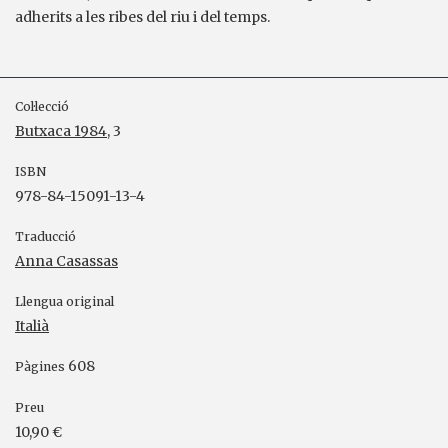
adherits a les ribes del riu i del temps.
Col·lecció
Butxaca 1984
, 3
ISBN
978-84-15091-13-4
Traducció
Anna Casassas
Llengua original
Italià
608
Pàgines
Preu
10,90 €