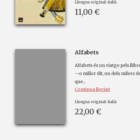
Llengua original:
italià
11,00 €
Alfabets
Alfabets és un viatge pels llibre
—o millor dit, un dels milers d
que...
Continua llegint
Llengua original:
italià
22,00 €