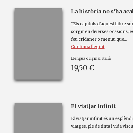
La història no s’ha aca
"Els capítols d'aquest llibre só
sorgir en diverses ocasions, e
fet, cridaner o menut, que...
Continua llegint
Llengua original:
italià
19,50 €
El viatjar infinit
El viatjar infinit és un esplèn
viatges, ple de tinta i vida visc