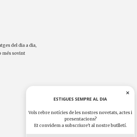
tges del dia a dia,
ò més sovint
ESTIGUES SEMPRE AL DIA
Vols rebre notícies de les nostres novetats, actes i
presentacions?
Et convidem a subscriure't al nostre butlletí.