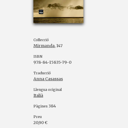
Col·lecció
Mirmanda
, 147
ISBN
978-84-15835-79-0
Traducció
Anna Casassas
Llengua original
Italià
384
Pàgines
Preu
20,90 €