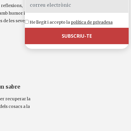
 reflexions,
 amb humor i
s de les seves...
He llegit i accepto la
política de privadesa
un sabre
per recuperar la
dels cosacs a la