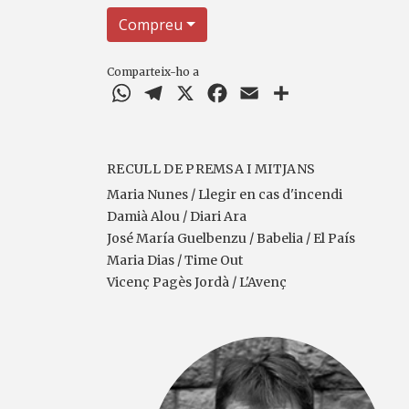
Compreu
Comparteix-ho a
WhatsApp
Telegram
X
Facebook
Email
Comparteix
RECULL DE PREMSA I MITJANS
Maria Nunes / Llegir en cas d'incendi
Damià Alou / Diari Ara
José María Guelbenzu / Babelia / El País
Maria Dias / Time Out
Vicenç Pagès Jordà / L'Avenç