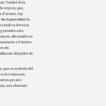
pau. També és la
dels negres, que,
ta d’armes, rep
.
No és procedent
és,
incendi va devorar.
 gravades a les
 morir, ells també en
 justament a Trieste».
en els
liurats del judici de
a, que es nodreix del
recís i visionari,
stres pecats i
país, una obsessió