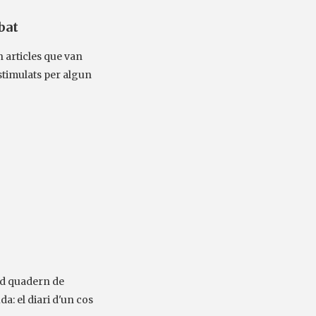
bat
n articles que van
stimulats per algun
did quadern de
uda: el diari d'un cos