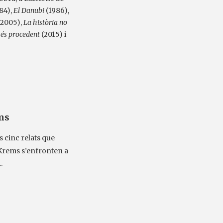
84),
El Danubi
(1986),
2005),
La història no
és procedent
(2015) i
ms
s cinc relats que
Krems s’enfronten a
.