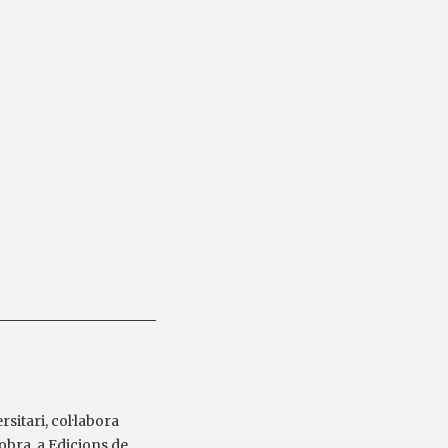
sitari, col·labora
 obra, a Edicions de