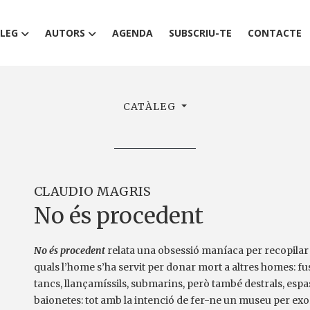
LEG
AUTORS
AGENDA
SUBSCRIU-TE
CONTACTE
CATÀLEG
CLAUDIO MAGRIS
No és procedent
No és procedent
relata una obsessió maníaca per recopilar
quals l’home s’ha servit per donar mort a altres homes: fus
tancs, llançamíssils, submarins, però també destrals, espas
baionetes: tot amb la intenció de fer-ne un museu per exo