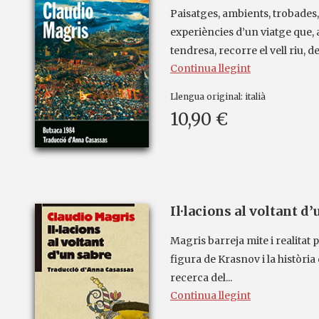
Paisatges, ambients, trobades,
experiències d’un viatge que,
tendresa, recorre el vell riu, de
Continua llegint
Llengua original:
italià
10,90 €
Il·lacions al voltant d’
Magris barreja mite i realitat 
figura de Krasnov i la història 
recerca del...
Continua llegint