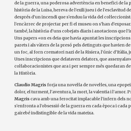
de la guerra, una poderosa advertència en benefici de la 
història de la Luisa, hereva de l’exili jueu i de l’esclavitud 
després d’un incendi que s’enduu la vida del col·leccionis
l’encàrrec de projectar per fi el museu on s’han d’exposar
també, la història d’uns cobejats diaris i anotacions que l’
Uns papers «on es deia que havia apuntat les inscripcions
parets i als vàters de la presó pels detinguts que havien de
un foc, al forn crematori nazi de la Risiera, l’únic d’Itàlia,
Unes inscripcions que delataven delators, que assenyalav
col·laboracionistes que ara i per sempre més quedaran desl
la Història.
Claudio Magris
forja una novel·la de novel·les, una epopei
dolor, el turment, l’aventura, la mort, la valentia i l’amor. P
Magris
cava amb una ferocitat implacable l’infern dels no
s’enfronta a l’obsessió de la guerra en cada època i cada 
gairebé indistingible de la vida mateixa.