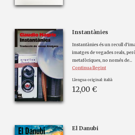
Instantànies
Instantànies és un recull d’ima
imatges de vegades reals, per
metafòriques, no només de...
Continua llegint
Llengua original:
italià
12,00 €
El Danubi