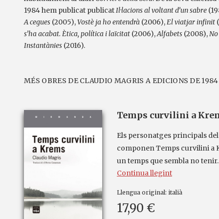
1984 hem publicat publicat
Il·lacions al voltant d’un sabre
(19
A cegues
(2005),
Vostè ja ho entendrà
(2006),
El viatjar infinit
(
s’ha acabat. Ètica, política i laïcitat
(2006),
Alfabets
(2008),
No 
Instantànies
(2016).
MÉS OBRES DE CLAUDIO MAGRIS A EDICIONS DE 1984
Temps curvilini a Kre
Els personatges principals del
componen Temps curvilini a 
un temps que sembla no tenir..
Continua llegint
Llengua original:
italià
17,90 €