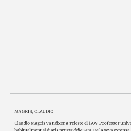
MAGRIS, CLAUDIO
Claudio Magris va néixer a Trieste el 1939. Professor univer
habitualment al diari
Corriere della Sera
. De la seva extensa