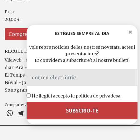
Preu
20,00 €
ESTIGUES SEMPRE AL DIA
Compreu
Vols rebre notícies de les nostres novetats, actes i
RECULL DE PREMSA I MITJANS
presentacions?
Vilaweb - Sebastià Bennasar
Et convidem a subscriure't al nostre butlletí.
diari Ara - Pere Antoni Pons
El Temps - Àlex Milian
Núvol - Joan Simó
Sonograma - Marçal Borotau
He llegit i accepto la
política de privadesa
Comparteix-ho a
WhatsApp
Telegram
X
Facebook
Email
Comparteix