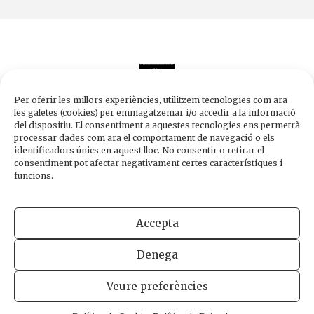
Per oferir les millors experiències, utilitzem tecnologies com ara
les galetes (cookies) per emmagatzemar i/o accedir a la informació
del dispositiu. El consentiment a aquestes tecnologies ens permetrà
processar dades com ara el comportament de navegació o els
Edicions de 1984
identificadors únics en aquest lloc. No consentir o retirar el
Carrer Trafalgar, 10, 2n-2a A
consentiment pot afectar negativament certes característiques i
08010 Barcelona
funcions.
Tel.
933 003 271
Fax 934 854 375
Accepta
1984@edicions1984.cat
Denega
INFORMACIÓ LEGAL
POLÍTICA DE PRIVADESA
POLÍTICA DE COOKIES
Veure preferències
DISSENY WEB