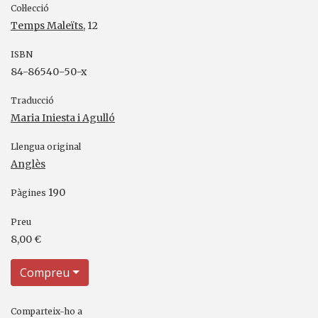
Col·lecció
Temps Maleïts
, 12
ISBN
84-86540-50-x
Traducció
Maria Iniesta i Agulló
Llengua original
Anglès
190
Pàgines
Preu
8,00 €
Compreu
Comparteix-ho a