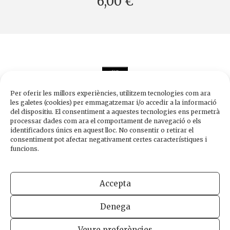
6,00 €
Per oferir les millors experiències, utilitzem tecnologies com ara
les galetes (cookies) per emmagatzemar i/o accedir a la informació
del dispositiu. El consentiment a aquestes tecnologies ens permetrà
processar dades com ara el comportament de navegació o els
Edicions de 1984
identificadors únics en aquest lloc. No consentir o retirar el
Carrer Trafalgar, 10, 2n-2a A
consentiment pot afectar negativament certes característiques i
08010 Barcelona
funcions.
Tel.
933 003 271
Fax 934 854 375
Accepta
1984@edicions1984.cat
Denega
INFORMACIÓ LEGAL
POLÍTICA DE PRIVADESA
POLÍTICA DE COOKIES
Veure preferències