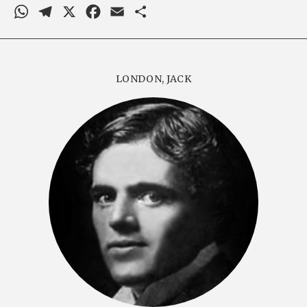
WhatsApp
Telegram
X
Facebook
Email
Comparteix
LONDON, JACK