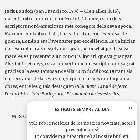
Jack London
(San Francisco, 1876 – Glen Ellen, 1916),
nascut amb el nom de John Griffith Chaney, és un dels
escriptors nord-americans més coneguts de la seva època.
Mariner, contrabandista, buscador d’or, corresponsal de
guerra,
London
era l’aventurer per excel·lència. Es va iniciar
en l’escriptura als disset anys, quan, aconsellat per la seva
mare, es va presentar a un concurs literari, que va guanyar.
Als vint-i-set anys, es va convertir en un escriptor consagrat
gràcies a la seva famosa novel·la
La crida del bosc
. Durant els
darrers anys de la seva vida, va publicar més de cinquanta
obres, entre les quals destaquen
Ullal Blanc
,
El taló de ferro
,
Per un bistec
,
John Barleycorn i El rodamón de les estrelles
.
ESTIGUES SEMPRE AL DIA
MÉS OBRES DE JACK LONDON A EDICIONS DE 1984
Vols rebre notícies de les nostres novetats, actes i
presentacions?
Et convidem a subscriure't al nostre butlletí.