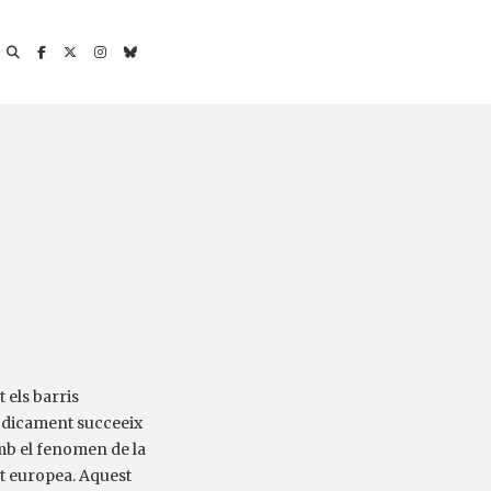
t els barris
iòdicament succeeix
mb el fenomen de la
at europea. Aquest