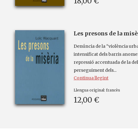
18,00 €
Les presons de la misè
Denúncia de la “violència urb
intensificat dels barris anome
repressió accentuada de la del
perseguiment dels...
Continua llegint
Llengua original:
francès
12,00 €