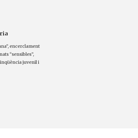
ria
ana”, encerclament
nats “sensibles”,
inqüència juvenil i