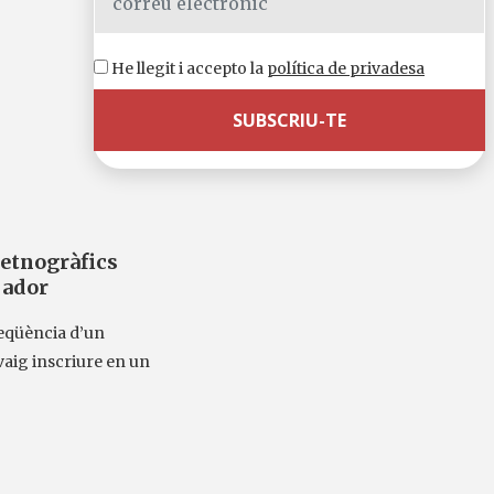
He llegit i accepto la
política de privadesa
 etnogràfics
jador
seqüència d’un
aig inscriure en un