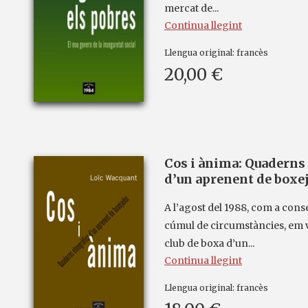
mercat de...
Continua llegint
Llengua original:
francès
20,00 €
Cos i ànima: Quaderns
d’un aprenent de boxe
A l’agost del 1988, com a con
cúmul de circumstàncies, em v
club de boxa d’un...
Continua llegint
Llengua original:
francès