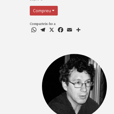
Compreu
Comparteix-ho a
WhatsApp
Telegram
X
Facebook
Email
Comparteix