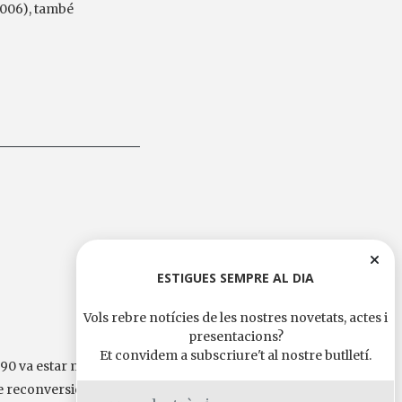
006), també
ESTIGUES SEMPRE AL DIA
Vols rebre notícies de les nostres novetats, actes i
presentacions?
Et convidem a subscriure't al nostre butlletí.
s 90 va estar marcada
e reconversió del