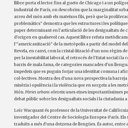
llibre porta el lector fins al gueto de Chicago i a un polígo
industrial de París, on descobrim que la marginalitat urba
arreu del món amb els mateixos fils, però que la proliferac
problemàtics” demostra que les estructures i les polítique
paper determinant en l’articulació de les desigualtats de cla
d’origen en qualsevol cas. Aquest llibre refuta metòdicame
l’”americanització” de la metròpolis a partir del model de
Revela, en canvi, com la cristal•lització d’un nou règim de
per la inestabilitat laboral, el retrocés de l’Estat social i l
barris de mala fama, de categories mancades d’un llengua
impedeix que es puguin forjar una identitat comuna i afi
col•lectives. Mostra des d’una nova perspectiva la barrej
misèria i opulència i la violència que en sorgeix a les met
Món.
Pàries urbans
ofereix unes eines importantíssimes pe
debat públic sobre les desigualtats socials i la ciutadania a 
Loïc Wacquant és professor de la Universitat de Califòrni
investigador del Centre de Sociologia Europea-París. Els s
traduïts a més d’una dotzena de llengües. És autor, entre a