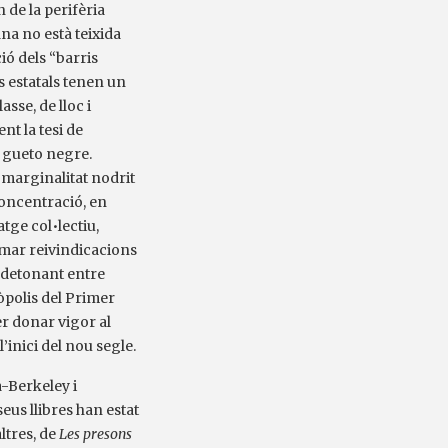
n de la perifèria
na no està teixida
ió dels “barris
s estatals tenen un
sse, de lloc i
nt la tesi de
l gueto negre.
 marginalitat nodrit
a concentració, en
tge col•lectiu,
rmar reivindicacions
a detonant entre
ròpolis del Primer
r donar vigor al
l’inici del nou segle.
a-Berkeley i
eus llibres han estat
ltres, de
Les presons