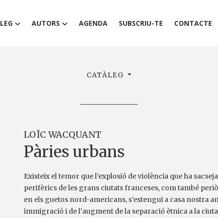
LEG
AUTORS
AGENDA
SUBSCRIU-TE
CONTACTE
CATÀLEG
LOÏC WACQUANT
Pàries urbans
Existeix el temor que l’explosió de violència que ha sacseja
perifèrics de les grans ciutats franceses, com també per
en els guetos nord-americans, s’estengui a casa nostra a
immigració i de l’augment de la separació ètnica a la ciut