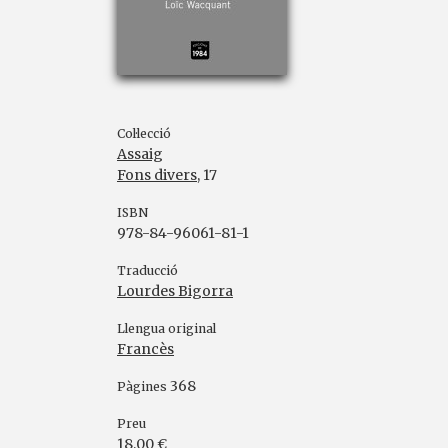
Col·lecció
Assaig
Fons divers
, 17
ISBN
978-84-96061-81-1
Traducció
Lourdes Bigorra
Llengua original
Francès
368
Pàgines
Preu
18,00 €