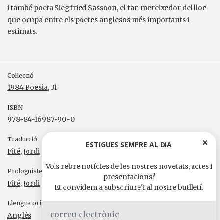
i també poeta Siegfried Sassoon, el fan mereixedor del lloc
que ocupa entre els poetes anglesos més importants i
estimats.
Col·lecció
1984 Poesia
, 31
ISBN
978-84-16987-90-0
Traducció
ESTIGUES SEMPRE AL DIA
Fité, Jordi
Vols rebre notícies de les nostres novetats, actes i
Prologuistes
presentacions?
Fité, Jordi
Et convidem a subscriure't al nostre butlletí.
Llengua original
Anglès