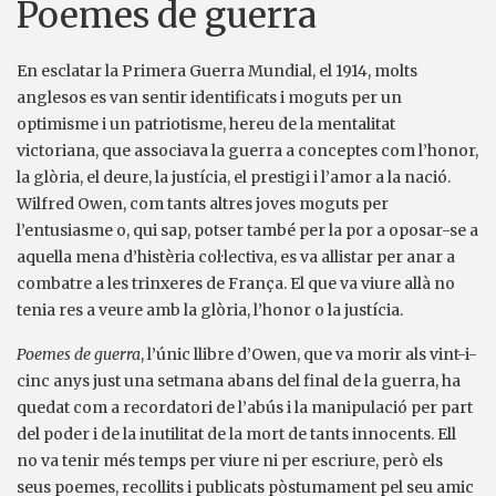
Poemes de guerra
En esclatar la Primera Guerra Mundial, el 1914, molts
anglesos es van sentir identificats i moguts per un
optimisme i un patriotisme, hereu de la mentalitat
victoriana, que associava la guerra a conceptes com l’honor,
la glòria, el deure, la justícia, el prestigi i l’amor a la nació.
Wilfred Owen, com tants altres joves moguts per
l’entusiasme o, qui sap, potser també per la por a oposar-se a
aquella mena d’histèria col·lectiva, es va allistar per anar a
combatre a les trinxeres de França. El que va viure allà no
tenia res a veure amb la glòria, l’honor o la justícia.
Poemes de guerra
, l’únic llibre d’Owen, que va morir als vint-i-
cinc anys just una setmana abans del final de la guerra, ha
quedat com a recordatori de l’abús i la manipulació per part
del poder i de la inutilitat de la mort de tants innocents. Ell
no va tenir més temps per viure ni per escriure, però els
seus poemes, recollits i publicats pòstumament pel seu amic