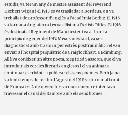
estudis, va fer un any de mestre assistent del reverend
Herbert Wigan i el 1913 es va traslladar a Bordeus, on va
treballar de professor d’anglès a l’acadèmia Berlitz. El 1915
va tornar a Anglaterra i es va allistar a l’Artists Rifles. El 1916
és destinat al Regiment de Manchester i va al front a
principis de gener del 1917. Mesos més tard, va ser
diagnosticat amb trastorn per estrès posttraumàtic i el van
enviar a l’hospital psiquiàtric de Craiglockhart, a Edimburg.
Allà va conèixer un altre poeta, Siegfried Sassoon, que el va
introduir als cercles literaris anglesos i el va animar a
continuar escrivint i a publicar els seus poemes. Però ja no
va tenir temps de fer-ho. L’agost del 1918 va tornar al front
de França i el 4 de novembre va morir mentre intentava
travessar el canal del Sambre amb els seus homes.