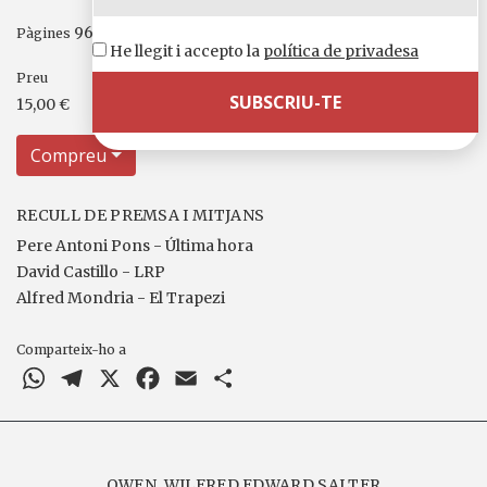
96
Pàgines
He llegit i accepto la
política de privadesa
Preu
15,00 €
Compreu
RECULL DE PREMSA I MITJANS
Pere Antoni Pons - Última hora
David Castillo - LRP
Alfred Mondria - El Trapezi
Comparteix-ho a
WhatsApp
Telegram
X
Facebook
Email
Comparteix
OWEN, WILFRED EDWARD SALTER