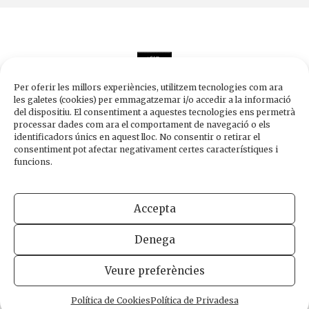
Per oferir les millors experiències, utilitzem tecnologies com ara
les galetes (cookies) per emmagatzemar i/o accedir a la informació
del dispositiu. El consentiment a aquestes tecnologies ens permetrà
processar dades com ara el comportament de navegació o els
Edicions de 1984
identificadors únics en aquest lloc. No consentir o retirar el
Carrer Trafalgar, 10, 2n-2a A
consentiment pot afectar negativament certes característiques i
08010 Barcelona
funcions.
Tel.
933 003 271
Fax 934 854 375
Accepta
1984@edicions1984.cat
Denega
INFORMACIÓ LEGAL
POLÍTICA DE PRIVADESA
POLÍTICA DE COOKIES
Veure preferències
DISSENY WEB
Política de Cookies
Política de Privadesa