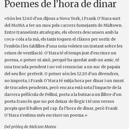
Poemes de l’hora de dinar
«Són les 12:40 d’un dijous a Nova York, i Frank O’Hara surt
del MoMA a fer un mos pels carrers fumejants de Midtown.
Entre transeünts atrafegats, els obrers descansen amb la
coca-cola a la mà, els taxis toquen el clàxon per sortir de
l’embús i les faldilles d’una noia voleien un instant sobre les
reixes de ventilació. O’Hara té el temps just d’escriure un
poema, o potser ni això, perquè ha quedat amb un amic, té
una trucada pendent i no vol renunciar a un suc de papaia
del seu lloc preferit. O potser són les 12:20 d’un divendres,
no importa, i Frank O’Hara té mitja hora per dinar i un munt
de trucades pendents, però encara està sota l’impacte de la
darrera pel·lícula de Fellini, porta a la butxaca un llibre d’un
poeta francès que no pot deixar de llegir i té uns versos
propis que li ballen pel cap. És l’hora de dinar, però Frank
O’Hara s’estima més escriure un poema.»
Del pròleg de Melcion Mateu