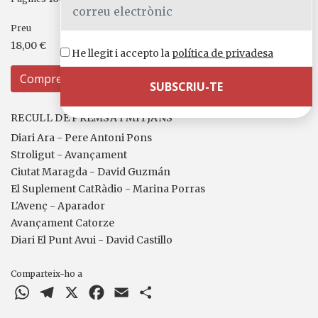
Preu
18,00 €
He llegit i accepto la
política de privadesa
Compreu
RECULL DE PREMSA I MITJANS
Diari Ara - Pere Antoni Pons
Stroligut - Avançament
Ciutat Maragda - David Guzmán
El Suplement CatRàdio - Marina Porras
L'Avenç - Aparador
Avançament Catorze
Diari El Punt Avui - David Castillo
Comparteix-ho a
WhatsApp
Telegram
X
Facebook
Email
Comparteix