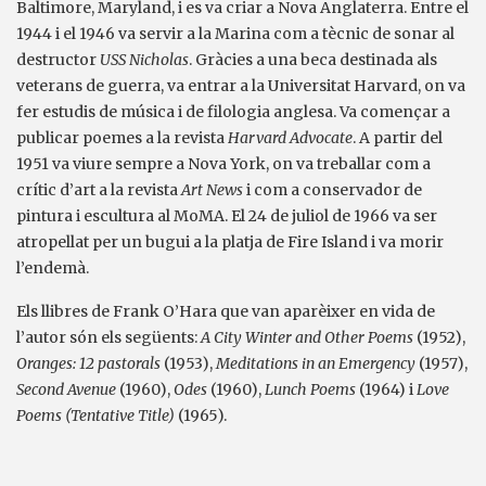
Baltimore, Maryland, i es va criar a Nova Anglaterra. Entre el
1944 i el 1946 va servir a la Marina com a tècnic de sonar al
destructor
USS
Nicholas
. Gràcies a una beca destinada als
veterans de guerra, va entrar a la Universitat Harvard, on va
fer estudis de música i de filologia anglesa. Va començar a
publicar poemes a la revista
Harvard Advocate
. A partir del
1951 va viure sempre a Nova York, on va treballar com a
crític d’art a la revista
Art News
i com a conservador de
pintura i escultura al MoMA. El 24 de juliol de 1966 va ser
atropellat per un bugui a la platja de Fire Island i va morir
l’endemà.
Els llibres de Frank O’Hara que van aparèixer en vida de
l’autor són els següents:
A City Winter and Other Poems
(1952),
Oranges: 12 pastorals
(1953),
Meditations in an Emergency
(1957),
Second Avenue
(1960),
Odes
(1960),
Lunch Poems
(1964) i
Love
Poems (Tentative Title)
(1965).