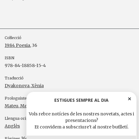
Col·lecció
1984 Poesia
, 36
ISBN
978-84-18858-15-4
Traducció
Dyakonova, Xènia
Prologuistes
ESTIGUES SEMPRE AL DIA
Mateu, Melcion
Vols rebre notícies de les nostres novetats, actes i
Llengua original
presentacions?
Anglès
Et convidem a subscriure't al nostre butlletí.
160
Pàgines