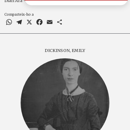
Diari Ara - Jordi Nopca
Comparteix-ho a
WhatsApp
Telegram
X
Facebook
Email
Comparteix
DICKINSON, EMILY