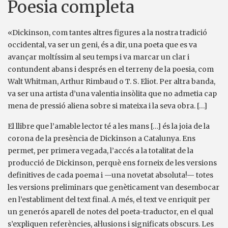
Poesia completa
«Dickinson, com tantes altres figures a la nostra tradició
occidental, va ser un geni, és a dir, una poeta que es va
avançar moltíssim al seu temps i va marcar un clar i
contundent abans i després en el terreny de la poesia, com
Walt Whitman, Arthur Rimbaud o T. S. Eliot. Per altra banda,
va ser una artista d’una valentia insòlita que no admetia cap
mena de pressió aliena sobre si mateixa i la seva obra. […]
El llibre que l’amable lector té a les mans […] és la joia de la
corona de la presència de Dickinson a Catalunya. Ens
permet, per primera vegada, l’accés a la totalitat de la
producció de Dickinson, perquè ens forneix de les versions
definitives de cada poema i —una novetat absoluta!— totes
les versions preliminars que genèticament van desembocar
en l’establiment del text final. A més, el text ve enriquit per
un generós aparell de notes del poeta-traductor, en el qual
s’expliquen referències, al·lusions i significats obscurs. Les