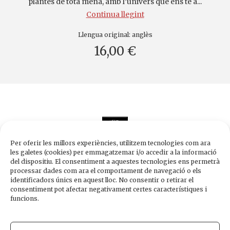
plantes de tota mena, amb l’univers que ens té a...
Continua llegint
Llengua original:
anglès
16,00 €
Per oferir les millors experiències, utilitzem tecnologies com ara
les galetes (cookies) per emmagatzemar i/o accedir a la informació
del dispositiu. El consentiment a aquestes tecnologies ens permetrà
processar dades com ara el comportament de navegació o els
Edicions de 1984
identificadors únics en aquest lloc. No consentir o retirar el
Carrer Trafalgar, 10, 2n-2a A
consentiment pot afectar negativament certes característiques i
08010 Barcelona
funcions.
Tel.
933 003 271
Fax 934 854 375