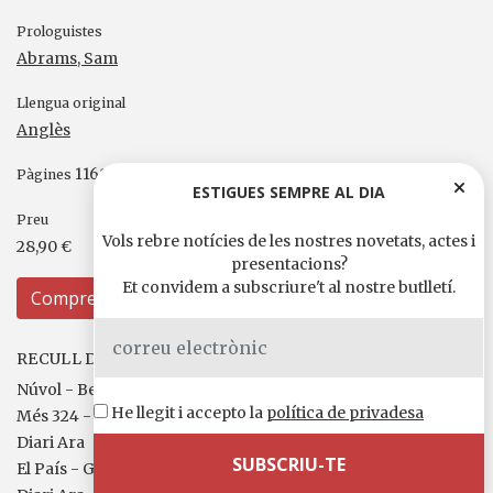
Prologuistes
Abrams, Sam
Llengua original
Anglès
1168
Pàgines
ESTIGUES SEMPRE AL DIA
Preu
Vols rebre notícies de les nostres novetats, actes i
28,90 €
presentacions?
Et convidem a subscriure't al nostre butlletí.
Compreu
RECULL DE PREMSA I MITJANS
Núvol - Bernat Puigtobella
He llegit i accepto la
política de privadesa
Més 324 - Marina Romero
Diari Ara
El País - Gonzalo Torné