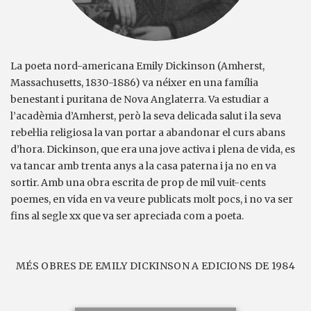
La poeta nord-americana Emily Dickinson (Amherst,
Massachusetts, 1830-1886) va néixer en una família
benestant i puritana de Nova Anglaterra. Va estudiar a
l’acadèmia d’Amherst, però la seva delicada salut i la seva
rebel·lia religiosa la van portar a abandonar el curs abans
d’hora. Dickinson, que era una jove activa i plena de vida, es
va tancar amb trenta anys a la casa paterna i ja no en va
sortir. Amb una obra escrita de prop de mil vuit-cents
poemes, en vida en va veure publicats molt pocs, i no va ser
fins al segle xx que va ser apreciada com a poeta.
MÉS OBRES DE EMILY DICKINSON A EDICIONS DE 1984