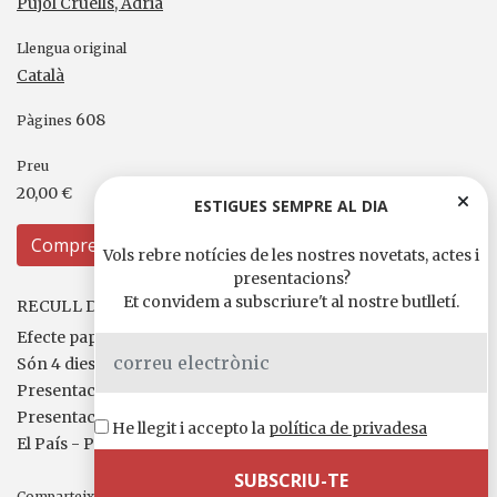
Pujol Cruells, Adrià
Llengua original
Català
608
Pàgines
Preu
20,00 €
ESTIGUES SEMPRE AL DIA
Compreu
Vols rebre notícies de les nostres novetats, actes i
presentacions?
Et convidem a subscriure't al nostre butlletí.
RECULL DE PREMSA I MITJANS
Efecte papallona - Esteve Plantada
Són 4 dies - Esteve Plantada
Presentació a Mataró
Presentació a Laie
He llegit i accepto la
política de privadesa
El País - Ponç Puigdevall
Comparteix-ho a