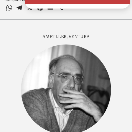
WhatsApp
Telegram
X
Facebook
Email
Comparteix
AMETLLER, VENTURA