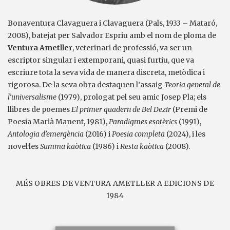
Bonaventura Clavaguera i Clavaguera (Pals, 1933 – Mataró,
2008), batejat per Salvador Espriu amb el nom de ploma de
Ventura Ametller
, veterinari de professió, va ser un
escriptor singular i extemporani, quasi furtiu, que va
escriure tota la seva vida de manera discreta, metòdica i
rigorosa. De la seva obra destaquen l’assaig
Teoria general de
l’universalisme
(1979), prologat pel seu amic Josep Pla; els
llibres de poemes
El primer quadern de Bel Dezir
(Premi de
Poesia Marià Manent, 1981),
Paradigmes esotèrics
(1991),
Antologia d’emergència
(2016) i
Poesia completa
(2024), i les
novel·les
Summa kaòtica
(1986) i
Resta kaòtica
(2008).
MÉS OBRES DE VENTURA AMETLLER A EDICIONS DE
1984