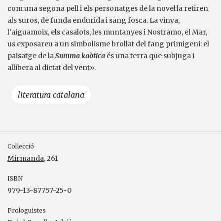
com una segona pell i els personatges de la novel·la retiren
als suros, de funda endurida i sang fosca. La vinya,
l’aiguamoix, els casalots, les muntanyes i Nostramo, el Mar,
us exposareu a un simbolisme brollat del fang primigeni: el
paisatge de la
Summa kaòtica
és una terra que subjuga i
allibera al dictat del vent».
literatura catalana
Col·lecció
Mirmanda
, 261
ISBN
979-13-87757-25-0
Prologuistes