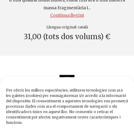
d’una qualitat indiscutibles, editat fins ara d’una manera
massa fragmentària i...
Continua llegint
Llengua original:
català
31,00 (tots dos volums) €
Per oferir les millors experiències, utilitzem tecnologies com ara
les galetes (cookies) per emmagatzemar i/o accedir a la informació
del dispositiu. El consentiment a aquestes tecnologies ens permetrà
processar dades com ara el comportament de navegació o els
Edicions de 1984
identificadors únics en aquest lloc. No consentir o retirar el
Carrer Trafalgar, 10, 2n-2a A
consentiment pot afectar negativament certes característiques i
08010 Barcelona
funcions.
Tel.
933 003 271