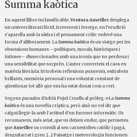
Summa kaòtica
En aquest llibre inclassificable,
Ventura Ametller
desplega
un univers literari lúcid, irreverent i ferotge, on l’erudició
s’aparella amb la sàtira i el pensament crític esdevé una
forma d’alliberament. La
Summa kaòtica
és un viatge per les
obsessions humanes —polítiques, morals, històriques i
íntimes— disseccionades amb una ironia que no perdona i
una sensibilitat que sorprèn. L’autor converteix el caos en
matèria literària: hi trobem reflexions punyents, estirabots
brillants, memòria personal i una voluntat constant de
qüestionar tot allò que ens ha estat donat com a cert.
Segons paraules d’Adrià Pujol Cruells al pròleg:
«
La
Summa
kaòtica
és una novel·la críptica, però això no vol dir que
calgui llegir-la amb l’actitud d’un furoner informàtic. Us
recomanem, més aviat, que us deixeu endur, que permeteu
que
Ametller
us convidi al seu carnestoltes catòlic i pagà,
desguitarrat i greu. […] Paisatge i meteorologia funcionen