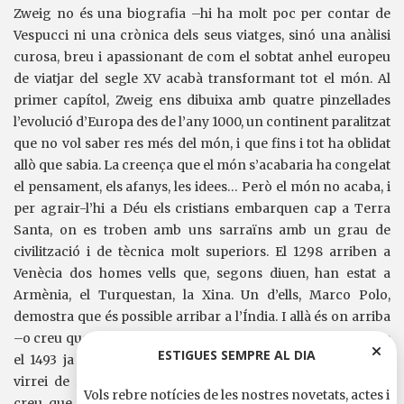
Zweig no és una biografia –hi ha molt poc per contar de
Vespucci ni una crònica dels seus viatges, sinó una anàlisi
curosa, breu i apassionant de com el sobtat anhel europeu
de viatjar del segle XV acabà transformant tot el món. Al
primer capítol, Zweig ens dibuixa amb quatre pinzellades
l’evolució d’Europa des de l’any 1000, un continent paralitzat
que no vol saber res més del món, i que fins i tot ha oblidat
allò que sabia. La creença que el món s’acabaria ha congelat
el pensament, els afanys, les idees… Però el món no acaba, i
per agrair-l’hi a Déu els cristians embarquen cap a Terra
Santa, on es troben amb uns sarraïns amb un grau de
civilització i de tècnica molt superiors. El 1298 arriben a
Venècia dos homes vells que, segons diuen, han estat a
Armènia, el Turquestan, la Xina. Un d’ells, Marco Polo,
demostra que és possible arribar a l’Índia. I allà és on arriba
–o creu que ha arribat– un tal Colón, Colom o Colombo, que
ESTIGUES SEMPRE AL DIA
el 1493 ja s’ha convertit en gran almirall de Sa Majestat i
virrei de les províncies descobertes. Però Colom encara
Vols rebre notícies de les nostres novetats, actes i
creu que ha estat a l’Índia, a prop del Ganges, i en cert