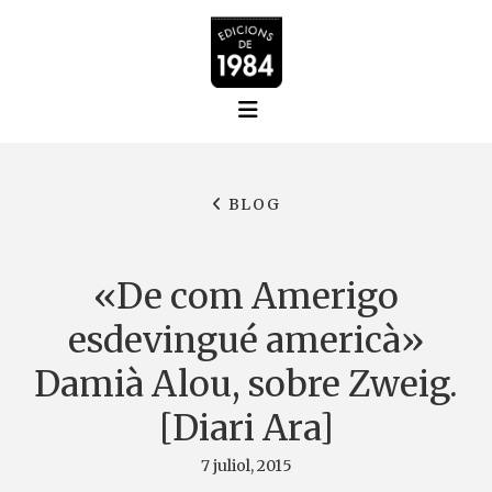
BLOG
«De com Amerigo
esdevingué americà»
Damià Alou, sobre Zweig.
[Diari Ara]
7 juliol, 2015