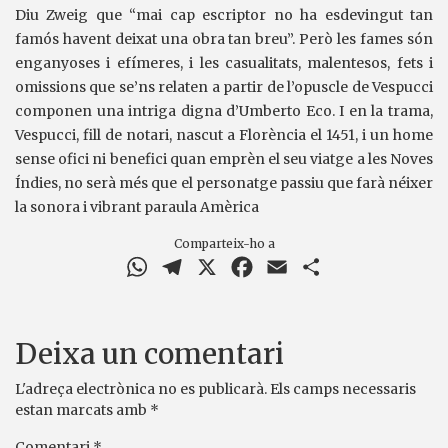
Diu Zweig que “mai cap escriptor no ha esdevingut tan
famós havent deixat una obra tan breu”. Però les fames són
enganyoses i efímeres, i les casualitats, malentesos, fets i
omissions que se’ns relaten a partir de l’opuscle de Vespucci
componen una intriga digna d’Umberto Eco. I en la trama,
Vespucci, fill de notari, nascut a Florència el 1451, i un home
sense ofici ni benefici quan emprèn el seu viatge a les Noves
Índies, no serà més que el personatge passiu que farà néixer
la sonora i vibrant paraula Amèrica
Comparteix-ho a
WhatsApp
Telegram
X
Facebook
Email
Comparteix
Deixa un comentari
L'adreça electrònica no es publicarà.
Els camps necessaris
estan marcats amb
*
Comentari
*