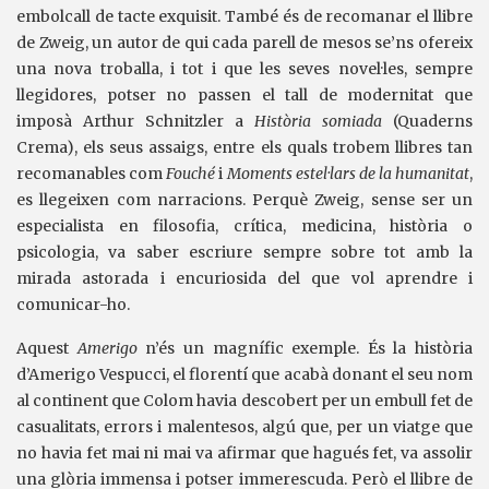
embolcall de tacte exquisit. També és de recomanar el llibre
de Zweig, un autor de qui cada parell de mesos se’ns ofereix
una nova troballa, i tot i que les seves novel·les, sempre
llegidores, potser no passen el tall de modernitat que
imposà Arthur Schnitzler a
Història somiada
(Quaderns
Crema), els seus assaigs, entre els quals trobem llibres tan
recomanables com
Fouché
i
Moments estel·lars de la humanitat
,
es llegeixen com narracions. Perquè Zweig, sense ser un
especialista en filosofia, crítica, medicina, història o
psicologia, va saber escriure sempre sobre tot amb la
mirada astorada i encuriosida del que vol aprendre i
comunicar-ho.
Aquest
Amerigo
n’és un magnífic exemple. És la història
d’Amerigo Vespucci, el florentí que acabà donant el seu nom
al continent que Colom havia descobert per un embull fet de
casualitats, errors i malentesos, algú que, per un viatge que
no havia fet mai ni mai va afirmar que hagués fet, va assolir
una glòria immensa i potser immerescuda. Però el llibre de