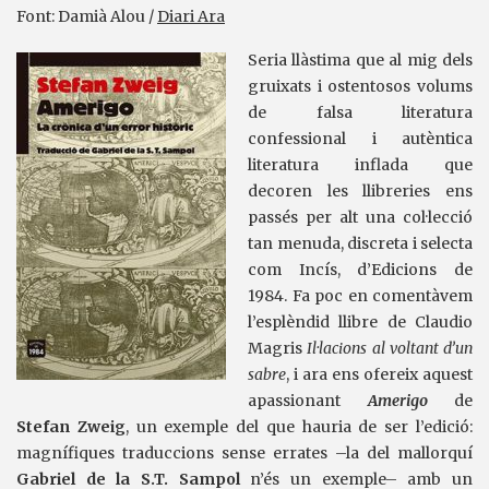
Font: Damià Alou /
Diari Ara
Seria llàstima que al mig dels
gruixats i ostentosos volums
de falsa literatura
confessional i autèntica
literatura inflada que
decoren les llibreries ens
passés per alt una col·lecció
tan menuda, discreta i selecta
com Incís, d’Edicions de
1984. Fa poc en comentàvem
l’esplèndid llibre de Claudio
Magris
Il·lacions al voltant d’un
sabre
, i ara ens ofereix aquest
apassionant
Amerigo
de
Stefan Zweig
, un exemple del que hauria de ser l’edició:
magnífiques traduccions sense errates –la del mallorquí
Gabriel de la S.T. Sampol
n’és un exemple– amb un