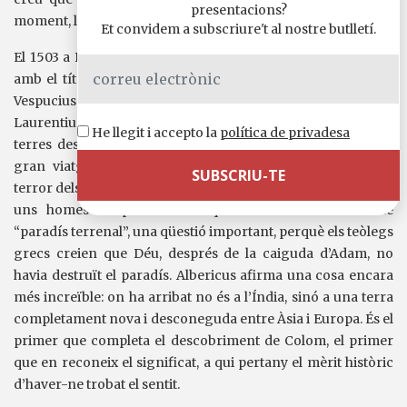
presentacions?
moment, la humanitat vol saber què dimonis ha descobert.
Et convidem a subscriure't al nostre butlletí.
El 1503 a París i Florència es publiquen uns fulls volanders
amb el títol de Mundus Novus, escrits per un tal Albericus
Vespucius o Vesputius, el qual, en forma de carta a
Laurentius Petri Francisci de Medicis, narra un viatge a
He llegit i accepto la
política de privadesa
terres desconegudes. L’opuscle és el primer que relata un
gran viatge i amb amenitat, el primer que comunica el
terror dels navegants, els afanys i patiments, la trobada amb
uns homes de pell colrada que habiten una mena de
“paradís terrenal”, una qüestió important, perquè els teòlegs
grecs creien que Déu, després de la caiguda d’Adam, no
havia destruït el paradís. Albericus afirma una cosa encara
més increïble: on ha arribat no és a l’Índia, sinó a una terra
completament nova i desconeguda entre Àsia i Europa. És el
primer que completa el descobriment de Colom, el primer
que en reconeix el significat, a qui pertany el mèrit històric
d’haver-ne trobat el sentit.