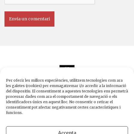
Per oferir les millors experiències, utilitzem tecnologies com ara
les galetes (cookies) per emmagatzemar i/o accedir a la informació
del dispositiu. El consentiment a aquestes tecnologies ens permetrà
processar dades com ara el comportament de navegació o els
Edicions de 1984
identificadors únics en aquest lloc. No consentir o retirar el
Carrer Trafalgar, 10, 2n-2a A
consentiment pot afectar negativament certes característiques i
08010 Barcelona
funcions.
Tel.
933 003 271
Fax 934 854 375
Accepta
1984@edicions1984.cat