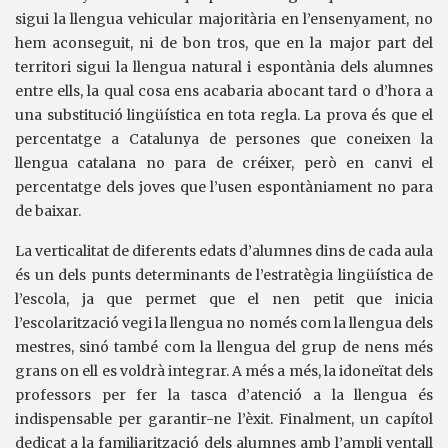
sigui la llengua vehicular majoritària en l’ensenyament, no
hem aconseguit, ni de bon tros, que en la major part del
territori sigui la llengua natural i espontània dels alumnes
entre ells, la qual cosa ens acabaria abocant tard o d’hora a
una substitució lingüística en tota regla. La prova és que el
percentatge a Catalunya de persones que coneixen la
llengua catalana no para de créixer, però en canvi el
percentatge dels joves que l’usen espontàniament no para
de baixar.
La verticalitat de diferents edats d’alumnes dins de cada aula
és un dels punts determinants de l’estratègia lingüística de
l’escola, ja que permet que el nen petit que inicia
l’escolarització vegi la llengua no només com la llengua dels
mestres, sinó també com la llengua del grup de nens més
grans on ell es voldrà integrar. A més a més, la idoneïtat dels
professors per fer la tasca d’atenció a la llengua és
indispensable per garantir-ne l’èxit. Finalment, un capítol
dedicat a la familiarització dels alumnes amb l’ampli ventall