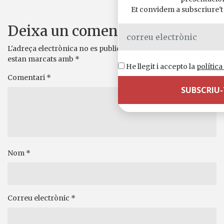
Et convidem a subscriure't a
Deixa un comentari
L'adreça electrònica no es publicarà.
Els camps necessaris
estan marcats amb
*
He llegit i accepto la
política
Comentari
*
Nom
*
Correu electrònic
*