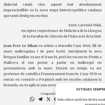
dialectal català clou aquest text absolutament
imprescindible en la nova etapa historicopolítica catalana
que tants desitgem encetar.
Enric Larreula Vidal,
escriptor i exprofessor de Didàctica de la Llengua
de la Facultat de Ciències de l’Educació de la UAB.
Joan Pere Le Bihan
va néixer a Marsella l’any 1948, fill de
mare mallorquina i de pare bretó. Inicialment la seva
llengua familiar va ser el francès, però les vacances d’estiu a
Mallorca el van portar a parlar en mallorquí en
permanència amb la mare. Durant un temps va ser
professor de castellà a l’ensenyament francès. L’any 1978 va
entrar en contacte a Perpinyà amb les escoles catalanes la
Bressola, on va aplicar una nova metodologia d’immersió.
ESTIGUES SEMPRE
Comparteix-ho a
WhatsApp
Telegram
X
Facebook
Email
Comparteix
Vols rebre notícies de les nost
presentacio