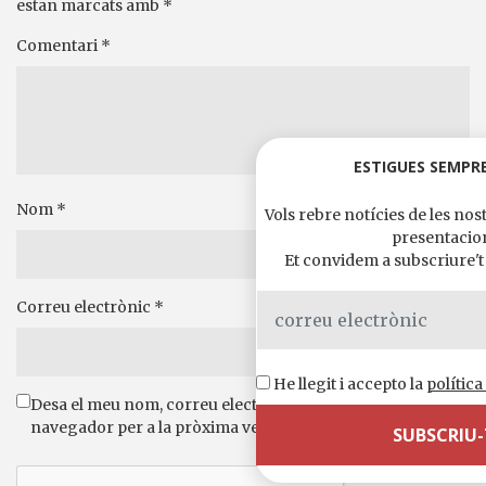
estan marcats amb
*
Comentari
*
ESTIGUES SEMPRE
Nom
*
Vols rebre notícies de les nost
presentacio
Et convidem a subscriure't a
Correu electrònic
*
He llegit i accepto la
política
Desa el meu nom, correu electrònic i lloc web en aquest
navegador per a la pròxima vegada que comenti.