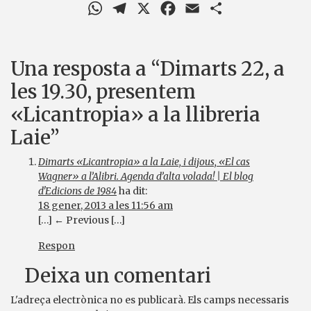
WhatsApp
Telegram
X
Facebook
Email
Comparteix
Una resposta a “Dimarts 22, a
les 19.30, presentem
«Licantropia» a la llibreria
Laie”
Dimarts «Licantropia» a la Laie, i dijous, «El cas
Wagner» a l’Alibri. Agenda d’alta volada! | El blog
d'Edicions de 1984
ha dit:
18 gener, 2013 a les 11:56 am
[…] ← Previous […]
Respon
Deixa un comentari
L'adreça electrònica no es publicarà.
Els camps necessaris