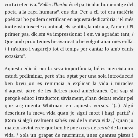
curta i efectiva: “
Fulles d’herba
és el particular homenatge del
poeta a la raça humana”, ens diu. Per a ell tot era matèria
poètica i ho podem certificar en aquesta dedicatòria: “El més
inofensiu insecte o animal, els sentits, la mirada, l’amor, / El
primer pas, dic,em va impressionar i em va agradar tant, /
Que amb prou feines he avançat o he volgut anar més enllà,
/ I m’aturo i vagarejo tot el temps per cantar-lo amb cants
extasiats”.
Aquesta edició, per la seva importància, bé es mereixia un
estudi preliminar, però s’ha optat per una sola introducció
ben breu on es renuncia a explicar la vida i miracles
d’aquest pare de les lletres nord-americanes. Qui sap si
perquè editor i traductor, sàviament, s’han deixat endur pel
que argumenta Whitman en aquests versos: “(…) Algú
descriurà la meva vida quan jo sigui mort i hagi partit? /
(Com si algú realment sabés res de la meva vida, / Quan jo
mateix sovint crec que ben bé poc o res de res sé de la meva
vida, / Sols un grapat de murmuris, unes quantes pistes i