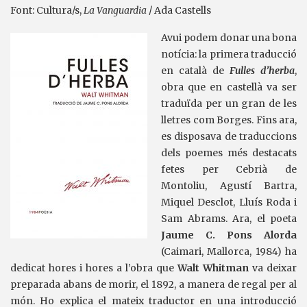
Font: Cultura/s,
La Vanguardia
/ Ada Castells
Avui podem donar una bona
notícia: la primera traducció
en català de
Fulles d’herba
,
obra que en castellà va ser
traduïda per un gran de les
lletres com Borges. Fins ara,
es disposava de traduccions
dels poemes més destacats
fetes per Cebrià de
Montoliu, Agustí Bartra,
Miquel Desclot, Lluís Roda i
Sam Abrams. Ara, el poeta
Jaume C. Pons Alorda
(Caimari, Mallorca, 1984) ha
dedicat hores i hores a l’obra que
Walt Whitman
va deixar
preparada abans de morir, el 1892, a manera de regal per al
món. Ho explica el mateix traductor en una introducció