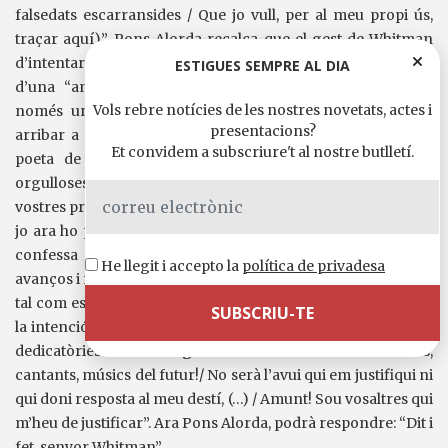
falsedats escarransides / Que jo vull, per al meu propi ús,
traçar aquí)”. Pons Alorda recalca que el gest de Whitman
d’intentar atrapar l’infinit dins de les pàgines d’un llibre és
ESTIGUES SEMPRE AL DIA
d’una “ambició sideral” i alhora “d’una innocència que
Vols rebre notícies de les nostres novetats, actes i
només una criatura irresponsable i encantadora podria
presentacions?
arribar a somniar”. Aquesta actitud ens impedeix titllar el
Et convidem a subscriure't al nostre butlletí.
poeta de petulant: “No em tanqueu les vostres portes,
orgulloses biblioteques, / Perquè tot allò que no teníeu als
vostres prestatges tan ben reblerts, / i que tant necessitàveu,
jo ara ho porto”. No és una empresa gens fàcil, és feta, ens
confessa Whitman, “amb fortuna variable, amb fugues,
He llegit i accepto la
política de privadesa
avanços i retirades, victòries retardades i vacil·lants”, és a dir,
tal com es fan totes les bones obres. Ja es veu que tenia tota
la intenció de perpetuar-se en el temps i en una de les seves
dedicatòries se’ns dirigeix: “Poetes del futur! Oradors,
cantants, músics del futur!/ No serà l’avui qui em justifiqui ni
qui doni resposta al meu destí, (…) / Amunt! Sou vosaltres qui
m’heu de justificar”. Ara Pons Alorda, podrà respondre: “Dit i
fet, senyor Whitman”.