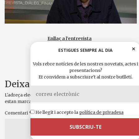
Enllaç a l’entrevista
ESTIGUES SEMPRE AL DIA
Comparteix-ho a
WhatsApp
Telegram
X
Facebook
Email
Comparteix
Vols rebre notícies de les nostres novetats, actes i
presentacions?
Et convidem a subscriure't al nostre butlletí.
Deixa un comentari
L'adreça electrònica no es publicarà.
Els camps necessaris
estan marcats amb
*
He llegit i accepto la
política de privadesa
Comentari
*