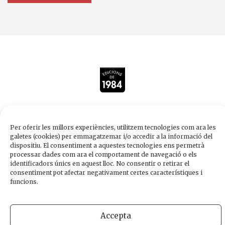
Edicions de 1984
Per oferir les millors experiències, utilitzem tecnologies com ara les
Carrer Trafalgar, 10, 2n-2a A
galetes (cookies) per emmagatzemar i/o accedir a la informació del
dispositiu. El consentiment a aquestes tecnologies ens permetrà
08010 Barcelona
processar dades com ara el comportament de navegació o els
Tel.
933 003 271
identificadors únics en aquest lloc. No consentir o retirar el
Fax 934 854 375
consentiment pot afectar negativament certes característiques i
funcions.
1984@edicions1984.cat
Accepta
INFORMACIÓ LEGAL
POLÍTICA DE PRIVADESA
POLÍTICA DE COOKIES