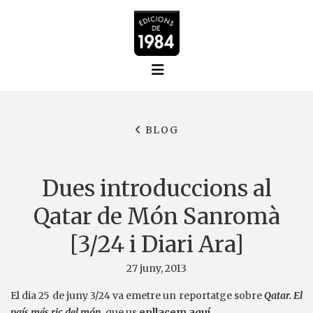
BLOG
Dues introduccions al
Qatar de Món Sanromà
[3/24 i Diari Ara]
27 juny, 2013
El dia 25 de juny 3/24 va emetre un reportatge sobre
Qatar. El
país més ric del món
, que us
enllacem aquí
.