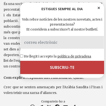
És una societat dividida: hi ha els qatarians molt rics i un petit
ESTIGUES SEMPRE AL DIA
percentatge de treballadors expatriats bàsicament d’Europa
i els Estats Units, que en total no passen del 20% de la
Vols rebre notícies de les nostres novetats, actes i
població. L’altre 80% són els invisibles: els treballadors del
presentacions?
subcontinent indi i les Filipines, que viuen en condicions
Et convidem a subscriure't al nostre butlletí.
més que precàries. Vénen enganyats i endeutats: treballen a
la construcció o en una petroliera i sense adonar-se’n es
van endeutant més i més. Treballen entre 10 i 12 hores al dia
set dies a la setmana per sous de 200 euros. Si protesten els
deporten. Hi ha una maquinària social i legal d’explotació. La
He llegit i accepto la
política de privadesa
llei de l’espònsor fa que la persona que t’ha contractat tingui
un control absolut de la teva vida.
Com explica l’expansió internacional de Qatar?
Crec que se senten amenaçats per l’Aràbia Saudita i l’Iran i
volen teixir una xarxa d’aliances.
Comparteix-ho a
WhatsApp
Telegram
X
Facebook
Email
Comparteix