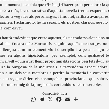
 una mostra ja sembla que n’hi hagi d’haver prou per cobrir la q
més a més, la veu narrativa d’aquesta novel·la trenca esquemes 
lector, a vegades als personatges, i, fins i tot, arriba a avançar 
aginen. I aclarim-ho, ho fa seguint els nostres clàssics, que n
la, com es veu.
ja haurà endevinat que entre aquests, els narradors valencians me
 al dia. Encara més: Monsonís, seguint aquells mestratges, no
a llengua com un element viu i descriptiu i, a pesar d’algune
omes en alguns hipèrbatons, per exemple), com qualsevol b
 ni al vell –quin gust, llegir pronominalitzacions ben fetes!– i l’aju
iure la burgesia de la indústria i la fatxenderia especulador
n a un dels seus membres a perdre la memòria i a convertir
e sostre, que dirien els cosmopolites provincians– que sobre
t i rude enmig de la jungla dels contenidors dels miserables.
Comparteix-ho a
WhatsApp
Telegram
X
Facebook
Email
Comparteix