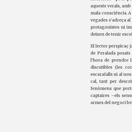
aquests verals, amb
mala consciència. A 
vegades s’adreça al 
protagonistes ni im
deixen de tenir esco
El lector perspicaç 
de Peralada posats
l’hora de prendre l
discutibles (les c
escarafalls ni al nou
cal, tant per descr
fenòmens que porte
captaires –els sens
armes del negoci bru