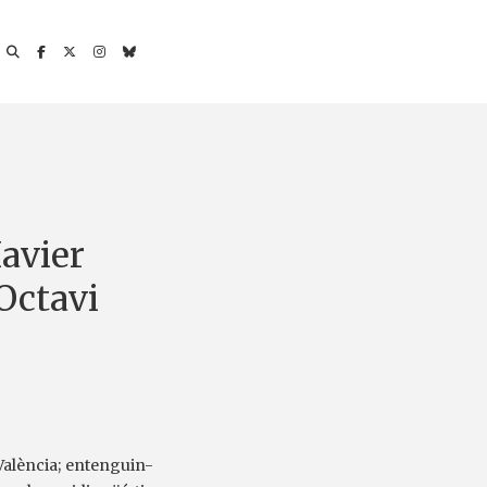
Xavier
Octavi
València; entenguin-