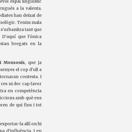
evol espai lingüístic
ngués a la valenta.
diates han deixat de
etnològic. Tenim mala
a s’urbanitza tant que
 D’aquí que l’única
estan bregats en la
i Monsonís
, que ja
senyes el cop d’ull a
 tornaran contesta. I
res ni dec cap favor
entra en competència
 ficcions amb què ens
eu de qui fins i tot
exportar-la allí on hi
na d’influència. I en