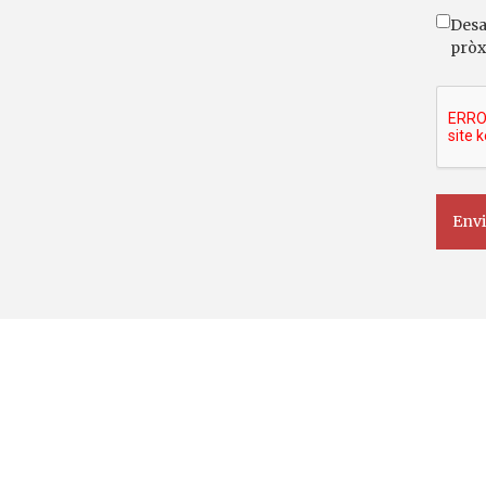
Desa
pròx