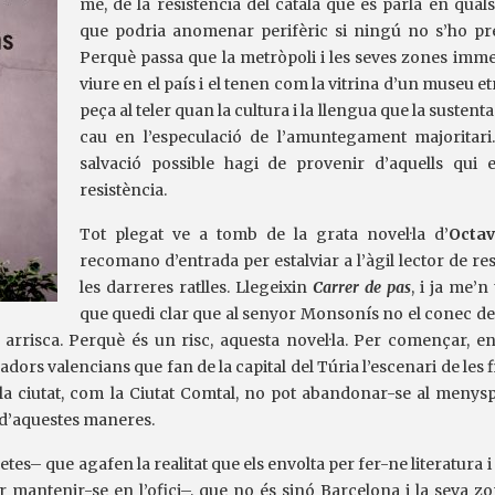
me, de la resistència del català que es parla en quals
que podria anomenar perifèric si ningú no s’ho pre
Perquè passa que la metròpoli i les seves zones imme
viure en el país i el tenen com la vitrina d’un museu 
peça al teler quan la cultura i la llengua que la sustent
cau en l’especulació de l’amuntegament majoritari.
salvació possible hagi de provenir d’aquells qui 
resistència.
Tot plegat ve a tomb de la grata novel·la d’
Octav
recomano d’entrada per estalviar a l’àgil lector de res
les darreres ratlles. Llegeixin
Carrer de pas
, i ja me’n
que quedi clar que al senyor Monsonís no el conec de 
’hi arrisca. Perquè és un risc, aquesta novel·la. Per començar, 
adors valencians que fan de la capital del Túria l’escenari de les
a ciutat, com la Ciutat Comtal, no pot abandonar-se al menyspr
d’aquestes maneres.
es– que agafen la realitat que els envolta per fer-ne literatura i 
 mantenir-se en l’ofici–, que no és sinó Barcelona i la seva zo