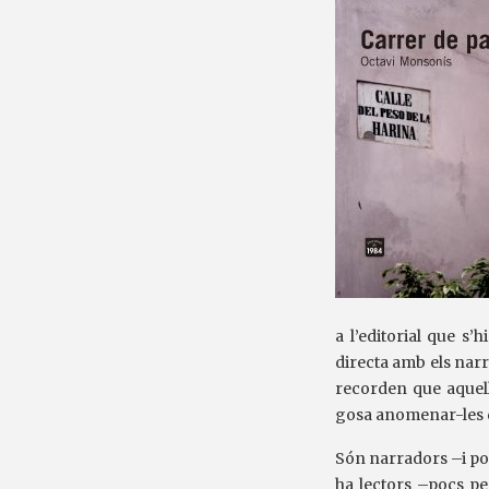
a l’editorial que s
directa amb els narr
recorden que aquell
gosa anomenar-les 
Són narradors –i poet
ha lectors –pocs per