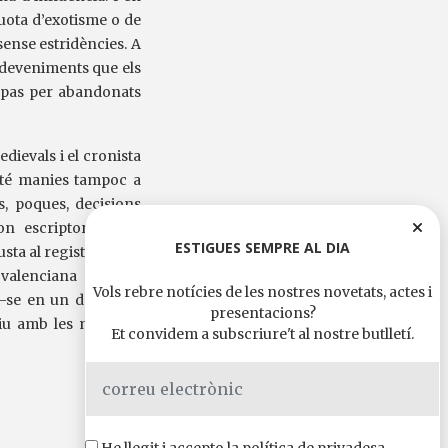
uota d’exotisme o de
sense estridències. A
esdeveniments que els
o pas per abandonats
dievals i el cronista
 té manies tampoc a
s, poques, decisions
on escriptor, no fa
ESTIGUES SEMPRE AL DIA
sta al registre que li
a valenciana com els
Vols rebre notícies de les nostres novetats, actes i
-se en un d’aquests
presentacions?
viu amb les mateixes
Et convidem a subscriure't al nostre butlletí.