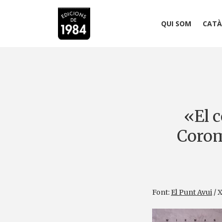
QUI SOM
CATÀ
«El c
Corom
Font:
El Punt Avui
/ 