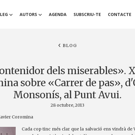
LEG
AUTORS
AGENDA
SUBSCRIU-TE
CONTACTE
BLOG
ontenidor dels miserables». 
ina sobre «Carrer de pas», d'
Monsonís, al Punt Avui.
28 octubre, 2013
Xavier Coromina
Cada cop tinc més clar que la salvació ens vindrà de 