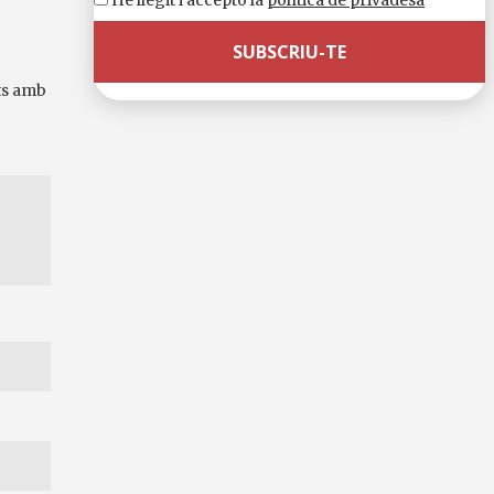
He llegit i accepto la
política de privadesa
ts amb