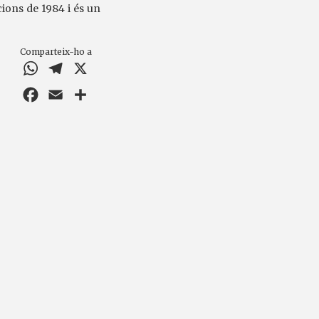
icions de 1984 i és un
Comparteix-ho a
WhatsApp
Telegram
X
Facebook
Email
Comparteix