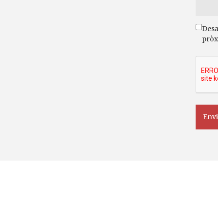
Desa
pròx