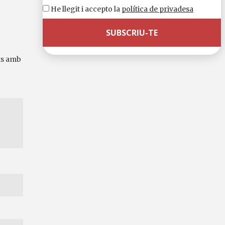
He llegit i accepto la
política de privadesa
ts amb