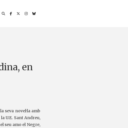
dina, en
 la seva novel·la amb
 la U.E. Sant Andreu,
del seu amo el Negre,