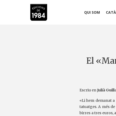
QUI SOM
CATÀ
El «Mar
Escriu en
Julià Gui
«Li hem demanat a
tatuatges. A més de 
birres a tres euros,