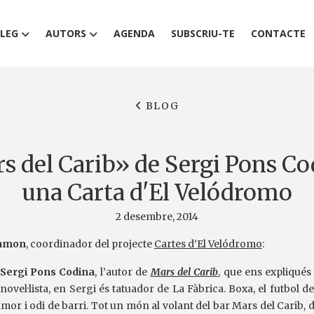
LEG
AUTORS
AGENDA
SUBSCRIU-TE
CONTACTE
BLOG
s del Carib» de Sergi Pons Co
una Carta d'El Velódromo
2 desembre, 2014
llamon
, coordinador del projecte
Cartes d’El Velódromo
:
Sergi Pons Codina
, l’autor de
Mars del Carib
, que ens expliqués
novel·lista, en Sergi és tatuador de La Fàbrica. Boxa, el futbol de
 amor i odi de barri. Tot un món al volant del bar Mars del Carib, 