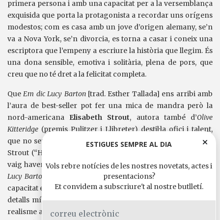
primera persona i amb una capacitat per a la versemblança
exquisida que porta la protagonista a recordar uns orígens
modestos; com es casa amb un jove d’origen alemany, se’n
va a Nova York, se’n divorcia, es torna a casar i coneix una
escriptora que l’empeny a escriure la història que llegim. És
una dona sensible, emotiva i solitària, plena de pors, que
creu que no té dret a la felicitat completa.
Que
Em dic Lucy Barton
[trad. Esther Tallada] ens arribi amb
l’aura de best-seller pot fer una mica de mandra però la
nord-americana
Elisabeth Strout
, autora també d’
Olive
Kitteridge
(premis Pulitzer i Llibreter) destil·la ofici i talent,
que no sempre van junts. Captiva la modernitat clàssica de
ESTIGUES SEMPRE AL DIA
Strout (“Hi va haver una vegada, ara ja fa molts anys, que
vaig haver d’estar ingressada a l’hospital”, és l’inici d’
Em dic
Vols rebre notícies de les nostres novetats, actes i
presentacions?
Lucy Barton
) i una saviesa narrativa de la qual destaquen la
Et convidem a subscriure't al nostre butlletí.
capacitat extraordinària per transformar en significatius els
detalls mínims i la creació d’uns personatges empeltats de
realisme a qui dota d’una veu tan creïble que els converteix