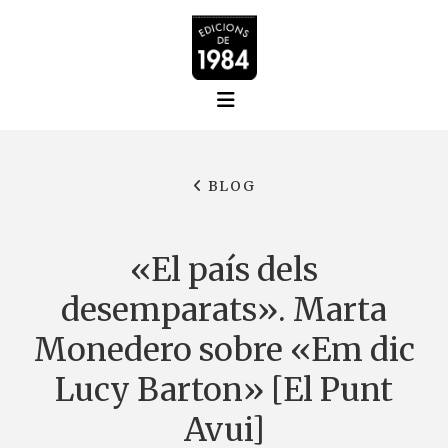
BLOG
«El país dels
desemparats». Marta
Monedero sobre «Em dic
Lucy Barton» [El Punt
Avui]