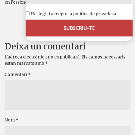
en l’essència de tot un país, el dels desemparats.
Comparteix-ho a
He llegit i accepto la
política de privadesa
WhatsApp
Telegram
X
Facebook
Email
Comparteix
Deixa un comentari
L'adreça electrònica no es publicarà.
Els camps necessaris
estan marcats amb
*
Comentari
*
Nom
*