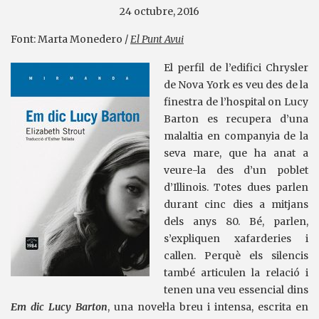
24 octubre, 2016
Font: Marta Monedero /
El Punt Avui
El perfil de l’edifici Chrysler
de Nova York es veu des de la
finestra de l’hospital on Lucy
Barton es recupera d’una
malaltia en companyia de la
seva mare, que ha anat a
veure-la des d’un poblet
d’Illinois. Totes dues parlen
durant cinc dies a mitjans
dels anys 80. Bé, parlen,
s’expliquen xafarderies i
callen. Perquè els silencis
també articulen la relació i
tenen una veu essencial dins
Em dic Lucy Barton
, una novel·la breu i intensa, escrita en