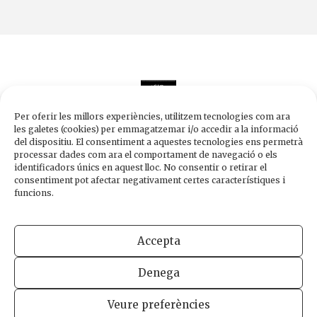
Per oferir les millors experiències, utilitzem tecnologies com ara
les galetes (cookies) per emmagatzemar i/o accedir a la informació
del dispositiu. El consentiment a aquestes tecnologies ens permetrà
processar dades com ara el comportament de navegació o els
Edicions de 1984
identificadors únics en aquest lloc. No consentir o retirar el
Carrer Trafalgar, 10, 2n-2a A
consentiment pot afectar negativament certes característiques i
08010 Barcelona
funcions.
Tel.
933 003 271
Fax 934 854 375
Accepta
1984@edicions1984.cat
Denega
INFORMACIÓ LEGAL
POLÍTICA DE PRIVADESA
POLÍTICA DE COOKIES
Veure preferències
DISSENY WEB