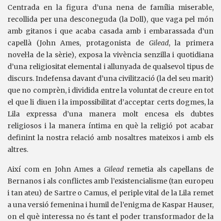
Centrada en la figura d’una nena de família miserable,
recollida per una desconeguda (la Doll), que vaga pel món
amb gitanos i que acaba casada amb i embarassada d’un
capellà (John Ames, protagonista de
Gilead
, la primera
novel·la de la sèrie), exposa la vivència senzilla i quotidiana
d’una religiositat elemental i allunyada de qualsevol tipus de
discurs. Indefensa davant d’una civilització (la del seu marit)
que no comprèn, i dividida entre la voluntat de creure en tot
el que li diuen i la impossibilitat d’acceptar certs dogmes, la
Lila expressa d’una manera molt encesa els dubtes
religiosos i la manera íntima en què la religió pot acabar
definint la nostra relació amb nosaltres mateixos i amb els
altres.
Així com en John Ames a
Gilead
remetia als capellans de
Bernanos i als conflictes amb l’existencialisme (tan europeu
i tan ateu) de Sartre o Camus, el periple vital de la Lila remet
a una versió femenina i humil de l’enigma de Kaspar Hauser,
on el què interessa no és tant el poder transformador de la