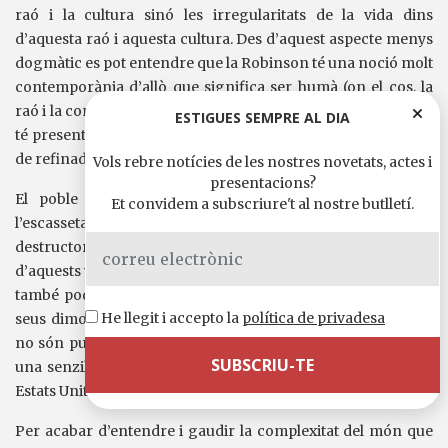
raó i la cultura sinó les irregularitats de la vida dins
d’aquesta raó i aquesta cultura. Des d’aquest aspecte menys
dogmàtic es pot entendre que la Robinson té una noció molt
contemporània d’allò que significa ser humà (on el cos, la
raó i la consciència estan profundament unides) i que a més
ESTIGUES SEMPRE AL DIA
té presents les incongruències d’una civilització que té tant
de refinada com de bàrbara.
Vols rebre notícies de les nostres novetats, actes i
presentacions?
El poble de Gilead, on els personatges sobreviuen a
Et convidem a subscriure't al nostre butlletí.
l’escassetat i lluiten amb els seus impulsos amorosos i
destructors, és al mateix temps escenari i testimoni
d’aquests vivències, una terra de ningú desèrtica i buida que
també podria acollir al Durtal de Huysmans perseguit pels
He llegit i accepto la
política de privadesa
seus dimonis. Les emocions que exposa la Robinson, però,
no són punyents ni busquen l’escàndol fàcil: hi ha un tacte,
una senzillesa i una serenor que només podrien venir dels
Estats Units.
Per acabar d’entendre i gaudir la complexitat del món que