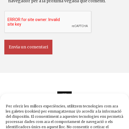
navegador per a la pròxima vegada que comenti.
Per oferir les millors experiències, utilitzem tecnologies com ara
les galetes (cookies) per emmagatzemar i/o accedir a la informació
del dispositiu. El consentiment a aquestes tecnologies ens permetrà
processar dades com ara el comportament de navegació o els
Edicions de 1984
identificadors únics en aquest lloc. No consentir o retirar el