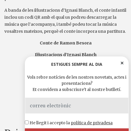
A banda de les il·lustracions d’Ignasi Blanch, el conte infantil
inclou un codi QR amb el qual us podreu descarregar la
música que l’acompanya, i també podeu tocar la música
vosaltres mateixos, perquè el conte incorpora una partitura.
Conte de Ramon Besora
Il·lustracions d’Ignasi Blanch
ESTIGUES SEMPRE AL DIA
Música i piano de Rosabel Bofarull
Vols rebre notícies de les nostres novetats, actes i
Veu de Jordi Jubany
presentacions?
Et convidem a subscriure't al nostre butlletí.
Baix elèctric de Jaume Martínez
Comparteix-ho a
WhatsApp
Telegram
X
Facebook
Email
Comparteix
He llegit i accepto la
política de privadesa