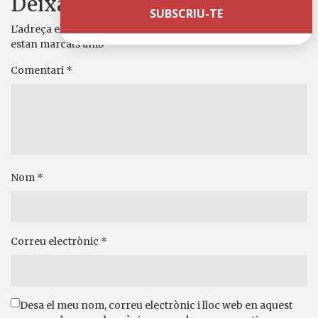
Deixa un comentari
L'adreça electrònica no es publicarà.
Els camps necessaris
estan marcats amb
*
Comentari
*
Nom
*
Correu electrònic
*
Desa el meu nom, correu electrònic i lloc web en aquest