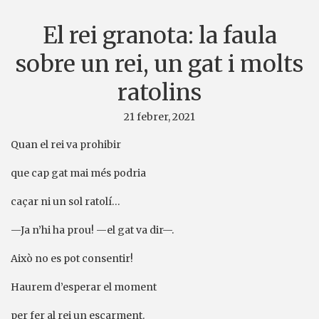
El rei granota: la faula
sobre un rei, un gat i molts
ratolins
21 febrer, 2021
Quan el rei va prohibir
que cap gat mai més podria
caçar ni un sol ratolí…
—Ja n’hi ha prou! —el gat va dir—.
Això no es pot consentir!
Haurem d’esperar el moment
per fer al rei un escarment.