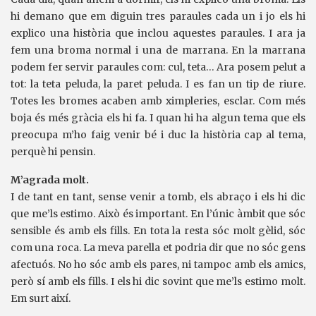
hi demano que em diguin tres paraules cada un i jo els hi
explico una història que inclou aquestes paraules. I ara ja
fem una broma normal i una de marrana. En la marrana
podem fer servir paraules com: cul, teta… Ara posem pelut a
tot: la teta peluda, la paret peluda. I es fan un tip de riure.
Totes les bromes acaben amb ximpleries, esclar. Com més
boja és més gràcia els hi fa. I quan hi ha algun tema que els
preocupa m’ho faig venir bé i duc la història cap al tema,
perquè hi pensin.
M’agrada molt.
I de tant en tant, sense venir a tomb, els abraço i els hi dic
que me’ls estimo. Això és important. En l’únic àmbit que sóc
sensible és amb els fills. En tota la resta sóc molt gèlid, sóc
com una roca. La meva parella et podria dir que no sóc gens
afectuós. No ho sóc amb els pares, ni tampoc amb els amics,
però sí amb els fills. I els hi dic sovint que me’ls estimo molt.
Em surt així.