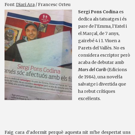
Font:
Diari Ara
/ Francesc Orteu
Sergi Pons Codina
es
dedica als tatuatges i és
pare de l’Emma, l’Estel i
el Marçal, de 7 anys,
gairebé 4 i 1. Viuen a
Parets del Vallès. No es
considera escriptor però
acaba de debutar amb
Mars del Carib
(Edicions
de 1984), una novel·la
salvatge i divertida que
ha rebut crítiques
excel·lents.
Faig cara d’adormit perquè aquesta nit m’he despertat uns