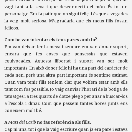
vagi tant a la seva i que desconnecti del món. És tot un
personatge. Em fa patir que no sigui feliç. I és que a vegades
la veig molt seriosa. M’agradaria que els meus fills fossin
feliços.
Com ho van intentar els teus pares amb tu?
Em van deixar fer la meva i sempre em van donar suport,
encara que fes coses que pensessin que estaven
equivocades. Aquesta llibertat i suport van ser molt
importants. En això de ser feliç hi ha una part del caràcter de
cada nen, però una altra part important és sentirse estimat.
Quan vam tenir fills teníem clar que volíem estar amb ells
tant com fos possible. Jo vaig canviar l’horari de la botiga de
tatuatges i a tres quarts de dotze plego per anar a buscar-los
a l’escola i dinar. Com que passem tantes hores junts ens
coneixem molt bé.
A
Mars del Carib
no fas referència als fills.
Cap ni una, tot i que la vaig escriure quan ja era pare i estava