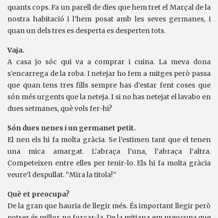
quants cops. Fa un parell de dies que hem tret el Marçal de la
nostra habitació i l’hem posat amb les seves germanes, i
quan un dels tres es desperta es desperten tots.
Vaja.
A casa jo sóc qui va a comprar i cuina. La meva dona
s’encarrega de la roba. I netejar ho fem a mitges però passa
que quan tens tres fills sempre has d’estar fent coses que
són més urgents que la neteja. I si no has netejat el lavabo en
dues setmanes, què vols fer-hi?
Són dues nenes i un germanet petit.
El nen els hi fa molta gràcia. Se l’estimen tant que el tenen
una mica amargat. L’abraça l’una, l’abraça l’altra.
Competeixen entre elles per tenir-lo. Els hi fa molta gràcia
veure’l despullat. “Mira la titola!”
Què et preocupa?
De la gran que hauria de llegir més. És important llegir però
potser és millor no forçar-la. De la mitjana em preocupa que