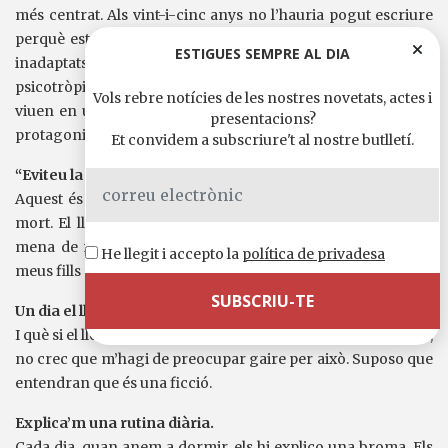
més centrat. Als vint-i-cinc anys no l’hauria pogut escriure
perquè estava fent allò que hi explico. El llibre parla d’uns
ESTIGUES SEMPRE AL DIA
inadaptats que se submergeixen en un món de substàncies
psicotròpiques i d’alcohol. Són uns amics que pràcticament
Vols rebre notícies de les nostres novetats, actes i
viuen en un bar que es diu Mars del Carib, que ve a ser el
presentacions?
protagonista.
Et convidem a subscriure't al nostre butlletí.
“Eviteu la ressaca, manteniu- vos borratxos”.
Aquest és un rètol que es pot llegir en aquest bar de mala
mort. El llibre és com narrar una festa salvatge. No té cap
mena de moral. No és un llibre que hagi escrit perquè els
He llegit i accepto la
política de privadesa
meus fills coneguin com era jo als vint anys.
Un dia el llegiran.
I què si el llegeixen? Amb tota la merda que hi ha a la societat,
no crec que m’hagi de preocupar gaire per això. Suposo que
entendran que és una ficció.
Explica’m una rutina diària.
Cada dia, quan anem a dormir, els hi explico una broma. Els