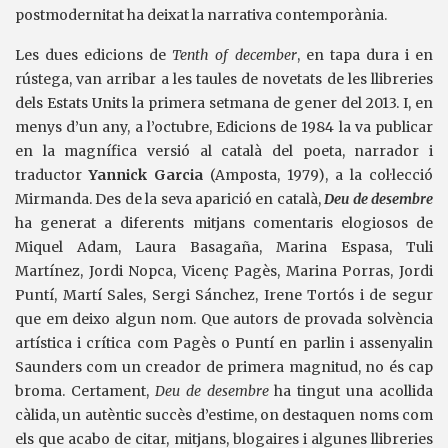
postmodernitat ha deixat la narrativa contemporània.
Les dues edicions de
Tenth of december
, en tapa dura i en
rústega, van arribar a les taules de novetats de les llibreries
dels Estats Units la primera setmana de gener del 2013. I, en
menys d’un any, a l’octubre, Edicions de 1984 la va publicar
en la magnífica versió al català del poeta, narrador i
traductor
Yannick Garcia
(Amposta, 1979), a la col·lecció
Mirmanda. Des de la seva aparició en català,
Deu de desembre
ha generat a diferents mitjans comentaris elogiosos de
Miquel Adam, Laura Basagaña, Marina Espasa, Tuli
Martínez, Jordi Nopca, Vicenç Pagès, Marina Porras, Jordi
Puntí, Martí Sales, Sergi Sánchez, Irene Tortós i de segur
que em deixo algun nom. Que autors de provada solvència
artística i crítica com Pagès o Puntí en parlin i assenyalin
Saunders com un creador de primera magnitud, no és cap
broma. Certament,
Deu de desembre
ha tingut una acollida
càlida, un autèntic succès d’estime, on destaquen noms com
els que acabo de citar, mitjans, blogaires i algunes llibreries