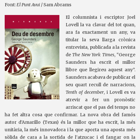
Font:
El Punt Avui
/ Sam Abrams
El columnista i escriptor Joel
Lovell la va clavar del tot quan,
ara fa exactament un any, va
titular la seva llarga crònica
entrevista, publicada a la revista
de
The New York Times
, “George
Saunders ha escrit el millor
llibre que llegireu aquest any”.
Saunders acabava de publicar el
seu quart recull de narracions,
Tenth of december
, i Lovell es va
atrevir a fer un pronòstic
arriscat que el pas del temps no
ha fet altra cosa que confirmar. La nova obra del famós
autor d’Amarillo (Texas) és la millor que ha escrit, la més
unitària, la més innovadora i la que aporta una aposta més
sòlida de cara a la sortida de l’atzucac i el fangar on la