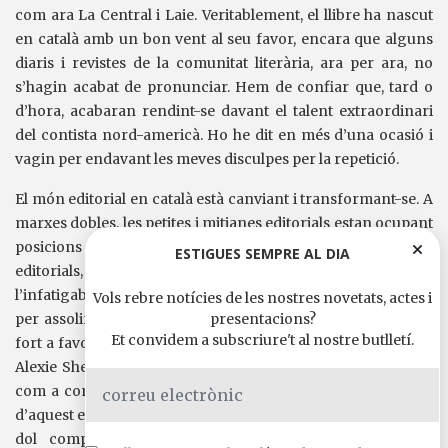
com ara La Central i Laie. Veritablement, el llibre ha nascut
en català amb un bon vent al seu favor, encara que alguns
diaris i revistes de la comunitat literària, ara per ara, no
s’hagin acabat de pronunciar. Hem de confiar que, tard o
d’hora, acabaran rendint-se davant el talent extraordinari
del contista nord-americà. Ho he dit en més d’una ocasió i
vagin per endavant les meves disculpes per la repetició.
El món editorial en català està canviant i transformant-se. A
marxes dobles, les petites i mitjanes editorials estan ocupant
posicions destacades en el sector del llibre. Algunes
ESTIGUES SEMPRE AL DIA
editorials, i aquest és el cas d’Edicions de 1984, amb
l’infatigable Josep Cots al capdavant, s’estan esforçant molt
Vols rebre notícies de les nostres novetats, actes i
presentacions?
per assolir una certa centralitat. Edicions de 1984 ha jugat
Et convidem a subscriure't al nostre butlletí.
fort a favor de George Saunders i altres narradors com ara
Alexie Sherman, John Fante i Hans Fallada. Com a lectors i
com a compradors de llibres n’hem de ser ben conscients,
d’aquest esforç i el risc empresarial que suposa. Per això em
dol comprovar que
Deu de desembre
no hagi acabat