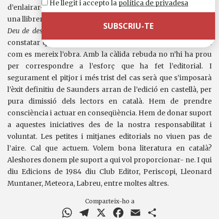
He llegit i accepto la
política de privadesa
d’enlairar-se pel que fa a les vendes. Cada cop que passo per
una llibreria examino la pàgina de crèdits dels exemplars de
Deu de desembre
per veure si em puc endur la sorpresa de
constatar que ja ha arribat a la segona o tercera edició, tal
com es mereix l’obra. Amb la càlida rebuda no n’hi ha prou
per correspondre a l’esforç que ha fet l’editorial. I
segurament el pitjor i més trist del cas serà que s’imposarà
l’èxit definitiu de Saunders arran de l’edició en castellà, per
pura dimissió dels lectors en català. Hem de prendre
consciència i actuar en conseqüència. Hem de donar suport
a aquestes iniciatives des de la nostra responsabilitat i
voluntat. Les petites i mitjanes editorials no viuen pas de
l’aire. Cal que actuem. Volem bona literatura en català?
Aleshores donem ple suport a qui vol proporcionar- ne. I qui
diu Edicions de 1984 diu Club Editor, Periscopi, Lleonard
Muntaner, Meteora, Labreu, entre moltes altres.
Comparteix-ho a
WhatsApp
Telegram
X
Facebook
Email
Comparteix