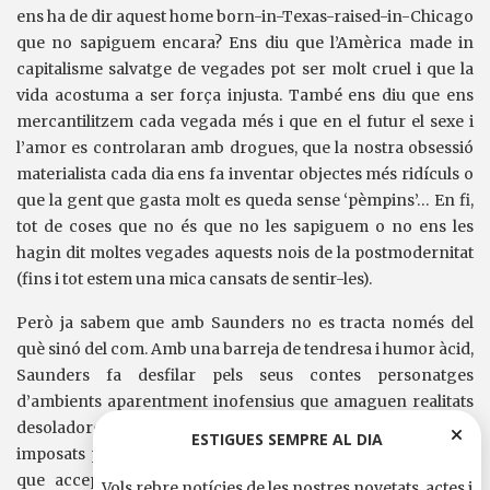
ens ha de dir aquest home born-in-Texas-raised-in-Chicago
que no sapiguem encara? Ens diu que l’Amèrica made in
capitalisme salvatge de vegades pot ser molt cruel i que la
vida acostuma a ser força injusta. També ens diu que ens
mercantilitzem cada vegada més i que en el futur el sexe i
l’amor es controlaran amb drogues, que la nostra obsessió
materialista cada dia ens fa inventar objectes més ridículs o
que la gent que gasta molt es queda sense ‘pèmpins’… En fi,
tot de coses que no és que no les sapiguem o no ens les
hagin dit moltes vegades aquests nois de la postmodernitat
(fins i tot estem una mica cansats de sentir-les).
Però ja sabem que amb Saunders no es tracta només del
què sinó del com. Amb una barreja de tendresa i humor àcid,
Saunders fa desfilar pels seus contes personatges
d’ambients aparentment inofensius que amaguen realitats
desoladores: nens que carreguen traumes absurdíssims
ESTIGUES SEMPRE AL DIA
imposats per pares sobreprotectors, noies de passat tèrbol
que accepten acabar essent usades com a objectes de
Vols rebre notícies de les nostres novetats, actes i