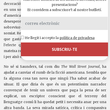
decoració de jardí, homes de mitjana edat que han fracassat
presentacions?
en uns somnis que ni tan sols eren els seus… Una galeria
Et convidem a subscriure't al nostre butlletí.
d’americans, membres d’una decadent classe mitjana, que
desesperen per no ofegar-se en derrotes i intenten
sobreviure en vides que no acaben de ser com les havien
somiat. Realment, si no fos per l’agudíssim sentit de l’humor
He llegit i accepto la
política de privadesa
que gasta l’autor, acabaríem agafant depressió. Però fa
l’efecte que Saunders té amb els seus personatges la
mateixa relació que amb el seu país: sap que són imperfectes
i per això els compadeix, els ridiculitza però els estima.
No sé si Saunders, tal com diu
The Wall Street Journal
, ha
ajudat a canviar el rumb de la ficció americana. Sembla que
fa alguna cosa tan nova que ningú l’ha sabut acabar de
situar. El que diria és que és un potentíssim narrador
convençut de tenir un univers que paga la pena de ser
explicat, un escriptor conscient que el terreny del
llenguatge comú li ha quedat petit i necessita anar per una
altra banda. La seva mirada satírica, crítica i compassiva