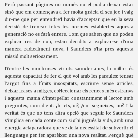
Però passant pàgines no només no el podia deixar estar
sinó que em començava a fer molta gràcia el seu joc i vaig
dir-me que per entendre’l havia d’acceptar que en la seva
decisió de trencar totes les normes establertes aquesta
generació no es farà enrere. Com que saben que no poden
explicar res de nou, estan decidits a explicar-se d’una
manera radicalment nova, i Saunders s’ha pres aquesta
missió molt seriosament.
D’entre les nombroses virtuts saunderianes, la millor és
aquesta capacitat de fer el què vol amb les paraules: tensar
l’argot fins a límits insospitats, escriure sense articles,
deixar frases a mitges, col·leccionar els renecs més estranys
i aquesta mania d’interpel·lar constantment el lector amb
preguntes, com dient: ¿hi ets, oi?, ¿em segueixes, no?. I la
veritat és que no tens altra opció que seguir-lo: Saunders
s’implica en cada conte com si s’hi jugués la vida, amb una
energia aclaparadora que ve de la necessitat de subvertir el
llenguatge per fer aparèixer una nova realitat. Perquè què