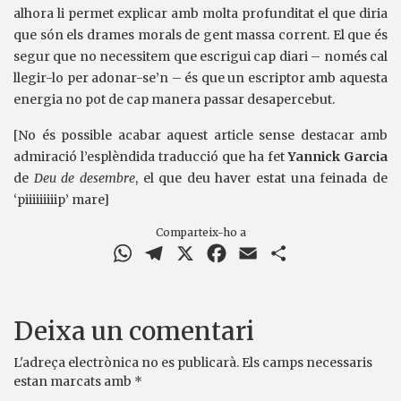
alhora li permet explicar amb molta profunditat el que diria
que són els drames morals de gent massa corrent. El que és
segur que no necessitem que escrigui cap diari – només cal
llegir-lo per adonar-se’n – és que un escriptor amb aquesta
energia no pot de cap manera passar desapercebut.
[No és possible acabar aquest article sense destacar amb
admiració l’esplèndida traducció que ha fet
Yannick Garcia
de
Deu de desembre
, el que deu haver estat una feinada de
‘piiiiiiiiip’ mare]
Comparteix-ho a
WhatsApp
Telegram
X
Facebook
Email
Comparteix
Deixa un comentari
L'adreça electrònica no es publicarà.
Els camps necessaris
estan marcats amb
*