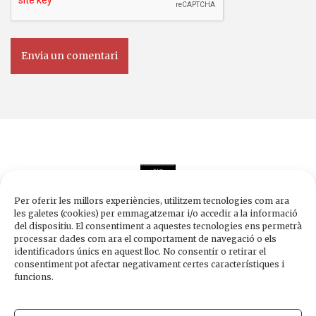
Per oferir les millors experiències, utilitzem tecnologies com ara
les galetes (cookies) per emmagatzemar i/o accedir a la informació
del dispositiu. El consentiment a aquestes tecnologies ens permetrà
processar dades com ara el comportament de navegació o els
Edicions de 1984
identificadors únics en aquest lloc. No consentir o retirar el
Carrer Trafalgar, 10, 2n-2a A
consentiment pot afectar negativament certes característiques i
08010 Barcelona
funcions.
Tel.
933 003 271
Fax 934 854 375