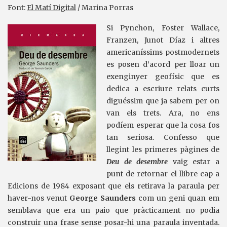
Font:
El Matí Digital
/ Marina Porras
Si Pynchon, Foster Wallace,
Franzen, Junot Díaz i altres
americaníssims postmodernets
es posen d’acord per lloar un
exenginyer geofísic que es
dedica a escriure relats curts
diguéssim que ja sabem per on
van els trets. Ara, no ens
podíem esperar que la cosa fos
tan seriosa. Confesso que
llegint les primeres pàgines de
Deu de desembre
vaig estar a
punt de retornar el llibre cap a
Edicions de 1984 exposant que els retirava la paraula per
haver-nos venut
George Saunders
com un geni quan em
semblava que era un paio que pràcticament no podia
construir una frase sense posar-hi una paraula inventada.