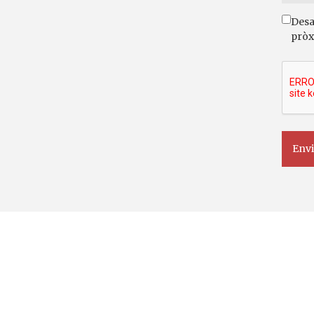
Desa
pròx