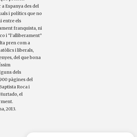
 a Espanya des del
uals i polítics que no
i entre els
ament franquista, ni
co i “l’alliberament”
alta pren com a
òlics i liberals,
nyes, del que bona
tíssim
lguns dels
900 pàgines del
Baptista Roca i
 Hurtado, el
rment.
a, 2013.