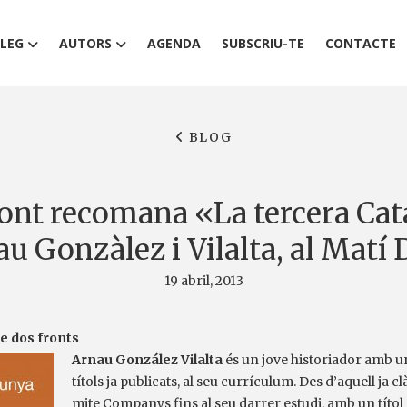
LEG
AUTORS
AGENDA
SUBSCRIU-TE
CONTACTE
BLOG
font recomana «La tercera Cat
u Gonzàlez i Vilalta, al Matí 
19 abril, 2013
e dos fronts
Arnau González Vilalta
és un jove historiador amb una
títols ja publicats, al seu currículum. Des d’aquell ja c
mite Companys fins al seu darrer estudi, amb un títo