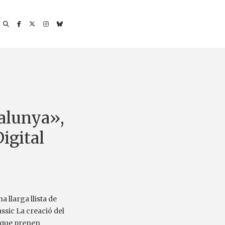
alunya»,
Digital
 llarga llista de
làssic La creació del
l que prenen