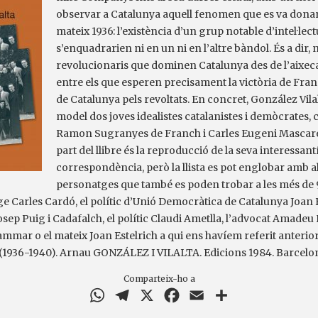
observar a Catalunya aquell fenomen que es va donar
mateix 1936: l’existència d’un grup notable d’intel·lect
s’enquadrarien ni en un ni en l’altre bàndol. És a dir, n
revolucionaris que dominen Catalunya des de l’aixec
entre els que esperen precisament la victòria de Fran
de Catalunya pels revoltats. En concret, González Vil
model dos joves idealistes catalanistes i demòcrates, cat
Ramon Sugranyes de Franch i Carles Eugeni Mascare
part del llibre és la reproducció de la seva interessan
correspondència, però la llista es pot englobar amb a
personatges que també es poden trobar a les més de 
ge Carles Cardó, el polític d’Unió Democràtica de Catalunya Joan 
Josep Puig i Cadafalch, el polític Claudi Ametlla, l’advocat Amadeu
mmar o el mateix Joan Estelrich a qui ens havíem referit anterio
(1936-1940). Arnau GONZÁLEZ I VILALTA. Edicions 1984. Barcelon
Comparteix-ho a
WhatsApp
Telegram
X
Facebook
Email
Comparteix