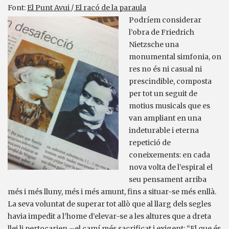
Font:
El Punt Avui
/
El racó de la paraula
Podríem considerar
l’obra de Friedrich
Nietzsche una
monumental simfonia, on
res no és ni casual ni
prescindible, composta
per tot un seguit de
motius musicals que es
van ampliant en una
indeturable i eterna
repetició de
coneixements: en cada
nova volta de l’espiral el
seu pensament arriba
més i més lluny, més i més amunt, fins a situar-se més enllà.
La seva voluntat de superar tot allò que al llarg dels segles
havia impedit a l’home d’elevar-se a les altures que a dreta
llei li pertocarien –el camí més sacrificat i exigent: “El que és