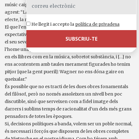
músic caigué en el parany temptador del camí menys
agrest: “La corrupció, l’enfonsament dels homes és, en
efecte, la regla.”
He llegit i accepto la
política de privadesa
El que l’enlluernà quan era jove no complí les seves elevades
expectatives i es veié forçat a donar-li l’esquena, per seguir
el seu sever i ardu camí de superació, que havia de dur
l’home una passa més enllà d’ell mateix: “Els que exigim, tant
en els llibres com en la música, sobretot substància, i […] no
ens acontentem amb taules merament figurades ho tenim
pitjor [que la gent pueril]: Wagner no ens dóna gaire on
queixalar.”
És possible que no es tracti de les dues obres fonamentals
del filòsof, però no només assoleixen un nivell ben poc
discutible, sinó que serveixen com a fidel imatge dels
darrers i sublims temps de racionalitat d’un dels més grans
pensadors de totes les èpoques.
Si, decisions polítiques a banda, volem ser un poble normal,
és necessari i forçós que disposem de les obres completes
de Nietzsche en el nostre idioma. Com ho férem amb