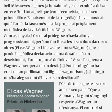
bell té les seves espines, ja ho sabem”–, el determinà a deixar
enrere fins i tot aquell que (com reconeixia ja en el seu
primer llibre, El naixement de la tragèdia) li havia mostrat
que “l’art és la tasca més alta i la propietat pròpiament
metafísica de la vida”: Richard Wagner.
Com assenyala J. Creus al pròleg, se n’havia allunyat
progressivament, però no fou fins a les seves dues darreres
obres (El cas Wagner i Nietzsche contra Wagner) que es
produí la pública declaració “d’una desafecció, un
deseiximent, d’una ruptura” definitiva: “Girar l’esquena a
Wagner va ser per a mi un destí. […] Potser ningú no ha
crescut tan perillosament lligat al wagnerisme, […] i ningú
no s’ha alegrat tant d’haver-se’n deslliurat.”
D’ell, de tot el que té a veure
amb el seu país –“Que a
Alemanya la gent s’enganyi
respecte a Wagner no
m’estranya. El contrari sí