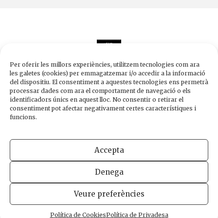
Per oferir les millors experiències, utilitzem tecnologies com ara
les galetes (cookies) per emmagatzemar i/o accedir a la informació
del dispositiu. El consentiment a aquestes tecnologies ens permetrà
processar dades com ara el comportament de navegació o els
Edicions de 1984
identificadors únics en aquest lloc. No consentir o retirar el
Carrer Trafalgar, 10, 2n-2a A
consentiment pot afectar negativament certes característiques i
08010 Barcelona
funcions.
Tel.
933 003 271
Fax 934 854 375
Accepta
1984@edicions1984.cat
Denega
INFORMACIÓ LEGAL
POLÍTICA DE PRIVADESA
POLÍTICA DE COOKIES
Veure preferències
DISSENY WEB
Política de Cookies
Política de Privadesa