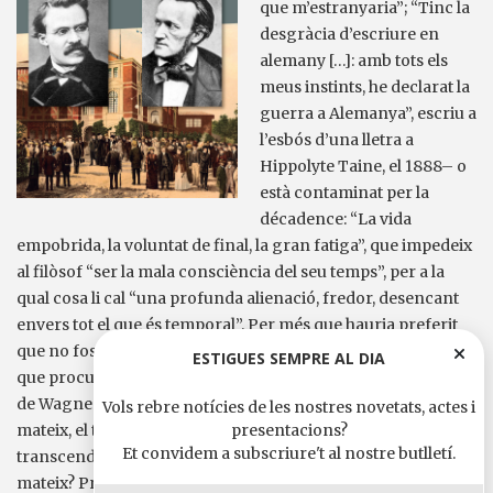
que m’estranyaria”; “Tinc la
desgràcia d’escriure en
alemany […]: amb tots els
meus instints, he declarat la
guerra a Alemanya”, escriu a
l’esbós d’una lletra a
Hippolyte Taine, el 1888– o
està contaminat per la
décadence: “La vida
empobrida, la voluntat de final, la gran fatiga”, que impedeix
al filòsof “ser la mala consciència del seu temps”, per a la
qual cosa li cal “una profunda alienació, fredor, desencant
envers tot el que és temporal”. Per més que hauria preferit
que no fos així, que no tan sols es mantingués íntegre, sinó
ESTIGUES SEMPRE AL DIA
que procurés enlairar-se més i més cada dia –“És el Parsifal
de Wagner la seva secreta rialla de superioritat sobre si
Vols rebre notícies de les nostres novetats, actes i
presentacions?
mateix, el triomf de la seva suprema llibertat d’artista,
Et convidem a subscriure't al nostre butlletí.
transcendència d’artista?… Un Wagner que sap riure’s de si
mateix? Prou que ho desitjaríem”–, segons el seu parer el