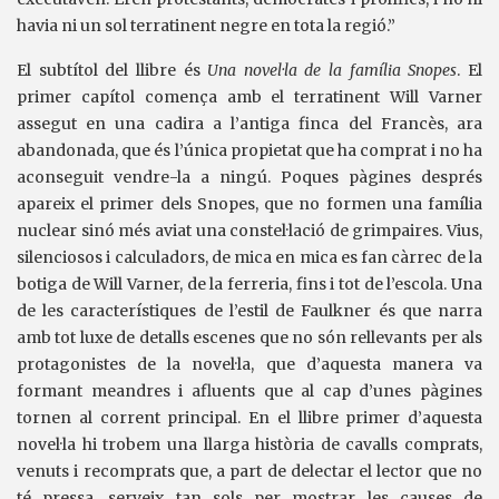
havia ni un sol terratinent negre en tota la regió.”
El subtítol del llibre és
Una novel·la de la família Snopes
. El
primer capítol comença amb el terratinent Will Varner
assegut en una cadira a l’antiga finca del Francès, ara
abandonada, que és l’única propietat que ha comprat i no ha
aconseguit vendre-la a ningú. Poques pàgines després
apareix el primer dels Snopes, que no formen una família
nuclear sinó més aviat una constel·lació de grimpaires. Vius,
silenciosos i calculadors, de mica en mica es fan càrrec de la
botiga de Will Varner, de la ferreria, fins i tot de l’escola. Una
de les característiques de l’estil de Faulkner és que narra
amb tot luxe de detalls escenes que no són rellevants per als
protagonistes de la novel·la, que d’aquesta manera va
formant meandres i afluents que al cap d’unes pàgines
tornen al corrent principal. En el llibre primer d’aquesta
novel·la hi trobem una llarga història de cavalls comprats,
venuts i recomprats que, a part de delectar el lector que no
té pressa, serveix tan sols per mostrar les causes de