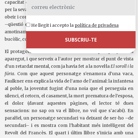
capacitat de transmetre’ls; els nois no tenien cap respecte
per la seva capacitat no ja d’ensenyar-los res sinó de fer-los
obeir i comportar-se o ni tan sols tractar-lo amb miraments
–qüestió que feia molt que havia superat l’estadi del simple
He llegit i accepto la
política de privadesa
amotinament per convertir-se en un mena de circ romà
bucòlic, com l’assetjament d’un ós desdentegat i sarnós.”
El protagonista del tercer llibre és un Snopes que ja havia
aparegut, i que serveix a l’autor per mostrar el punt de vista
d’un retardat mental, com ja havia fet a la novel·la
El soroll i la
fúria
. Com que aquest personatge s’enamora d’una vaca,
Faulkner ens explica la vida de l’amo de l’animal: la infantesa
al poble, la joventut fugint d’una noia que el perseguia en
silenci, el retorn, el casament, la mort prematura de l’esposa,
el dolor (davant aquestes pàgines, el lector té dues
sensacions: no sap on va el llibre, no vol que s’acabi). En
paral·lel, un personatge secundari va deixant de ser-ho –de
secundari– i es mostra com l’habitant més intel·ligent del
Revolt del Francès. El quart i últim llibre s’inicia amb una