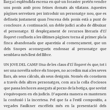
llarga i esplèndida escena en què un foraster pretén vendre
uns ponis amb prou feines domats als vilatans. Aquestes
pàgines serveixen per introduir un personatge nou, que es
defineix justament quan l’escena dels ponis està a punt de
concloure. A continuació, un doble judici acaba de dibuixar
el personatge. El desplegament de recursos literaris d’
El
llogaret
conflueix a les últimes pàgines: torna al primer pla la
finca abandonada que apareixia al començament, que un
dels Snopes aconsegueix endossar al personatge que
semblava més llest del llibre.
UN JOVE DEL CAMP. Una de les claus d’
El llogaret
és que, tot i
ser una novel·la sobre els Snopes, no accedim mai a les seves
llars, als seus càlculs, als seus designis. Només els coneixem
a través dels altres personatges, com ara la colla d’ociosos
que passa les hores asseguts al porxo de la botiga, que sovint
s’equivoquen en els judicis. D’aquesta manera es mantenen
la confusió i la incertesa. Pel que fa a l’estil compositiu, a
vegades Faulkner excel·leix més en la presentació dels