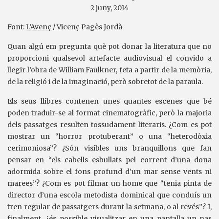
2 juny, 2014
Font:
L’Avenç
/ Vicenç Pagès Jordà
Quan algú em pregunta què pot donar la literatura que no
proporcioni qualsevol artefacte audiovisual el convido a
llegir l’obra de William Faulkner, feta a partir de la memòria,
de la religió i de la imaginació, però sobretot de la paraula.
Els seus llibres contenen unes quantes escenes que bé
poden traduir-se al format cinematogràfic, però la majoria
dels passatges resulten tossudament literaris. ¿Com es pot
mostrar un “horror protuberant” o una “heterodòxia
cerimoniosa”? ¿Són visibles uns branquillons que fan
pensar en “els cabells esbullats pel corrent d’una dona
adormida sobre el fons profund d’un mar sense vents ni
marees”? ¿Com es pot filmar un home que “tenia pinta de
director d’una escola metodista dominical que conduís un
tren regular de passatgers durant la setmana, o al revés”? I,
finalment, ¿és possible visualitzar en una pantalla un nas