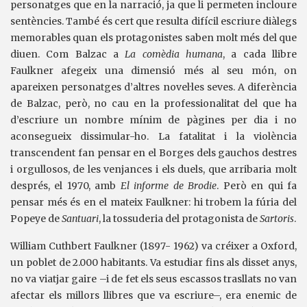
personatges que en la narració, ja que li permeten incloure
sentències. També és cert que resulta difícil escriure diàlegs
memorables quan els protagonistes saben molt més del que
diuen. Com Balzac a
La comèdia humana
, a cada llibre
Faulkner afegeix una dimensió més al seu món, on
apareixen personatges d’altres novel·les seves. A diferència
de Balzac, però, no cau en la professionalitat del que ha
d’escriure un nombre mínim de pàgines per dia i no
aconsegueix dissimular-ho. La fatalitat i la violència
transcendent fan pensar en el Borges dels gauchos destres
i orgullosos, de les venjances i els duels, que arribaria molt
després, el 1970, amb
El informe de Brodie
. Però en qui fa
pensar més és en el mateix Faulkner: hi trobem la fúria del
Popeye de
Santuari
, la tossuderia del protagonista de
Sartoris
.
William Cuthbert Faulkner (1897- 1962) va créixer a Oxford,
un poblet de 2.000 habitants. Va estudiar fins als disset anys,
no va viatjar gaire –i de fet els seus escassos trasllats no van
afectar els millors llibres que va escriure–, era enemic de