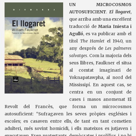
UN MICROCOSMOS
AUTOSUFICIENT
.
El llogaret
,
que arriba amb una excel·lent
traducció de
Maria Iniesta i
Agulló
, es va publicar amb el
títol
The Hamlet
el 1940, un
any després de
Les palmeres
salvatges
. Com la majoria dels
seus llibres, Faulkner el situa
al comtat imaginari de
Yoknapatawpha, al nord del
Mississipí. En aquest cas, se
centra en un conjunt de
cases i masos anomenat El
Revolt del Francès, que forma un microcosmos
autosuficient: “Sufragaven les seves pròpies esglésies i
escoles; es casaven entre ells, de tant en tant cometien
adulteri, més sovint homicidi, i ells mateixos es jutjaven i
executaven. Eren protestants, demòcrates i prolífics, i no hi