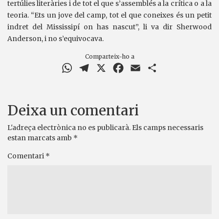
tertúlies literàries i de tot el que s’assemblés a la crítica o a la
teoria. “Ets un jove del camp, tot el que coneixes és un petit
indret del Mississipí on has nascut”, li va dir Sherwood
Anderson, i no s’equivocava.
Comparteix-ho a
WhatsApp
Telegram
X
Facebook
Email
Comparteix
Deixa un comentari
L'adreça electrònica no es publicarà.
Els camps necessaris
estan marcats amb
*
Comentari
*