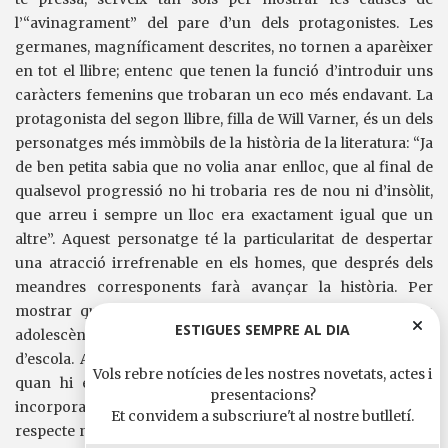
l’“avinagrament” del pare d’un dels protagonistes. Les
germanes, magníficament descrites, no tornen a aparèixer
en tot el llibre; entenc que tenen la funció d’introduir uns
caràcters femenins que trobaran un eco més endavant. La
protagonista del segon llibre, filla de Will Varner, és un dels
personatges més immòbils de la història de la literatura: “Ja
de ben petita sabia que no volia anar enlloc, que al final de
qualsevol progressió no hi trobaria res de nou ni d’insòlit,
que arreu i sempre un lloc era exactament igual que un
altre”. Aquest personatge té la particularitat de despertar
una atracció irrefrenable en els homes, que després dels
meandres corresponents farà avançar la història. Per
mostrar que aquest atractiu ja existia durant la primera
ESTIGUES SEMPRE AL DIA
adolescència, Faulkner relata com se n’enamora el mestre
d’escola. Abans, però, descriu el funcionament de l’escola
Vols rebre notícies de les nostres novetats, actes i
quan hi ensenyava el mestre anterior, que serveix per
presentacions?
incorporar frases com la següent: “Les noies no tenien cap
Et convidem a subscriure't al nostre butlletí.
respecte ni per les seves idees i coneixements ni per la seva