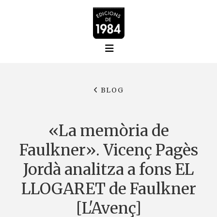
BLOG
«La memòria de
Faulkner». Vicenç Pagès
Jordà analitza a fons EL
LLOGARET de Faulkner
[L'Avenç]