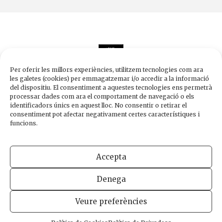
Per oferir les millors experiències, utilitzem tecnologies com ara
les galetes (cookies) per emmagatzemar i/o accedir a la informació
del dispositiu. El consentiment a aquestes tecnologies ens permetrà
processar dades com ara el comportament de navegació o els
Edicions de 1984
identificadors únics en aquest lloc. No consentir o retirar el
Carrer Trafalgar, 10, 2n-2a A
consentiment pot afectar negativament certes característiques i
08010 Barcelona
funcions.
Tel.
933 003 271
Fax 934 854 375
Accepta
1984@edicions1984.cat
Denega
INFORMACIÓ LEGAL
POLÍTICA DE PRIVADESA
POLÍTICA DE COOKIES
Veure preferències
DISSENY WEB