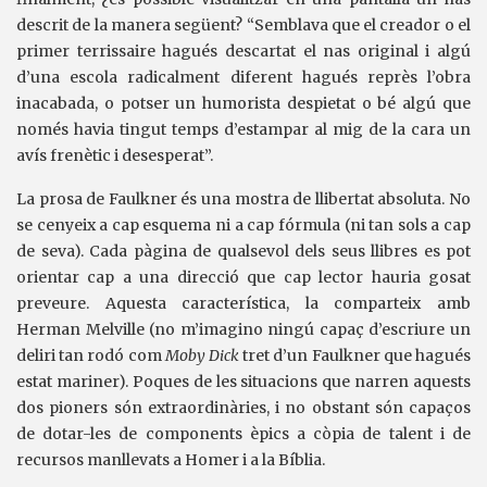
descrit de la manera següent? “Semblava que el creador o el
primer terrissaire hagués descartat el nas original i algú
d’una escola radicalment diferent hagués reprès l’obra
inacabada, o potser un humorista despietat o bé algú que
només havia tingut temps d’estampar al mig de la cara un
avís frenètic i desesperat”.
La prosa de Faulkner és una mostra de llibertat absoluta. No
se cenyeix a cap esquema ni a cap fórmula (ni tan sols a cap
de seva). Cada pàgina de qualsevol dels seus llibres es pot
orientar cap a una direcció que cap lector hauria gosat
preveure. Aquesta característica, la comparteix amb
Herman Melville (no m’imagino ningú capaç d’escriure un
deliri tan rodó com
Moby Dick
tret d’un Faulkner que hagués
estat mariner). Poques de les situacions que narren aquests
dos pioners són extraordinàries, i no obstant són capaços
de dotar-les de components èpics a còpia de talent i de
recursos manllevats a Homer i a la Bíblia.