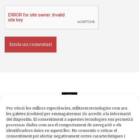
Per oferir les millors experiències, utilitzem tecnologies com ara
les galetes (cookies) per emmagatzemar i/o accedir a la informació
del dispositiu. El consentiment a aquestes tecnologies ens permetrà
processar dades com ara el comportament de navegació o els
Edicions de 1984
identificadors únics en aquest lloc. No consentir o retirar el
Carrer Trafalgar, 10, 2n-2a A
consentiment pot afectar negativament certes característiques i