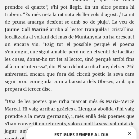
prendre el quarto”, s’hi pot llegir. En un altre poema hi
trobem: “És més neta la nit sota els llençols d’agost. / La nit
de pruna amarga desfent-se amb so de pluja”. La veu de
Jaume Coll Mariné
arriba al lector tranquil·la i cristal·lina,
localitzada al voltant del mas de Muntanyola on ha crescut i
on encara viu. “Faig tot el possible perquè el poema
s’entengui, que sigui amable, però no en el sentit de facilitar
les coses, donar-ho tot fet al lector, sinó perquè arribi fins
allà on m’interessa”, diu. El seu debut arriba l’any del seu 25è
aniversari, encara que fora del circuit poètic la seva cara
sigui prou coneguda com a baixista dels Obeses, amb qui
prepara el tercer disc.
“Una de les poetes que m’ha marcat més és Maria-Mercè
Marçal. Hi vaig arribar gràcies a Llengua abolida (l’hi vaig
prendre a la meva germana), i, més enllà dels poemes que
s’han convertit en referents, valoro molt la seva voluntat de
jugar amb la llengua, de donar als versos una falsa
ESTIGUES SEMPRE AL DIA
popularitat”. Influït també per “la total materialitat” de la