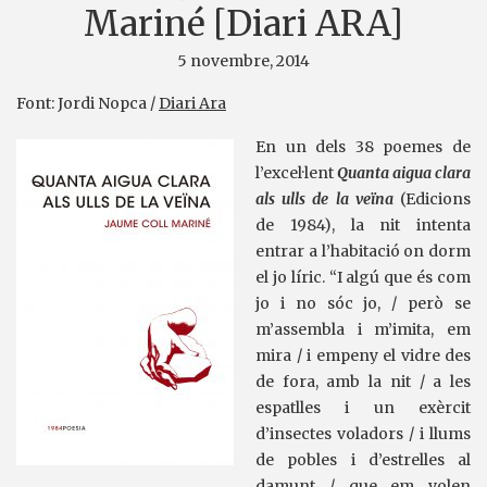
Mariné [Diari ARA]
5 novembre, 2014
Font: Jordi Nopca /
Diari Ara
En un dels 38 poemes de
l’excel·lent
Quanta aigua clara
als ulls de la veïna
(Edicions
de 1984), la nit intenta
entrar a l’habitació on dorm
el jo líric. “I algú que és com
jo i no sóc jo, / però se
m’assembla i m’imita, em
mira / i empeny el vidre des
de fora, amb la nit / a les
espatlles i un exèrcit
d’insectes voladors / i llums
de pobles i d’estrelles al
damunt / que em volen