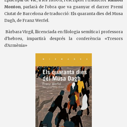
Episcopal de
Vic
, a les 18.00 h, l’escriptor i traductor
Ramon
Monton
, parlarà de l’obra que va guanyar el darrer Premi
Ciutat de Barcelona de traducció: Els quaranta dies del Musa
Dagh, de Franz Werfel.
Bàrbara Virgil, llicenciada en filologia semítica i professora
d’hebreu, impartirà després la conferència «Tresors
d’Armènia»