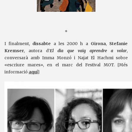
*
I finalment,
dissabte
a les 20.00 h a
Girona
,
Stefanie
Kremser
, autora d’
El dia que vaig aprendre a volar
,
conversarà amb Imma Monzó i Najat El Hachmi sobre
«escriure mares», en el marc del Festival MOT. [Més
informació
aquí
]