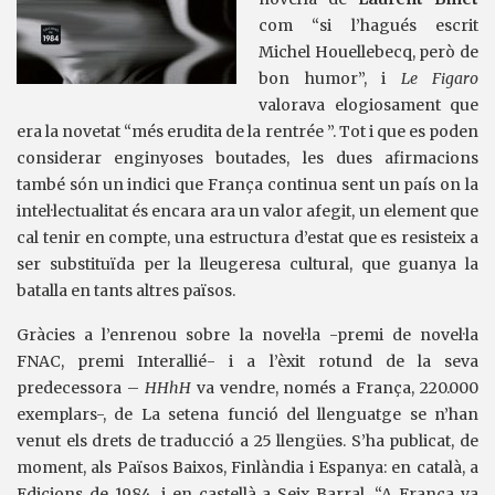
com “si l’hagués escrit
Michel Houellebecq, però de
bon humor”, i
Le Figaro
valorava elogiosament que
era la novetat “més erudita de la rentrée ”. Tot i que es poden
considerar enginyoses boutades, les dues afirmacions
també són un indici que França continua sent un país on la
intel·lectualitat és encara ara un valor afegit, un element que
cal tenir en compte, una estructura d’estat que es resisteix a
ser substituïda per la lleugeresa cultural, que guanya la
batalla en tants altres països.
Gràcies a l’enrenou sobre la novel·la -premi de novel·la
FNAC, premi Interallié- i a l’èxit rotund de la seva
predecessora –
HHhH
va vendre, només a França, 220.000
exemplars-, de La setena funció del llenguatge se n’han
venut els drets de traducció a 25 llengües. S’ha publicat, de
moment, als Països Baixos, Finlàndia i Espanya: en català, a
Edicions de 1984, i en castellà a Seix Barral. “A França va