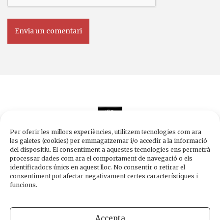
Per oferir les millors experiències, utilitzem tecnologies com ara
les galetes (cookies) per emmagatzemar i/o accedir a la informació
del dispositiu. El consentiment a aquestes tecnologies ens permetrà
processar dades com ara el comportament de navegació o els
Edicions de 1984
identificadors únics en aquest lloc. No consentir o retirar el
Carrer Trafalgar, 10, 2n-2a A
consentiment pot afectar negativament certes característiques i
08010 Barcelona
funcions.
Tel.
933 003 271
Fax 934 854 375
Accepta
1984@edicions1984.cat