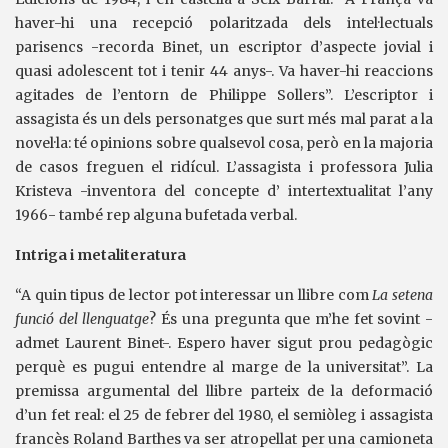
haver-hi una recepció polaritzada dels intel·lectuals
parisencs -recorda Binet, un escriptor d’aspecte jovial i
quasi adolescent tot i tenir 44 anys-. Va haver-hi reaccions
agitades de l’entorn de Philippe Sollers”. L’escriptor i
assagista és un dels personatges que surt més mal parat a la
novel·la: té opinions sobre qualsevol cosa, però en la majoria
de casos freguen el ridícul. L’assagista i professora Julia
Kristeva -inventora del concepte d’ intertextualitat l’any
1966- també rep alguna bufetada verbal.
Intriga i metaliteratura
“A quin tipus de lector pot interessar un llibre com
La setena
funció del llenguatge
? És una pregunta que m’he fet sovint -
admet Laurent Binet-. Espero haver sigut prou pedagògic
perquè es pugui entendre al marge de la universitat”. La
premissa argumental del llibre parteix de la deformació
d’un fet real: el 25 de febrer del 1980, el semiòleg i assagista
francès Roland Barthes va ser atropellat per una camioneta