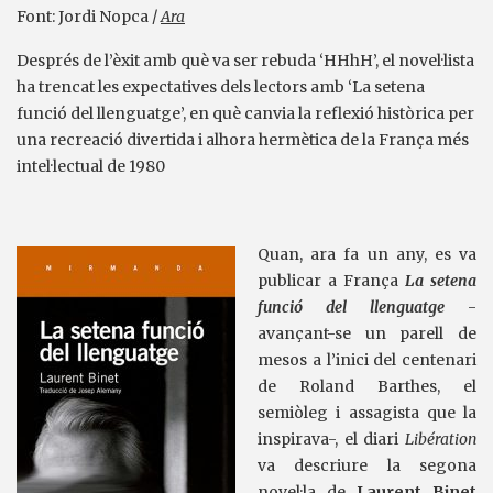
Font: Jordi Nopca /
Ara
Després de l’èxit amb què va ser rebuda ‘HHhH’, el novel·lista
ha trencat les expectatives dels lectors amb ‘La setena
funció del llenguatge’, en què canvia la reflexió històrica per
una recreació divertida i alhora hermètica de la França més
intel·lectual de 1980
Quan, ara fa un any, es va
publicar a França
La setena
funció del llenguatge
-
avançant-se un parell de
mesos a l’inici del centenari
de Roland Barthes, el
semiòleg i assagista que la
inspirava-, el diari
Libération
va descriure la segona
novel·la de
Laurent Binet