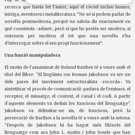
recerca que havia fet l’autor, aquí el còctel inclou humor,
intriga, aventures i metaliteratura. “No sé si podem parlar de
novel·la postmoderna, perquè no sabria dir exactament en
què consisteix -admet-, però sí que he pretès ser modern, si
entenem per modern el fet que una novel·la s’ha
d’interrogar sobre el seu propi funcionament”.
Una funció manipuladora
El motiu de l’assassinat de Roland Barthes té a veure amb el
títol del llibre. “El lingüista rus Roman Jakobson va ser un
dels pares del moviment estructuralista -recorda-. Va
sintetitzar el procés de comunicació: parlava de l’emissor, el
receptor, el missatge, el context, el canal i el codi. A partir
d’aquests elements va deduir les funcions del llenguatge”.
Jakobson va delimitar-ne sis, de funcions, però la
persecució de Barthes a la novel·la té a veure amb la setena.
“Després de Jakobson hi ha hagut més filòsofs del
llenguatge com ara John L. Austin i John Searle que han