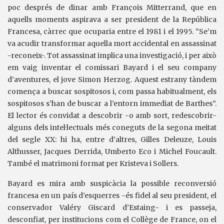
poc després de dinar amb François Mitterrand, que en
aquells moments aspirava a ser president de la República
Francesa, càrrec que ocuparia entre el 1981 i el 1995. “Se’m
va acudir transformar aquella mort accidental en assassinat
-reconeix-. Tot assassinat implica una investigació, i per això
em vaig inventar el comissari Bayard i el seu company
d’aventures, el jove Simon Herzog. Aquest estrany tàndem
comença a buscar sospitosos i, com passa habitualment, els
sospitosos s’han de buscar a l’entorn immediat de Barthes”.
El lector és convidat a descobrir -o amb sort, redescobrir-
alguns dels intel·lectuals més coneguts de la segona meitat
del segle XX: hi ha, entre d’altres, Gilles Deleuze, Louis
Althusser, Jacques Derrida, Umberto Eco i Michel Foucault.
També el matrimoni format per Kristeva i Sollers.
Bayard es mira amb suspicàcia la possible reconversió
francesa en un país d’esquerres -és fidel al seu president, el
conservador Valéry Giscard d’Estaing- i es passeja,
desconfiat, per institucions com el Collège de France, on el