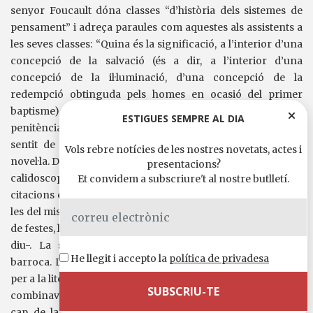
senyor Foucault dóna classes “d’història dels sistemes de
pensament” i adreça paraules com aquestes als assistents a
les seves classes: “Quina és la significació, a l’interior d’una
concepció de la salvació (és a dir, a l’interior d’una
concepció de la il·luminació, d’una concepció de la
redempció obtinguda pels homes en ocasió del primer
baptisme), quina pot ser la significació de la repetició de la
ESTIGUES SEMPRE AL DIA
penitència o de la repetició mateixa del pecat”. Aquest és el
sentit de l’humor que Laurent Binet gasta al llarg de la
Vols rebre notícies de les nostres novetats, actes i
novel·la. De vegades fins i tot es permet oferir un enrevessat
presentacions?
calidoscopi lingüístic, intercalant frases en anglès i italià i
Et convidem a subscriure't al nostre butlletí.
citacions en llatí, al llarg de soirées i reunions secretes com
les del misteriós Logos Club. “A l’hora d’escriure les escenes
de festes, la meva gran influència ha sigut Bret Easton Ellis -
diu-. La setena funció del llenguatge és una mixtura
He llegit i accepto la
política de privadesa
barroca. La barreja de gèneres és una condició necessària
per a la literatura que faig”. Si
HHhH
(Edicions de 1984, 2011)
combinava la reconstrucció del complot per assassinar el
cap de la Gestapo Reinhard Heydrich l’any 1942 amb la