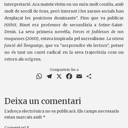
interpretació. Ara mateix vivim en un món molt confús, amb
molt de soroll de fons, però internet i les xarxes socials han
desplaçat les posicions dominants”. Fins que va publicar
HHhH
, Binet era professor de secundària a Seine-Saint-
Denis. La seva primera novel·la,
Forces et faiblesses de nos
muqueuses
(2000), estava inspirada pel surrealisme.
La setena
funció del llenguatge
, que va “sorprendre els lectors”, potser
no és tant un canvi radical en la seva trajectòria com un
retorn als orígens.
Comparteix-ho a
WhatsApp
Telegram
X
Facebook
Email
Comparteix
Deixa un comentari
L'adreça electrònica no es publicarà.
Els camps necessaris
estan marcats amb
*
Comentari
*