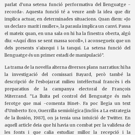
parlat d’una setena funció performativa del llenguatge -
recorda-. Aquesta funció té a veure amb la idea que dir
implica actuar, en determinades situacions. Quan diem: «Jo
us declaro marit i muller», la paraula implica un canvi. Passa
el mateix quan, en una sala on hi ha la finestra oberta, algú
diu: «Aquí dins se sent massa soroll», i aconsegueix que un
dels presents s’aixequi i la tanqui. La setena funció del
llenguatge és un primer estadi de manipulació”.
La trama de la novel·la alterna diversos plans narratius: hi ha
la investigació del comissari Bayard, però també la
descripció de l’esbojarrat milieu intel·lectual francès i els
preparatius de la campanya electoral de François
Miterrand. “La lluita pel control del llenguatge és més
ferotge que mai -comenta Binet-. Fa poc llegia un text
d’Umberto Eco, Guerrilla semiológica [inclòs a La estrategia
de la ilusión, 1987], on ja tenia una intuïció de Twitter. En
aquell article deia que hi havia un combat per la validesa de
les fonts i que calia estudiar millor la recepció i la